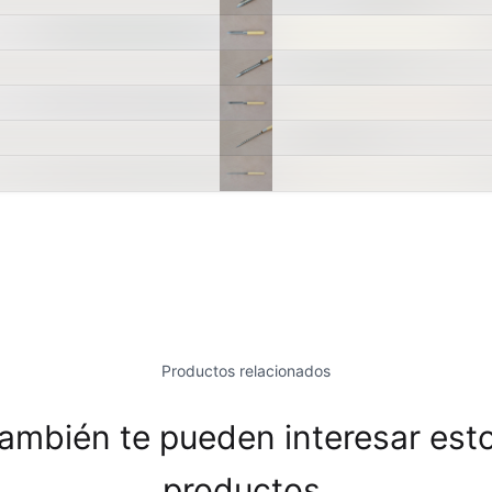
RUSHES
Molinos - Bolas y Revestimientos
ASSIC CRACKLES
Papel engomado para calcos
EAR GLAZES
Pastas cerámicas - Fabricación prop
SIGNER LINER
Pastas cerámicas - Importadas
NCAN ACCESSORIES
Patas de gallo
NCAN EZ STROKES
Piezas de Porcelana
NCAN FRENCH DIMENSIONS
Pigmentos Bajo Cubierta
 E CHUNKIES
Pigmentos bajo cubierta preparado
Productos relacionados
NGOBE
Pigmentos para vidrio - Temp. 520 
ambién te pueden interesar est
MAYCO FIRED PRODUCTS ACCESSORI
Pigmentos para vidrio - Temp. 580 
productos.