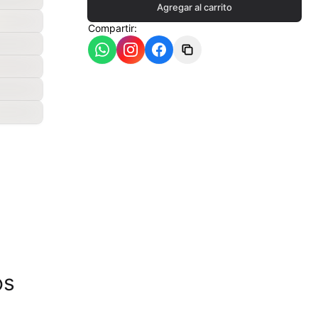
Agregar al carrito
Compartir:
ia
- 550ªC
os
- 620ªC