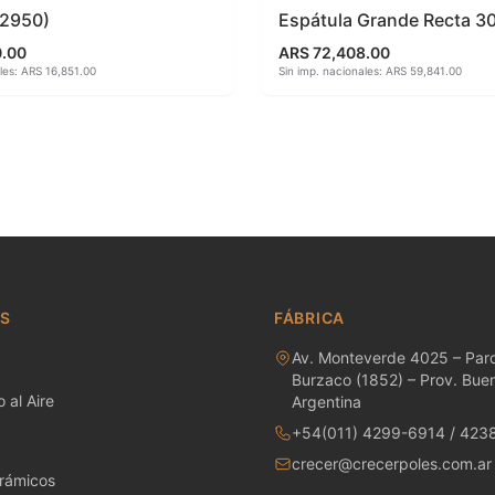
(2950)
Espátula Grande Recta 3
PID ROLL
Soportes Refractarios
0.00
ARS 72,408.00
les: ARS 16,851.00
Sin imp. nacionales: ARS 59,841.00
NOW GEMS
Termocuplas
ECIALTY GLAZES
Termómetro
ECKLED STROKE & COAT
Varios
TONEWARE GLAZES
Vidrios importados
ROKE & COAT
AS
FÁBRICA
Av. Monteverde 4025 – Parq
Burzaco (1852) – Prov. Buen
 al Aire
Argentina
+54(011) 4299-6914 / 423
crecer@crecerpoles.com.ar
rámicos