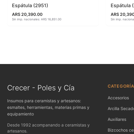
Espátula (2951)
Espátula 
Herramientas
MAYCO RA
ARS 20,390.00
ARS 20,39
Sin imp. nacionales: ARS 16,851.00
Sin imp. naciona
Jaspeadores
MAYCO S
Kingtsugi
MAYCO SP
Ladrillos aislantes para horno
MAYCO SP
Lápices y rotuladores
MAYCO S
Libros y Revistas
MAYCO ST
Crecer - Poles y Cía
CATEGORÍ
Accesorios
Insumos para ceramistas y artesanos:
esmaltes, herramientas, materias primas y
Arcilla Secado
equipamiento
Auxiliares
Desde 1992 acompanando a ceramistas y
Bizcochos ce
artesanos.