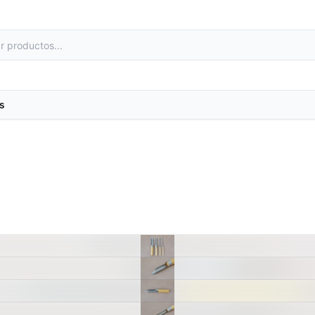
s
as
Metales preciosos y luestres
e laboratorio
Minerales
primas
Moldes de yeso