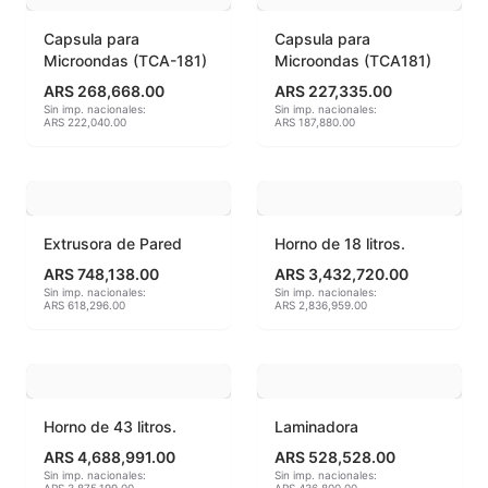
Acuarelas
Capsula para
Capsula para
Microondas (TCA-181)
Microondas (TCA181)
Alambre Kanthal
ARS 268,668.00
ARS 227,335.00
Sin imp. nacionales:
Sin imp. nacionales:
Arcilla Secado al Aire
ARS 222,040.00
ARS 187,880.00
Auxiliares
Bizcochos cerámicos
Extrusora de Pared
Horno de 18 litros.
Conos pirometricos Orton
ARS 748,138.00
ARS 3,432,720.00
Sin imp. nacionales:
Sin imp. nacionales:
ARS 618,296.00
ARS 2,836,959.00
Contramoldes
Crayones cerámicos
Crisoles refractarios
Horno de 43 litros.
Laminadora
ARS 4,688,991.00
ARS 528,528.00
Engobes
Sin imp. nacionales:
Sin imp. nacionales: