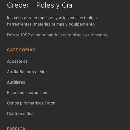
Crecer - Poles y Cía
Moldes de yeso
Insumos para ceramistas y artesanos: esmaltes,
Molinos - Bolas y Revestimientos
herramientas, materias primas y equipamiento
Papel engomado para calcos
Desde 1992 acompanando a ceramistas y artesanos.
Pastas cerámicas - Fabricación propia
CATEGORÍAS
Pastas cerámicas - Importadas
Accesorios
Arcilla Secado al Aire
Patas de gallo
Auxiliares
Piezas de Porcelana
Bizcochos cerámicos
Pigmentos Bajo Cubierta
Conos pirometricos Orton
Pigmentos bajo cubierta preparado
Contramoldes
Pigmentos para vidrio - Temp. 520 - 550ªC
FÁBRICA