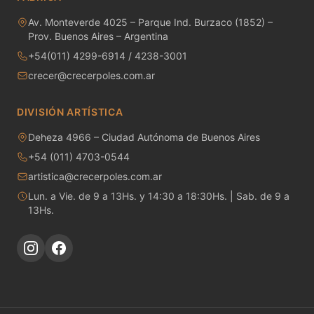
Av. Monteverde 4025 – Parque Ind. Burzaco (1852) –
Pigmentos para vidrio - Temp. 580 - 620ªC
Prov. Buenos Aires – Argentina
Pigmentos para vidrio - Temp. 780 - 810ªC
+54(011) 4299-6914 / 4238-3001
crecer@crecerpoles.com.ar
Pigmentos puros
DIVISIÓN ARTÍSTICA
Pigmentos puros - Cd-Se para vidrio
Deheza 4966 – Ciudad Autónoma de Buenos Aires
Pigmentos puros - Encapsulados
+54 (011) 4703-0544
artistica@crecerpoles.com.ar
Pigmentos Sobre Cubierta - 800°C
Lun. a Vie. de 9 a 13Hs. y 14:30 a 18:30Hs. | Sab. de 9 a
13Hs.
Pinceles
Placas Refractarias
Placas y fibras cerámicas
Refractarios y artículos para horno