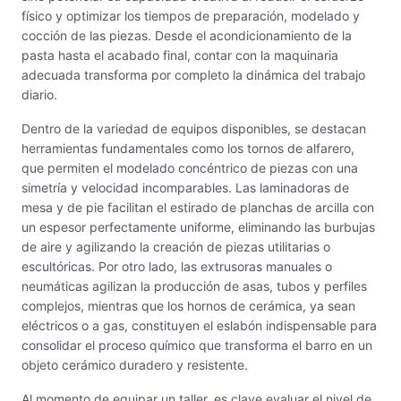
Material de laboratorio
físico y optimizar los tiempos de preparación, modelado y
cocción de las piezas. Desde el acondicionamiento de la
Materias primas
pasta hasta el acabado final, contar con la maquinaria
adecuada transforma por completo la dinámica del trabajo
MAYCO BRUSHES
diario.
MAYCO CLASSIC CRACKLES
Dentro de la variedad de equipos disponibles, se destacan
herramientas fundamentales como los tornos de alfarero,
MAYCO CLEAR GLAZES
que permiten el modelado concéntrico de piezas con una
simetría y velocidad incomparables. Las laminadoras de
MAYCO DESIGNER LINER
mesa y de pie facilitan el estirado de planchas de arcilla con
un espesor perfectamente uniforme, eliminando las burbujas
MAYCO DUNCAN ACCESSORIES
de aire y agilizando la creación de piezas utilitarias o
escultóricas. Por otro lado, las extrusoras manuales o
neumáticas agilizan la producción de asas, tubos y perfiles
MAYCO DUNCAN EZ STROKES
complejos, mientras que los hornos de cerámica, ya sean
eléctricos o a gas, constituyen el eslabón indispensable para
MAYCO DUNCAN FRENCH DIMENSIONS
consolidar el proceso químico que transforma el barro en un
objeto cerámico duradero y resistente.
MAYCO E & E CHUNKIES
Al momento de equipar un taller, es clave evaluar el nivel de