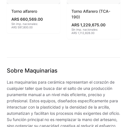
Granillas (970ºC-1020ºC)
Torno alfarero
Torno Alfarero (TCA-
190)
ARS 660,569.00
Hereaus (750ºC - 850ºC)
Sin imp. nacionales:
ARS 1,229,675.00
ARS 597,800.00
Sin imp. nacionales:
ARS 1,112,828.00
Herramientas
Jaspeadores
Kingtsugi
Sobre
Maquinarias
Ladrillos aislantes para horno
Las maquinarias para cerámica representan el corazón de
cualquier taller que busca dar el salto de una producción
Lápices y rotuladores
puramente manual a un nivel más eficiente, preciso y
profesional. Estos equipos, diseñados específicamente para
Libros y Revistas
interactuar con la plasticidad y la densidad de la arcilla,
automatizan y facilitan los procesos más exigentes del oficio.
Maquinarias
Su función principal no es reemplazar la mano del artesano,
sino potenciar su capacidad creativa al reducir el esfuerzo