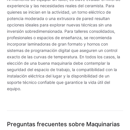
MAYCO ENGOBE
experiencia y las necesidades reales del ceramista. Para
quienes se inician en la actividad, un torno eléctrico de
MAYCO FIRED PRODUCTS ACCESSORI
potencia moderada o una extrusora de pared resultan
opciones ideales para explorar nuevas técnicas sin una
MAYCO FOUNDATIONS MATTE
inversión sobredimensionada. Para talleres consolidados,
profesionales o espacios de enseñanza, se recomienda
MAYCO FOUNDATIONS OPAQUE
incorporar laminadoras de gran formato y hornos con
sistemas de programación digital que aseguren un control
MAYCO FOUNDATIONS SHEER
exacto de las curvas de temperatura. En todos los casos, la
elección de una buena maquinaria debe contemplar la
MAYCO FUNDAMENTALS UNDERGLAZES
seguridad del espacio de trabajo, la compatibilidad con la
instalación eléctrica del lugar y la disponibilidad de un
MAYCO JUNGLE GEMS
soporte técnico confiable que garantice la vida útil del
equipo.
MAYCO MAGIC METALLICS
MAYCO NON FIRED COLOR
MAYCO NON FIRED PRODUCT ACCESSO
Preguntas frecuentes sobre
Maquinarias