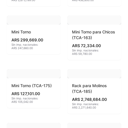
ARS 3,875,199.00
ARS 436,800.00
Esmaltes Artisticos
Esmaltes Brillantes
Mini Torno
Mini Torno para Chicos
Esmaltes fundentes fluxes
(TCA-163)
ARS 299,669.00
Sin imp. nacionales:
ARS 72,334.00
Esmaltes Jaspeados
ARS 247,660.00
Sin imp. nacionales:
ARS 59,780.00
Esmaltes Mates y Satinados
Esmaltes para enlozado de chapa
Mini Torno (TCA-175)
Rack para Molinos
Esmaltes para gres (1150º - 1200º)
(TCA-185)
ARS 127,101.00
Sin imp. nacionales:
ARS 2,748,684.00
Esmaltes para porcelana (1230ºC - 1270ºC)
ARS 105,042.00
Sin imp. nacionales:
ARS 2,271,640.00
Esmaltes preparados
Fritas cerámicas