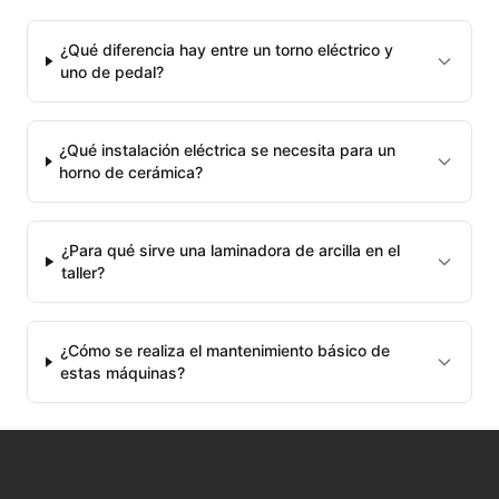
MAYCO POTTERY CASCADES
¿Qué diferencia hay entre un torno eléctrico y
MAYCO RAKU GLAZES
uno de pedal?
MAYCO RAPID ROLL
¿Qué instalación eléctrica se necesita para un
MAYCO SNOW GEMS
horno de cerámica?
MAYCO SPECIALTY GLAZES
¿Para qué sirve una laminadora de arcilla en el
taller?
MAYCO SPECKLED STROKE & COAT
MAYCO STONEWARE GLAZES
¿Cómo se realiza el mantenimiento básico de
estas máquinas?
MAYCO STROKE & COAT
Metales preciosos y luestres
Minerales