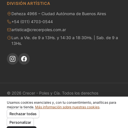
DIVISIÓN ARTÍSTICA
Refractarios y artículos para horno
Deheza 4966 – Ciudad Autónoma de Buenos Aires
+54 (011) 4703-0544
Servicios
artistica@crecerpoles.com.ar
Lun. a Vie. de 9 a 13Hs. y 14:30 a 18:30Hs. | Sab. de 9 a
Soportes Refractarios
13Hs.
Termocuplas
Termómetro
Varios
Vidrios importados
© 2026 Crecer - Poles y Cía. Todos los derechos
reservados.
Usamos cookies esenciales y, con tu consentimiento, analíticas para
Catálogo
Fichas Técnicas
Nosotros
Contacto
Mi Cuenta
mejorar la tienda.
Más información sobre nuestras cookies
.
Privacidad
Cookies
Términos
Preferencias de cookies
Rechazar todas
Personalizar