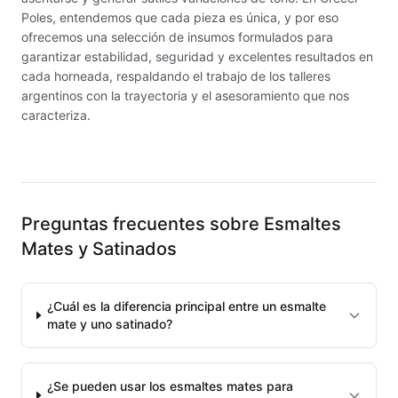
Poles, entendemos que cada pieza es única, y por eso
MAYCO NON FIRED PRODUCT ACCESSO
ofrecemos una selección de insumos formulados para
garantizar estabilidad, seguridad y excelentes resultados en
MAYCO POTTERY CASCADES
cada horneada, respaldando el trabajo de los talleres
argentinos con la trayectoria y el asesoramiento que nos
MAYCO RAKU GLAZES
caracteriza.
MAYCO RAPID ROLL
MAYCO SNOW GEMS
MAYCO SPECIALTY GLAZES
Preguntas frecuentes sobre
Esmaltes
Mates y Satinados
MAYCO SPECKLED STROKE & COAT
MAYCO STONEWARE GLAZES
¿Cuál es la diferencia principal entre un esmalte
mate y uno satinado?
MAYCO STROKE & COAT
Metales preciosos y luestres
¿Se pueden usar los esmaltes mates para