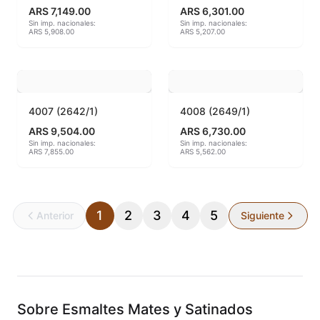
ARS 7,149.00
ARS 6,301.00
Sin imp. nacionales:
Sin imp. nacionales:
Fritas cerámicas
ARS 5,908.00
ARS 5,207.00
Granillas (970ºC-1020ºC)
Hereaus (750ºC - 850ºC)
4007 (2642/1)
4008 (2649/1)
Herramientas
ARS 9,504.00
ARS 6,730.00
Sin imp. nacionales:
Sin imp. nacionales:
ARS 7,855.00
ARS 5,562.00
Jaspeadores
Kingtsugi
1
2
3
4
5
Anterior
Siguiente
Ladrillos aislantes para horno
Lápices y rotuladores
Libros y Revistas
Sobre
Esmaltes Mates y Satinados