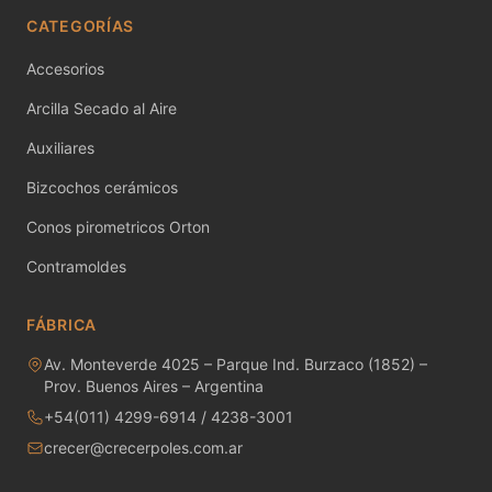
CATEGORÍAS
Pigmentos para vidrio - Temp. 520 - 550ªC
Accesorios
Pigmentos para vidrio - Temp. 580 - 620ªC
Arcilla Secado al Aire
Pigmentos para vidrio - Temp. 780 - 810ªC
Auxiliares
Bizcochos cerámicos
Pigmentos puros
Conos pirometricos Orton
Pigmentos puros - Cd-Se para vidrio
Contramoldes
Pigmentos puros - Encapsulados
FÁBRICA
Pigmentos Sobre Cubierta - 800°C
Av. Monteverde 4025 – Parque Ind. Burzaco (1852) –
Prov. Buenos Aires – Argentina
Pinceles
+54(011) 4299-6914 / 4238-3001
Placas Refractarias
crecer@crecerpoles.com.ar
Placas y fibras cerámicas