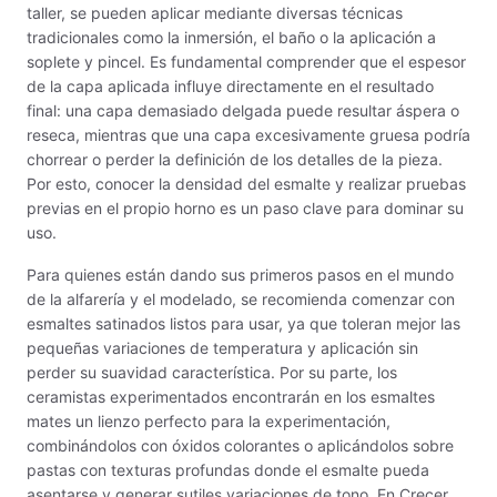
taller, se pueden aplicar mediante diversas técnicas
MAYCO E & E CHUNKIES
tradicionales como la inmersión, el baño o la aplicación a
soplete y pincel. Es fundamental comprender que el espesor
MAYCO ENGOBE
de la capa aplicada influye directamente en el resultado
final: una capa demasiado delgada puede resultar áspera o
MAYCO FIRED PRODUCTS ACCESSORI
reseca, mientras que una capa excesivamente gruesa podría
chorrear o perder la definición de los detalles de la pieza.
MAYCO FOUNDATIONS MATTE
Por esto, conocer la densidad del esmalte y realizar pruebas
previas en el propio horno es un paso clave para dominar su
MAYCO FOUNDATIONS OPAQUE
uso.
MAYCO FOUNDATIONS SHEER
Para quienes están dando sus primeros pasos en el mundo
de la alfarería y el modelado, se recomienda comenzar con
MAYCO FUNDAMENTALS UNDERGLAZES
esmaltes satinados listos para usar, ya que toleran mejor las
pequeñas variaciones de temperatura y aplicación sin
MAYCO JUNGLE GEMS
perder su suavidad característica. Por su parte, los
ceramistas experimentados encontrarán en los esmaltes
MAYCO MAGIC METALLICS
mates un lienzo perfecto para la experimentación,
combinándolos con óxidos colorantes o aplicándolos sobre
MAYCO NON FIRED COLOR
pastas con texturas profundas donde el esmalte pueda
asentarse y generar sutiles variaciones de tono. En Crecer