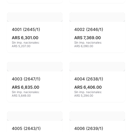
Engobes
Esmaltes Artisticos
4001 (2645/1)
4002 (2646/1)
Esmaltes Brillantes
ARS 6,301.00
ARS 7,369.00
Sin imp. nacionales:
Sin imp. nacionales:
ARS 5,207.00
ARS 6,090.00
Esmaltes fundentes fluxes
Esmaltes Jaspeados
Esmaltes Mates y Satinados
4003 (2647/1)
4004 (2638/1)
ARS 6,835.00
ARS 6,406.00
Esmaltes para enlozado de chapa
Sin imp. nacionales:
Sin imp. nacionales:
ARS 5,649.00
ARS 5,294.00
Esmaltes para gres (1150º - 1200º)
Esmaltes para porcelana (1230ºC - 1270ºC)
4005 (2643/1)
4006 (2639/1)
Esmaltes preparados