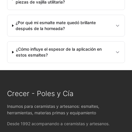
piezas de vajilla utilitaria?
Minerales
Moldes de yeso
¿Por qué mi esmalte mate quedó brillante
después de la horneada?
Molinos - Bolas y Revestimientos
Papel engomado para calcos
¿Cómo influye el espesor de la aplicación en
estos esmaltes?
Pastas cerámicas - Fabricación propia
Pastas cerámicas - Importadas
Patas de gallo
Crecer - Poles y Cía
Piezas de Porcelana
Insumos para ceramistas y artesanos: esmaltes,
herramientas, materias primas y equipamiento
Pigmentos Bajo Cubierta
Desde 1992 acompanando a ceramistas y artesanos.
Pigmentos bajo cubierta preparado