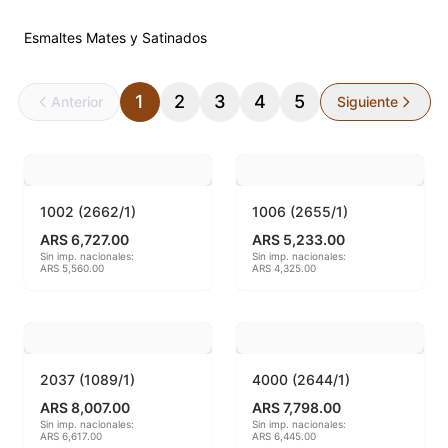
Accesorios
Esmaltes Mates y Satinados
Acuarelas
1
2
3
4
5
Anterior
Siguiente
Alambre Kanthal
Arcilla Secado al Aire
Auxiliares
1002 (2662/1)
1006 (2655/1)
ARS 6,727.00
ARS 5,233.00
Bizcochos cerámicos
Sin imp. nacionales:
Sin imp. nacionales:
ARS 5,560.00
ARS 4,325.00
Conos pirometricos Orton
Contramoldes
2037 (1089/1)
4000 (2644/1)
Crayones cerámicos
ARS 8,007.00
ARS 7,798.00
Sin imp. nacionales:
Sin imp. nacionales:
Crisoles refractarios
ARS 6,617.00
ARS 6,445.00