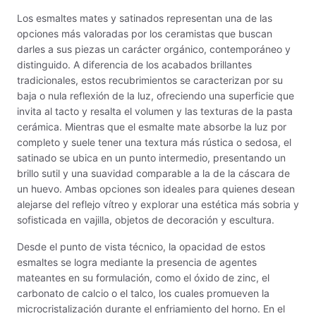
Maquinarias
Los esmaltes mates y satinados representan una de las
opciones más valoradas por los ceramistas que buscan
Material de laboratorio
darles a sus piezas un carácter orgánico, contemporáneo y
distinguido. A diferencia de los acabados brillantes
Materias primas
tradicionales, estos recubrimientos se caracterizan por su
baja o nula reflexión de la luz, ofreciendo una superficie que
MAYCO BRUSHES
invita al tacto y resalta el volumen y las texturas de la pasta
cerámica. Mientras que el esmalte mate absorbe la luz por
MAYCO CLASSIC CRACKLES
completo y suele tener una textura más rústica o sedosa, el
satinado se ubica en un punto intermedio, presentando un
MAYCO CLEAR GLAZES
brillo sutil y una suavidad comparable a la de la cáscara de
un huevo. Ambas opciones son ideales para quienes desean
MAYCO DESIGNER LINER
alejarse del reflejo vítreo y explorar una estética más sobria y
sofisticada en vajilla, objetos de decoración y escultura.
MAYCO DUNCAN ACCESSORIES
Desde el punto de vista técnico, la opacidad de estos
MAYCO DUNCAN EZ STROKES
esmaltes se logra mediante la presencia de agentes
mateantes en su formulación, como el óxido de zinc, el
MAYCO DUNCAN FRENCH DIMENSIONS
carbonato de calcio o el talco, los cuales promueven la
microcristalización durante el enfriamiento del horno. En el