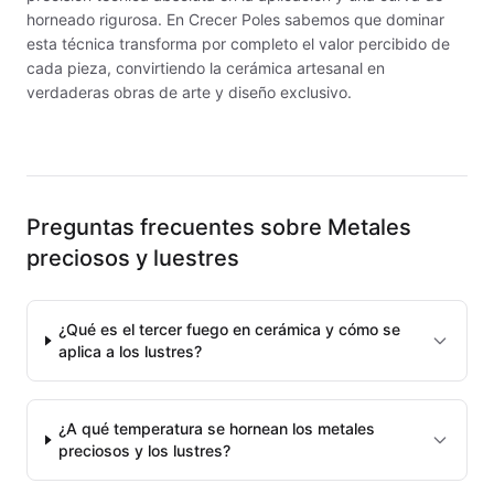
MAYCO E & E CHUNKIES
horneado rigurosa. En Crecer Poles sabemos que dominar
esta técnica transforma por completo el valor percibido de
MAYCO ENGOBE
cada pieza, convirtiendo la cerámica artesanal en
verdaderas obras de arte y diseño exclusivo.
MAYCO FIRED PRODUCTS ACCESSORI
MAYCO FOUNDATIONS MATTE
MAYCO FOUNDATIONS OPAQUE
Preguntas frecuentes sobre
Metales
preciosos y luestres
MAYCO FOUNDATIONS SHEER
MAYCO FUNDAMENTALS UNDERGLAZES
¿Qué es el tercer fuego en cerámica y cómo se
aplica a los lustres?
MAYCO JUNGLE GEMS
MAYCO MAGIC METALLICS
¿A qué temperatura se hornean los metales
preciosos y los lustres?
MAYCO NON FIRED COLOR