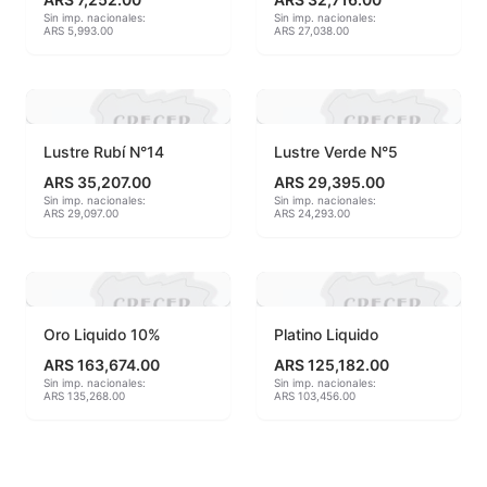
Sin imp. nacionales:
Sin imp. nacionales:
ARS 5,993.00
ARS 27,038.00
Engobes
Esmaltes Artisticos
Esmaltes Brillantes
Lustre Rubí N°14
Lustre Verde N°5
ARS 35,207.00
ARS 29,395.00
Esmaltes fundentes fluxes
Sin imp. nacionales:
Sin imp. nacionales:
ARS 29,097.00
ARS 24,293.00
Esmaltes Jaspeados
Esmaltes Mates y Satinados
Esmaltes para enlozado de chapa
Oro Liquido 10%
Platino Liquido
ARS 163,674.00
ARS 125,182.00
Esmaltes para gres (1150º - 1200º)
Sin imp. nacionales:
Sin imp. nacionales:
ARS 135,268.00
ARS 103,456.00
Esmaltes para porcelana (1230ºC - 1270ºC)
Esmaltes preparados