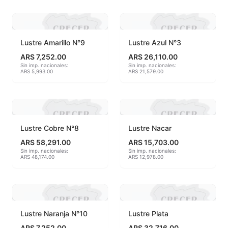
Accesorios
Acuarelas
Lustre Amarillo N°9
Lustre Azul N°3
ARS 7,252.00
ARS 26,110.00
Alambre Kanthal
Sin imp. nacionales:
Sin imp. nacionales:
ARS 5,993.00
ARS 21,579.00
Arcilla Secado al Aire
Auxiliares
Lustre Cobre N°8
Lustre Nacar
Bizcochos cerámicos
ARS 58,291.00
ARS 15,703.00
Sin imp. nacionales:
Sin imp. nacionales:
Conos pirometricos Orton
ARS 48,174.00
ARS 12,978.00
Contramoldes
Crayones cerámicos
Lustre Naranja N°10
Lustre Plata
Crisoles refractarios
ARS 7,252.00
ARS 32,716.00