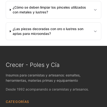
MAYCO NON FIRED PRODUCT ACCESSO
¿Cómo se deben limpiar los pinceles utilizados
con metales y lustres?
MAYCO POTTERY CASCADES
MAYCO RAKU GLAZES
¿Las piezas decoradas con oro o lustres son
aptas para microondas?
MAYCO RAPID ROLL
MAYCO SNOW GEMS
MAYCO SPECIALTY GLAZES
Crecer - Poles y Cía
MAYCO SPECKLED STROKE & COAT
Insumos para ceramistas y artesanos: esmaltes,
herramientas, materias primas y equipamiento
MAYCO STONEWARE GLAZES
Desde 1992 acompanando a ceramistas y artesanos.
MAYCO STROKE & COAT
CATEGORÍAS
Metales preciosos y luestres