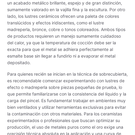
Maquinarias
un acabado metálico brillante, espejo y de gran distinción,
sumamente valorado en la vajilla fina y la escultura. Por otro
Material de laboratorio
lado, los lustres cerámicos ofrecen una paleta de colores
translúcidos y efectos iridiscentes, como el lustre
Materias primas
madreperla, bronce, cobre o tonos coloreados. Ambos tipos
de productos requieren un manejo sumamente cuidadoso
MAYCO BRUSHES
del calor, ya que la temperatura de cocción debe ser la
exacta para que el metal se adhiera perfectamente al
esmalte base sin llegar a fundirlo ni a evaporar el metal
MAYCO CLASSIC CRACKLES
depositado.
MAYCO CLEAR GLAZES
Para quienes recién se inician en la técnica de sobrecubierta,
es recomendable comenzar experimentando con lustres de
MAYCO DESIGNER LINER
efecto o madreperla sobre piezas pequeñas de prueba, lo
que permite familiarizarse con la consistencia del líquido y la
MAYCO DUNCAN ACCESSORIES
carga del pincel. Es fundamental trabajar en ambientes muy
bien ventilados y utilizar herramientas exclusivas para evitar
MAYCO DUNCAN EZ STROKES
la contaminación con otros materiales. Para los ceramistas
experimentados o profesionales que buscan optimizar su
MAYCO DUNCAN FRENCH DIMENSIONS
producción, el uso de metales puros como el oro exige una
precisión técnica absoluta en la aplicación y una curva de