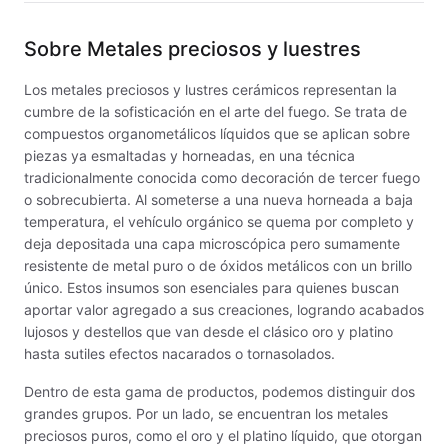
Fritas cerámicas
Sobre
Metales preciosos y luestres
Granillas (970ºC-1020ºC)
Los metales preciosos y lustres cerámicos representan la
cumbre de la sofisticación en el arte del fuego. Se trata de
Hereaus (750ºC - 850ºC)
compuestos organometálicos líquidos que se aplican sobre
piezas ya esmaltadas y horneadas, en una técnica
tradicionalmente conocida como decoración de tercer fuego
Herramientas
o sobrecubierta. Al someterse a una nueva horneada a baja
temperatura, el vehículo orgánico se quema por completo y
Jaspeadores
deja depositada una capa microscópica pero sumamente
resistente de metal puro o de óxidos metálicos con un brillo
Kingtsugi
único. Estos insumos son esenciales para quienes buscan
aportar valor agregado a sus creaciones, logrando acabados
Ladrillos aislantes para horno
lujosos y destellos que van desde el clásico oro y platino
hasta sutiles efectos nacarados o tornasolados.
Lápices y rotuladores
Dentro de esta gama de productos, podemos distinguir dos
Libros y Revistas
grandes grupos. Por un lado, se encuentran los metales
preciosos puros, como el oro y el platino líquido, que otorgan