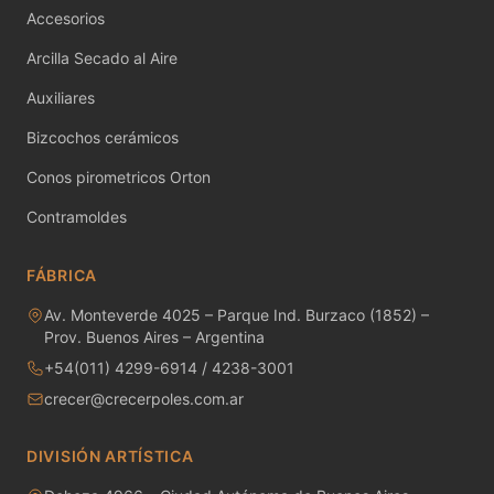
Accesorios
Minerales
Arcilla Secado al Aire
Moldes de yeso
Auxiliares
Molinos - Bolas y Revestimientos
Bizcochos cerámicos
Conos pirometricos Orton
Papel engomado para calcos
Contramoldes
Pastas cerámicas - Fabricación propia
FÁBRICA
Pastas cerámicas - Importadas
Av. Monteverde 4025 – Parque Ind. Burzaco (1852) –
Patas de gallo
Prov. Buenos Aires – Argentina
+54(011) 4299-6914 / 4238-3001
Piezas de Porcelana
crecer@crecerpoles.com.ar
Pigmentos Bajo Cubierta
DIVISIÓN ARTÍSTICA
Pigmentos bajo cubierta preparado