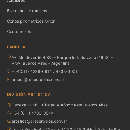
Auxiliares
Minerales
Bizcochos cerámicos
Conos pirometricos Orton
Moldes de yeso
Contramoldes
Molinos - Bolas y Revestimientos
FÁBRICA
Papel engomado para calcos
Av. Monteverde 4025 – Parque Ind. Burzaco (1852) –
Pastas cerámicas - Fabricación propia
Prov. Buenos Aires – Argentina
+54(011) 4299-6914 / 4238-3001
Pastas cerámicas - Importadas
crecer@crecerpoles.com.ar
Patas de gallo
DIVISIÓN ARTÍSTICA
Piezas de Porcelana
Deheza 4966 – Ciudad Autónoma de Buenos Aires
+54 (011) 4703-0544
Pigmentos Bajo Cubierta
artistica@crecerpoles.com.ar
Pigmentos bajo cubierta preparado
Lun. a Vie. de 9 a 13Hs. y 14:30 a 18:30Hs. | Sab. de 9 a