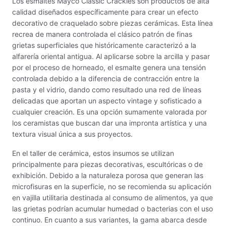
Los esmaltes Mayco Classic Crackles son productos de alta
calidad diseñados específicamente para crear un efecto
Fritas cerámicas
decorativo de craquelado sobre piezas cerámicas. Esta línea
recrea de manera controlada el clásico patrón de finas
Granillas (970ºC-1020ºC)
grietas superficiales que históricamente caracterizó a la
alfarería oriental antigua. Al aplicarse sobre la arcilla y pasar
Hereaus (750ºC - 850ºC)
por el proceso de horneado, el esmalte genera una tensión
controlada debido a la diferencia de contracción entre la
pasta y el vidrio, dando como resultado una red de líneas
Herramientas
delicadas que aportan un aspecto vintage y sofisticado a
cualquier creación. Es una opción sumamente valorada por
Jaspeadores
los ceramistas que buscan dar una impronta artística y una
textura visual única a sus proyectos.
Kingtsugi
En el taller de cerámica, estos insumos se utilizan
Ladrillos aislantes para horno
principalmente para piezas decorativas, escultóricas o de
exhibición. Debido a la naturaleza porosa que generan las
Lápices y rotuladores
microfisuras en la superficie, no se recomienda su aplicación
en vajilla utilitaria destinada al consumo de alimentos, ya que
Libros y Revistas
las grietas podrían acumular humedad o bacterias con el uso
continuo. En cuanto a sus variantes, la gama abarca desde