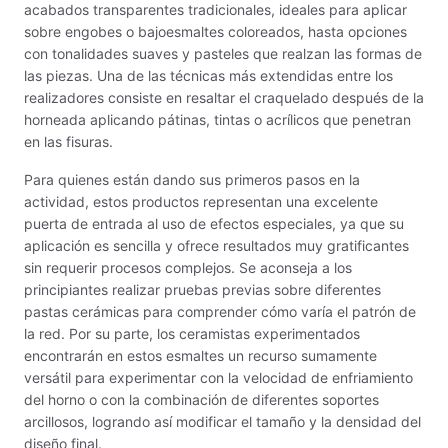
Maquinarias
acabados transparentes tradicionales, ideales para aplicar
sobre engobes o bajoesmaltes coloreados, hasta opciones
Material de laboratorio
con tonalidades suaves y pasteles que realzan las formas de
las piezas. Una de las técnicas más extendidas entre los
Materias primas
realizadores consiste en resaltar el craquelado después de la
horneada aplicando pátinas, tintas o acrílicos que penetran
MAYCO BRUSHES
en las fisuras.
Para quienes están dando sus primeros pasos en la
MAYCO CLASSIC CRACKLES
actividad, estos productos representan una excelente
puerta de entrada al uso de efectos especiales, ya que su
MAYCO CLEAR GLAZES
aplicación es sencilla y ofrece resultados muy gratificantes
sin requerir procesos complejos. Se aconseja a los
MAYCO DESIGNER LINER
principiantes realizar pruebas previas sobre diferentes
pastas cerámicas para comprender cómo varía el patrón de
MAYCO DUNCAN ACCESSORIES
la red. Por su parte, los ceramistas experimentados
encontrarán en estos esmaltes un recurso sumamente
MAYCO DUNCAN EZ STROKES
versátil para experimentar con la velocidad de enfriamiento
del horno o con la combinación de diferentes soportes
MAYCO DUNCAN FRENCH DIMENSIONS
arcillosos, logrando así modificar el tamaño y la densidad del
diseño final.