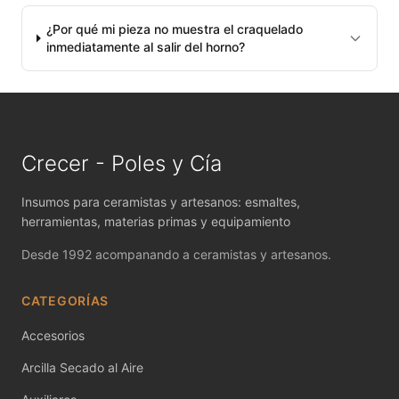
MAYCO NON FIRED PRODUCT ACCESSO
¿Por qué mi pieza no muestra el craquelado
inmediatamente al salir del horno?
MAYCO POTTERY CASCADES
MAYCO RAKU GLAZES
MAYCO RAPID ROLL
Crecer - Poles y Cía
MAYCO SNOW GEMS
Insumos para ceramistas y artesanos: esmaltes,
MAYCO SPECIALTY GLAZES
herramientas, materias primas y equipamiento
Desde 1992 acompanando a ceramistas y artesanos.
MAYCO SPECKLED STROKE & COAT
CATEGORÍAS
MAYCO STONEWARE GLAZES
Accesorios
MAYCO STROKE & COAT
Arcilla Secado al Aire
Metales preciosos y luestres