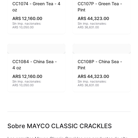
CC1074 - Green Tea - 4
CC107P - Green Tea -
oz
Pint
Engobes
ARS 12,160.00
ARS 44,323.00
Sin imp. nacionales:
Sin imp. nacionales:
Esmaltes Artisticos
ARS 10,050.00
ARS 36,631.00
Esmaltes Brillantes
Esmaltes fundentes fluxes
CC1084 - China Sea -
CC108P - China Sea -
Esmaltes Jaspeados
4 oz
Pint
ARS 12,160.00
ARS 44,323.00
Esmaltes Mates y Satinados
Sin imp. nacionales:
Sin imp. nacionales:
ARS 10,050.00
ARS 36,631.00
Esmaltes para enlozado de chapa
Esmaltes para gres (1150º - 1200º)
Esmaltes para porcelana (1230ºC - 1270ºC)
Sobre
MAYCO CLASSIC CRACKLES
Esmaltes preparados