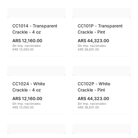
Accesorios
Acuarelas
CC1014 - Transparent
CC101P - Transparent
Crackle - 4 oz
Crackle - Pint
Alambre Kanthal
ARS 12,160.00
ARS 44,323.00
Sin imp. nacionales:
Sin imp. nacionales:
Arcilla Secado al Aire
ARS 10,050.00
ARS 36,631.00
Auxiliares
Bizcochos cerámicos
CC1024 - White
CC102P - White
Crackle - 4 oz
Crackle - Pint
Conos pirometricos Orton
ARS 12,160.00
ARS 44,323.00
Sin imp. nacionales:
Sin imp. nacionales:
Contramoldes
ARS 10,050.00
ARS 36,631.00
Crayones cerámicos
Crisoles refractarios