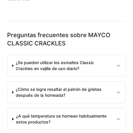
MAYCO E & E CHUNKIES
MAYCO ENGOBE
MAYCO FIRED PRODUCTS ACCESSORI
Preguntas frecuentes sobre
MAYCO
CLASSIC CRACKLES
MAYCO FOUNDATIONS MATTE
MAYCO FOUNDATIONS OPAQUE
¿Se pueden utilizar los esmaltes Classic
Crackles en vajilla de uso diario?
MAYCO FOUNDATIONS SHEER
MAYCO FUNDAMENTALS UNDERGLAZES
¿Cómo se logra resaltar el patrón de grietas
después de la horneada?
MAYCO JUNGLE GEMS
MAYCO MAGIC METALLICS
¿A qué temperatura se hornean habitualmente
estos productos?
MAYCO NON FIRED COLOR