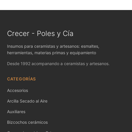
MAYCO FIRED PRODUCTS ACCESSORI
MAYCO FOUNDATIONS MATTE
MAYCO FOUNDATIONS OPAQUE
Crecer - Poles y Cía
MAYCO FOUNDATIONS SHEER
Insumos para ceramistas y artesanos: esmaltes,
herramientas, materias primas y equipamiento
MAYCO FUNDAMENTALS UNDERGLAZES
Desde 1992 acompanando a ceramistas y artesanos.
MAYCO JUNGLE GEMS
CATEGORÍAS
MAYCO MAGIC METALLICS
Accesorios
MAYCO NON FIRED COLOR
Arcilla Secado al Aire
MAYCO NON FIRED PRODUCT ACCESSO
Auxiliares
MAYCO POTTERY CASCADES
Bizcochos cerámicos