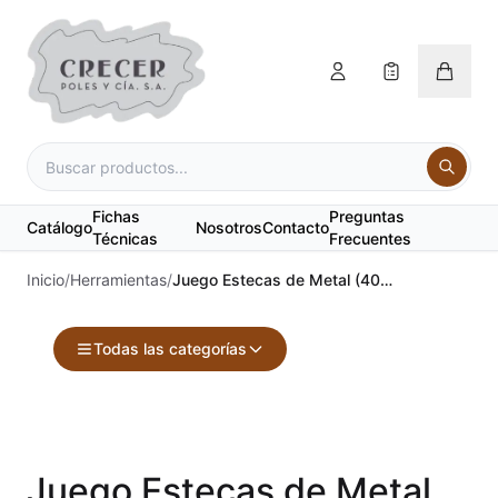
Fichas
Preguntas
Catálogo
Nosotros
Contacto
Técnicas
Frecuentes
Inicio
/
Herramientas
/
Juego Estecas de Metal (402)
Todas las categorías
Accesorios
Acuarelas
Juego Estecas de Metal