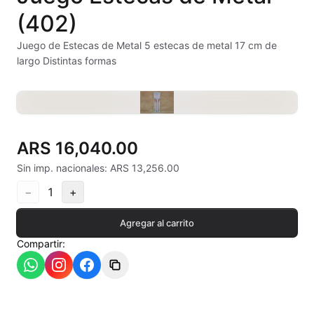
Alambre Kanthal
(402)
Arcilla Secado al Aire
Juego de Estecas de Metal 5 estecas de metal 17 cm de
largo Distintas formas
Auxiliares
Bizcochos cerámicos
Conos pirometricos Orton
ARS 16,040.00
Sin imp. nacionales: ARS 13,256.00
Contramoldes
−
1
+
Crayones cerámicos
Agregar al carrito
Crisoles refractarios
Compartir:
Engobes
Esmaltes Artisticos