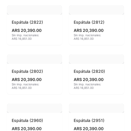
Hereaus (750ºC - 850ºC)
Espátula (2822)
Espátula (2812)
Herramientas
ARS 20,390.00
ARS 20,390.00
Sin imp. nacionales:
Sin imp. nacionales:
Jaspeadores
ARS 16,851.00
ARS 16,851.00
Kingtsugi
Ladrillos aislantes para horno
Espátula (2802)
Espátula (2820)
Lápices y rotuladores
ARS 20,390.00
ARS 20,390.00
Sin imp. nacionales:
Sin imp. nacionales:
ARS 16,851.00
ARS 16,851.00
Libros y Revistas
Maquinarias
Material de laboratorio
Espátula (2960)
Espátula (2951)
ARS 20,390.00
ARS 20,390.00
Materias primas