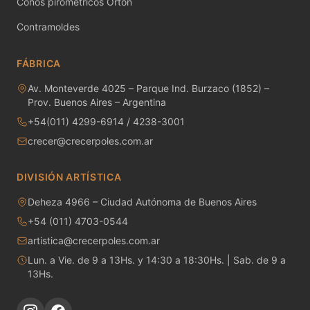
Conos pirometricos Orton
MAYCO RAKU GLAZES
Contramoldes
MAYCO RAPID ROLL
FÁBRICA
MAYCO SNOW GEMS
Av. Monteverde 4025 – Parque Ind. Burzaco (1852) –
Prov. Buenos Aires – Argentina
MAYCO SPECIALTY GLAZES
+54(011) 4299-6914 / 4238-3001
MAYCO SPECKLED STROKE & COAT
crecer@crecerpoles.com.ar
MAYCO STONEWARE GLAZES
DIVISIÓN ARTÍSTICA
MAYCO STROKE & COAT
Deheza 4966 – Ciudad Autónoma de Buenos Aires
+54 (011) 4703-0544
Metales preciosos y luestres
artistica@crecerpoles.com.ar
Lun. a Vie. de 9 a 13Hs. y 14:30 a 18:30Hs. | Sab. de 9 a
Minerales
13Hs.
Moldes de yeso