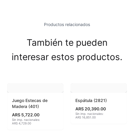
Esmaltes Brillantes
Esmaltes fundentes fluxes
Productos relacionados
Esmaltes Jaspeados
También te pueden
Esmaltes Mates y Satinados
interesar estos productos.
Esmaltes para enlozado de chapa
Esmaltes para gres (1150º - 1200º)
Esmaltes para porcelana (1230ºC - 1270ºC)
Juego Estecas de
Espátula (2821)
Esmaltes preparados
Madera (401)
ARS 20,390.00
Sin imp. nacionales:
ARS 5,722.00
Fritas cerámicas
ARS 16,851.00
Sin imp. nacionales:
ARS 4,729.00
Granillas (970ºC-1020ºC)