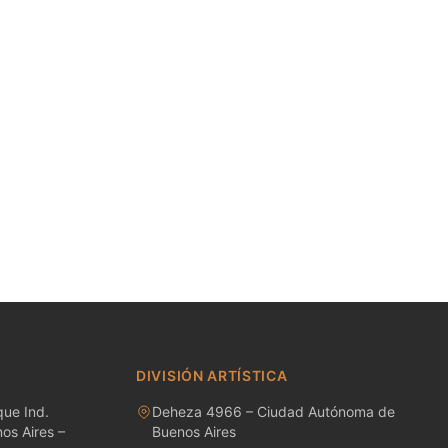
DIVISIÓN ARTÍSTICA
ue Ind.
Deheza 4966 – Ciudad Autónoma de
os Aires –
Buenos Aires