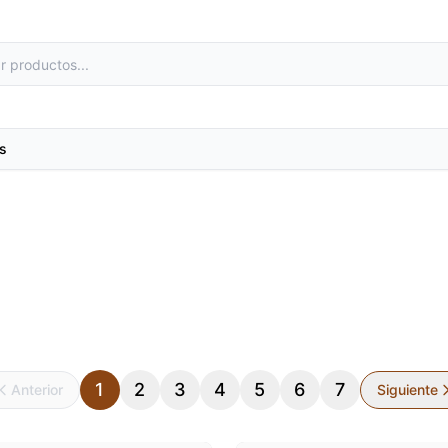
s
as
Metales preciosos y luestres
1
2
3
4
5
6
7
Anterior
Siguiente
e laboratorio
Minerales