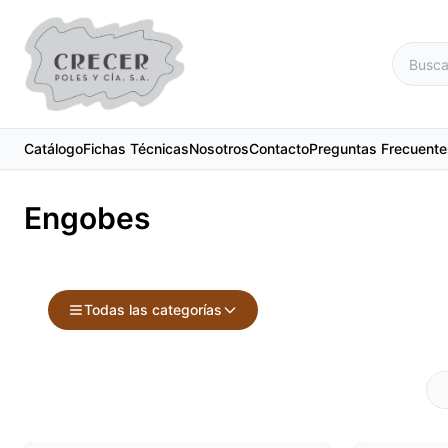
Catálogo
Fichas Técnicas
Nosotros
Contacto
Preguntas Frecuente
Engobes
Todas las categorías
Accesorios
Maquinari
Acuarelas
Material d