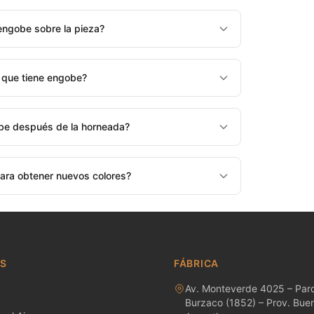
engobe sobre la pieza?
 que tiene engobe?
obe después de la horneada?
ara obtener nuevos colores?
AS
FÁBRICA
Av. Monteverde 4025 – Parq
Burzaco (1852) – Prov. Buen