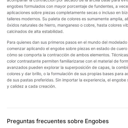
engobes formulados con mayor porcentaje de fundentes, a veces
Hereaus (750ºC - 850ºC)
MAYCO RA
aplicaciones sobre piezas completamente secas o incluso en biz
talleres modernos. Su paleta de colores es sumamente amplia, a
Herramientas
MAYCO RA
óxidos naturales de hierro, manganeso o cobre, hasta colores v
calcinados de alta estabilidad.
Jaspeadores
MAYCO S
Para quienes dan sus primeros pasos en el mundo del modelado y
Kingtsugi
MAYCO SP
comenzar aplicando el engobe sobre piezas en estado de cuero 
cómo se comporta la contracción de ambos elementos. Técnicas 
Ladrillos aislantes para horno
MAYCO SP
color contrastante permiten familiarizarse con el material de for
avanzados pueden explorar la superposición de capas, la combin
Lápices y rotuladores
MAYCO S
colores y dar brillo, o la formulación de sus propias bases para a
de sus pastas preferidas. Sin importar la experiencia, el engobe 
y calidez a cada creación.
Libros y Revistas
MAYCO ST
Preguntas frecuentes sobre
Engobes