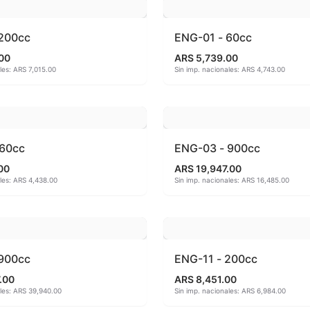
primas
Moldes de yeso
 200cc
ENG-01 - 60cc
RUSHES
Molinos - Bolas y Revestimientos
00
ARS 5,739.00
les: ARS 7,015.00
Sin imp. nacionales: ARS 4,743.00
ASSIC CRACKLES
Papel engomado para calcos
EAR GLAZES
Pastas cerámicas - Fabricación prop
SIGNER LINER
Pastas cerámicas - Importadas
 60cc
ENG-03 - 900cc
NCAN ACCESSORIES
Patas de gallo
00
ARS 19,947.00
ales: ARS 4,438.00
Sin imp. nacionales: ARS 16,485.00
NCAN EZ STROKES
Piezas de Porcelana
NCAN FRENCH DIMENSIONS
Pigmentos Bajo Cubierta
 900cc
ENG-11 - 200cc
 E CHUNKIES
Pigmentos bajo cubierta preparado
.00
ARS 8,451.00
ales: ARS 39,940.00
Sin imp. nacionales: ARS 6,984.00
NGOBE
Pigmentos para vidrio - Temp. 520 