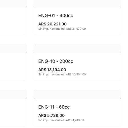
ENG-01 - 900cc
ARS 26,221.00
Sin imp. nacionales: ARS 21,670.00
ia
ENG-10 - 200cc
ARS 13,194.00
Sin imp. nacionales: ARS 10,904.00
ENG-11 - 60cc
ARS 5,739.00
Sin imp. nacionales: ARS 4,743.00
- 550ªC