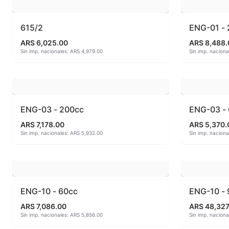
Alambre Kanthal
Materias 
615/2
ENG-01 -
Arcilla Secado al Aire
MAYCO B
ARS 6,025.00
ARS 8,488.
Sin imp. nacionales: ARS 4,979.00
Sin imp. naciona
Auxiliares
MAYCO CL
Bizcochos cerámicos
MAYCO CL
Conos pirometricos Orton
MAYCO DE
ENG-03 - 200cc
ENG-03 -
Contramoldes
MAYCO DU
ARS 7,178.00
ARS 5,370.
Sin imp. nacionales: ARS 5,932.00
Sin imp. nacion
Crayones cerámicos
MAYCO DU
Crisoles refractarios
MAYCO DU
ENG-10 - 60cc
ENG-10 -
Engobes
MAYCO E &
ARS 7,086.00
ARS 48,327
Sin imp. nacionales: ARS 5,856.00
Sin imp. nacion
Esmaltes Artisticos
MAYCO E