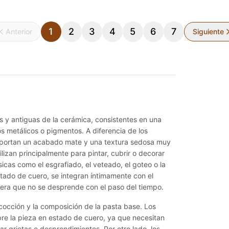
MAYCO FIRED PRODUCTS ACCESSORI
Pigmentos para vidrio - Temp. 580 
1
2
3
4
5
6
7
Anterior
Siguiente
UNDATIONS MATTE
Pigmentos para vidrio - Temp. 780 -
UNDATIONS OPAQUE
Pigmentos puros
UNDATIONS SHEER
Pigmentos puros - Cd-Se para vidri
UNDAMENTALS UNDERGLAZES
Pigmentos puros - Encapsulados
 y antiguas de la cerámica, consistentes en una
UNGLE GEMS
Pigmentos Sobre Cubierta - 800°C
s metálicos o pigmentos. A diferencia de los
 aportan un acabado mate y una textura sedosa muy
GIC METALLICS
Pinceles
tilizan principalmente para pintar, cubrir o decorar
icas como el esgrafiado, el veteado, el goteo o la
N FIRED COLOR
Placas Refractarias
stado de cuero, se integran íntimamente con el
era que no se desprende con el paso del tiempo.
N FIRED PRODUCT ACCESSO
Placas y fibras cerámicas
cocción y la composición de la pasta base. Los
re la pieza en estado de cuero, ya que necesitan
TTERY CASCADES
Refractarios y artículos para horno
r grietas o desprendimientos. Por otro lado, los