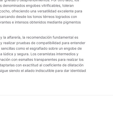
 denominados engobes vitrificables, toleran
KU GLAZES
Servicios
cocho, ofreciendo una versatilidad excelente para
barcando desde los tonos térreos logrados con
PID ROLL
Soportes Refractarios
ibrantes e intensos obtenidos mediante pigmentos
NOW GEMS
Termocuplas
 la alfarería, la recomendación fundamental es
ECIALTY GLAZES
Termómetro
y realizar pruebas de compatibilidad para entender
sencillas como el esgrafiado sobre un engobe de
ECKLED STROKE & COAT
Varios
ma lúdica y segura. Los ceramistas intermedios y
ación con esmaltes transparentes para realzar los
TONEWARE GLAZES
Vidrios importados
daptarlas con exactitud al coeficiente de dilatación
sigue siendo el aliado indiscutible para dar identidad
ROKE & COAT