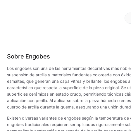
Esmaltes Brillantes
Esmaltes fundentes fluxes
MAYCO FO
Esmaltes Jaspeados
MAYCO FO
Esmaltes Mates y Satinados
MAYCO FO
Sobre
Engobes
Esmaltes para enlozado de chapa
MAYCO F
Los engobes son una de las herramientas decorativas más nobles
Esmaltes para gres (1150º - 1200º)
MAYCO J
suspensión de arcilla y materiales fundentes coloreada con óxido
esmaltes, que generan una capa vítrea y brillante, los engobes
Esmaltes para porcelana (1230ºC - 1270ºC)
MAYCO MA
característica que respeta la superficie de la pieza original. Se u
superficies cerámicas en estado crudo, permitiendo técnicas clás
Esmaltes preparados
MAYCO NO
aplicación con perilla. Al aplicarse sobre la pieza húmeda o en e
cuerpo de arcilla durante la quema, asegurando una unión durad
Fritas cerámicas
MAYCO NO
Existen diversas variantes de engobes según la temperatura de 
engobes tradicionales requieren ser aplicados rigurosamente sob
Granillas (970ºC-1020ºC)
MAYCO PO
acompañar la contracción por secado de la arcilla base para evita