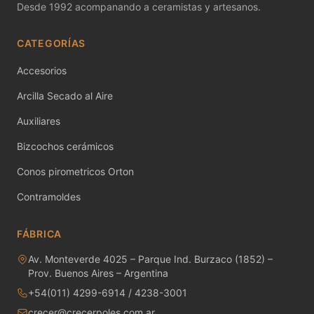
Desde 1992 acompanando a ceramistas y artesanos.
MAYCO NON FIRED PRODUCT ACCESSO
CATEGORÍAS
MAYCO POTTERY CASCADES
Accesorios
MAYCO RAKU GLAZES
Arcilla Secado al Aire
MAYCO RAPID ROLL
Auxiliares
MAYCO SNOW GEMS
Bizcochos cerámicos
Conos pirometricos Orton
MAYCO SPECIALTY GLAZES
Contramoldes
MAYCO SPECKLED STROKE & COAT
FÁBRICA
MAYCO STONEWARE GLAZES
Av. Monteverde 4025 – Parque Ind. Burzaco (1852) –
MAYCO STROKE & COAT
Prov. Buenos Aires – Argentina
+54(011) 4299-6914 / 4238-3001
Metales preciosos y luestres
crecer@crecerpoles.com.ar