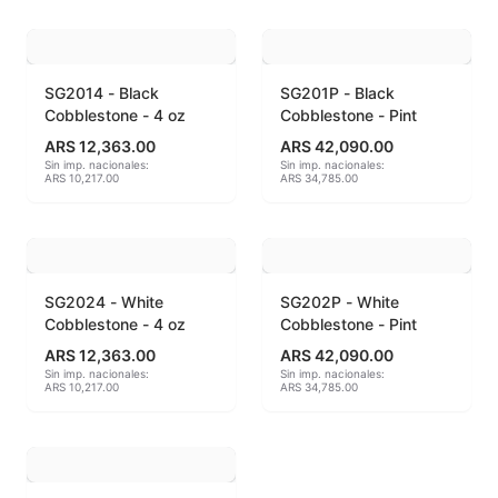
Accesorios
Acuarelas
SG2014 - Black
SG201P - Black
Cobblestone - 4 oz
Cobblestone - Pint
Alambre Kanthal
ARS 12,363.00
ARS 42,090.00
Sin imp. nacionales:
Sin imp. nacionales:
Arcilla Secado al Aire
ARS 10,217.00
ARS 34,785.00
Auxiliares
Bizcochos cerámicos
SG2024 - White
SG202P - White
Cobblestone - 4 oz
Cobblestone - Pint
Conos pirometricos Orton
ARS 12,363.00
ARS 42,090.00
Sin imp. nacionales:
Sin imp. nacionales:
Contramoldes
ARS 10,217.00
ARS 34,785.00
Crayones cerámicos
Crisoles refractarios