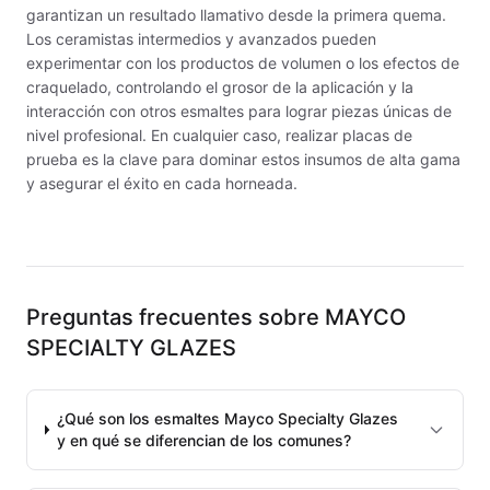
Maquinarias
garantizan un resultado llamativo desde la primera quema.
Los ceramistas intermedios y avanzados pueden
Material de laboratorio
experimentar con los productos de volumen o los efectos de
craquelado, controlando el grosor de la aplicación y la
Materias primas
interacción con otros esmaltes para lograr piezas únicas de
nivel profesional. En cualquier caso, realizar placas de
MAYCO BRUSHES
prueba es la clave para dominar estos insumos de alta gama
y asegurar el éxito en cada horneada.
MAYCO CLASSIC CRACKLES
MAYCO CLEAR GLAZES
MAYCO DESIGNER LINER
Preguntas frecuentes sobre
MAYCO
SPECIALTY GLAZES
MAYCO DUNCAN ACCESSORIES
MAYCO DUNCAN EZ STROKES
¿Qué son los esmaltes Mayco Specialty Glazes
y en qué se diferencian de los comunes?
MAYCO DUNCAN FRENCH DIMENSIONS