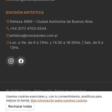
Minerales
DIVISIÓN ARTÍSTICA
Moldes de yeso
Deheza 4966 – Ciudad Autónoma de Buenos Aires
+54 (011) 4703-0544
Molinos - Bolas y Revestimientos
artistica@crecerpoles.com.ar
Papel engomado para calcos
Lun. a Vie. de 9 a 13Hs. y 14:30 a 18:30Hs. | Sab. de 9 a
13Hs.
Pastas cerámicas - Fabricación propia
Pastas cerámicas - Importadas
Patas de gallo
Piezas de Porcelana
© 2026 Crecer - Poles y Cía. Todos los derechos
reservados.
Usamos cookies esenciales y, con tu consentimiento, analíticas para
Pigmentos Bajo Cubierta
mejorar la tienda.
Más información sobre nuestras cookies
.
Catálogo
Fichas Técnicas
Nosotros
Contacto
Mi Cuenta
Rechazar todas
Privacidad
Cookies
Términos
Preferencias de cookies
Pigmentos bajo cubierta preparado