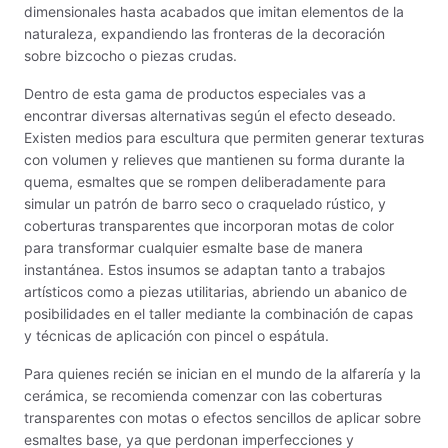
dimensionales hasta acabados que imitan elementos de la
naturaleza, expandiendo las fronteras de la decoración
Fritas cerámicas
sobre bizcocho o piezas crudas.
Granillas (970ºC-1020ºC)
Dentro de esta gama de productos especiales vas a
encontrar diversas alternativas según el efecto deseado.
Hereaus (750ºC - 850ºC)
Existen medios para escultura que permiten generar texturas
con volumen y relieves que mantienen su forma durante la
Herramientas
quema, esmaltes que se rompen deliberadamente para
simular un patrón de barro seco o craquelado rústico, y
Jaspeadores
coberturas transparentes que incorporan motas de color
para transformar cualquier esmalte base de manera
Kingtsugi
instantánea. Estos insumos se adaptan tanto a trabajos
artísticos como a piezas utilitarias, abriendo un abanico de
posibilidades en el taller mediante la combinación de capas
Ladrillos aislantes para horno
y técnicas de aplicación con pincel o espátula.
Lápices y rotuladores
Para quienes recién se inician en el mundo de la alfarería y la
cerámica, se recomienda comenzar con las coberturas
Libros y Revistas
transparentes con motas o efectos sencillos de aplicar sobre
esmaltes base, ya que perdonan imperfecciones y