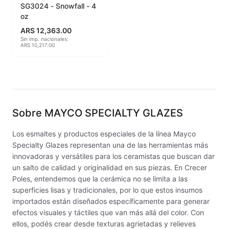
SG3024 - Snowfall - 4
oz
Engobes
ARS 12,363.00
Sin imp. nacionales:
Esmaltes Artisticos
ARS 10,217.00
Esmaltes Brillantes
Esmaltes fundentes fluxes
Esmaltes Jaspeados
Sobre
MAYCO SPECIALTY GLAZES
Esmaltes Mates y Satinados
Los esmaltes y productos especiales de la línea Mayco
Specialty Glazes representan una de las herramientas más
innovadoras y versátiles para los ceramistas que buscan dar
Esmaltes para enlozado de chapa
un salto de calidad y originalidad en sus piezas. En Crecer
Poles, entendemos que la cerámica no se limita a las
Esmaltes para gres (1150º - 1200º)
superficies lisas y tradicionales, por lo que estos insumos
importados están diseñados específicamente para generar
Esmaltes para porcelana (1230ºC - 1270ºC)
efectos visuales y táctiles que van más allá del color. Con
ellos, podés crear desde texturas agrietadas y relieves
Esmaltes preparados