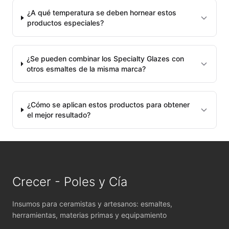
MAYCO E & E CHUNKIES
¿A qué temperatura se deben hornear estos
productos especiales?
MAYCO ENGOBE
MAYCO FIRED PRODUCTS ACCESSORI
¿Se pueden combinar los Specialty Glazes con
otros esmaltes de la misma marca?
MAYCO FOUNDATIONS MATTE
MAYCO FOUNDATIONS OPAQUE
¿Cómo se aplican estos productos para obtener
el mejor resultado?
MAYCO FOUNDATIONS SHEER
MAYCO FUNDAMENTALS UNDERGLAZES
MAYCO JUNGLE GEMS
Crecer - Poles y Cía
MAYCO MAGIC METALLICS
Insumos para ceramistas y artesanos: esmaltes,
herramientas, materias primas y equipamiento
MAYCO NON FIRED COLOR