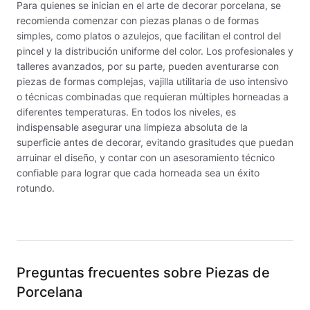
Material de laboratorio
Para quienes se inician en el arte de decorar porcelana, se
recomienda comenzar con piezas planas o de formas
Materias primas
simples, como platos o azulejos, que facilitan el control del
pincel y la distribución uniforme del color. Los profesionales y
MAYCO BRUSHES
talleres avanzados, por su parte, pueden aventurarse con
piezas de formas complejas, vajilla utilitaria de uso intensivo
MAYCO CLASSIC CRACKLES
o técnicas combinadas que requieran múltiples horneadas a
diferentes temperaturas. En todos los niveles, es
indispensable asegurar una limpieza absoluta de la
MAYCO CLEAR GLAZES
superficie antes de decorar, evitando grasitudes que puedan
arruinar el diseño, y contar con un asesoramiento técnico
MAYCO DESIGNER LINER
confiable para lograr que cada horneada sea un éxito
rotundo.
MAYCO DUNCAN ACCESSORIES
MAYCO DUNCAN EZ STROKES
MAYCO DUNCAN FRENCH DIMENSIONS
Preguntas frecuentes sobre
Piezas de
MAYCO E & E CHUNKIES
Porcelana