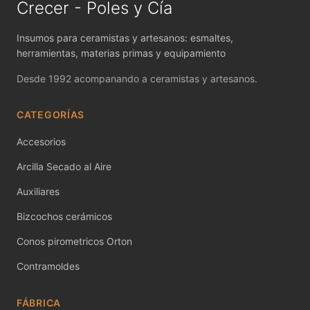
Crecer - Poles y Cía
MAYCO POTTERY CASCADES
Insumos para ceramistas y artesanos: esmaltes,
MAYCO RAKU GLAZES
herramientas, materias primas y equipamiento
MAYCO RAPID ROLL
Desde 1992 acompanando a ceramistas y artesanos.
MAYCO SNOW GEMS
CATEGORÍAS
MAYCO SPECIALTY GLAZES
Accesorios
Arcilla Secado al Aire
MAYCO SPECKLED STROKE & COAT
Auxiliares
MAYCO STONEWARE GLAZES
Bizcochos cerámicos
MAYCO STROKE & COAT
Conos pirometricos Orton
Metales preciosos y luestres
Contramoldes
Minerales
FÁBRICA