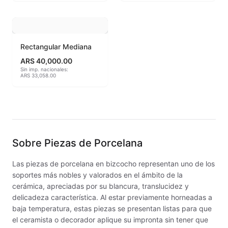
Esmaltes Artisticos
Esmaltes Brillantes
Rectangular Mediana
ARS 40,000.00
Esmaltes fundentes fluxes
Sin imp. nacionales:
ARS 33,058.00
Esmaltes Jaspeados
Esmaltes Mates y Satinados
Esmaltes para enlozado de chapa
Sobre
Piezas de Porcelana
Esmaltes para gres (1150º - 1200º)
Las piezas de porcelana en bizcocho representan uno de los
soportes más nobles y valorados en el ámbito de la
Esmaltes para porcelana (1230ºC - 1270ºC)
cerámica, apreciadas por su blancura, translucidez y
delicadeza característica. Al estar previamente horneadas a
Esmaltes preparados
baja temperatura, estas piezas se presentan listas para que
el ceramista o decorador aplique su impronta sin tener que
Fritas cerámicas