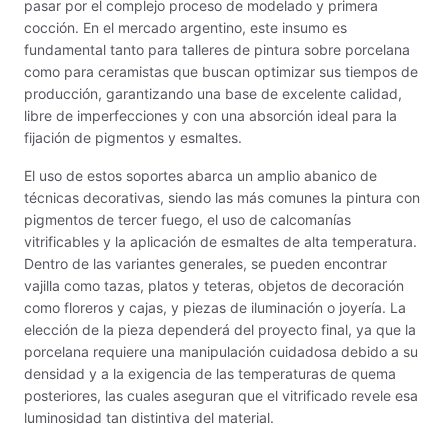
pasar por el complejo proceso de modelado y primera
cocción. En el mercado argentino, este insumo es
Granillas (970ºC-1020ºC)
fundamental tanto para talleres de pintura sobre porcelana
como para ceramistas que buscan optimizar sus tiempos de
Hereaus (750ºC - 850ºC)
producción, garantizando una base de excelente calidad,
libre de imperfecciones y con una absorción ideal para la
Herramientas
fijación de pigmentos y esmaltes.
El uso de estos soportes abarca un amplio abanico de
Jaspeadores
técnicas decorativas, siendo las más comunes la pintura con
pigmentos de tercer fuego, el uso de calcomanías
Kingtsugi
vitrificables y la aplicación de esmaltes de alta temperatura.
Dentro de las variantes generales, se pueden encontrar
Ladrillos aislantes para horno
vajilla como tazas, platos y teteras, objetos de decoración
como floreros y cajas, y piezas de iluminación o joyería. La
Lápices y rotuladores
elección de la pieza dependerá del proyecto final, ya que la
porcelana requiere una manipulación cuidadosa debido a su
Libros y Revistas
densidad y a la exigencia de las temperaturas de quema
posteriores, las cuales aseguran que el vitrificado revele esa
Maquinarias
luminosidad tan distintiva del material.