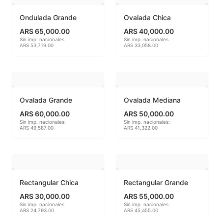
Acuarelas
Ondulada Grande
Ovalada Chica
ARS 65,000.00
ARS 40,000.00
Alambre Kanthal
Sin imp. nacionales:
Sin imp. nacionales:
ARS 53,719.00
ARS 33,058.00
Arcilla Secado al Aire
Auxiliares
Ovalada Grande
Ovalada Mediana
Bizcochos cerámicos
ARS 60,000.00
ARS 50,000.00
Sin imp. nacionales:
Sin imp. nacionales:
Conos pirometricos Orton
ARS 49,587.00
ARS 41,322.00
Contramoldes
Crayones cerámicos
Rectangular Chica
Rectangular Grande
Crisoles refractarios
ARS 30,000.00
ARS 55,000.00
Sin imp. nacionales:
Sin imp. nacionales:
ARS 24,793.00
ARS 45,455.00
Engobes