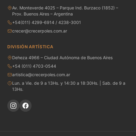
Moldes de yeso
Av. Monteverde 4025 – Parque Ind. Burzaco (1852) –
Prov. Buenos Aires – Argentina
Molinos - Bolas y Revestimientos
+54(011) 4299-6914 / 4238-3001
crecer@crecerpoles.com.ar
Papel engomado para calcos
DIVISIÓN ARTÍSTICA
Pastas cerámicas - Fabricación propia
Deheza 4966 – Ciudad Autónoma de Buenos Aires
Pastas cerámicas - Importadas
+54 (011) 4703-0544
artistica@crecerpoles.com.ar
Patas de gallo
Lun. a Vie. de 9 a 13Hs. y 14:30 a 18:30Hs. | Sab. de 9 a
13Hs.
Piezas de Porcelana
Pigmentos Bajo Cubierta
Pigmentos bajo cubierta preparado
Pigmentos para vidrio - Temp. 520 - 550ªC