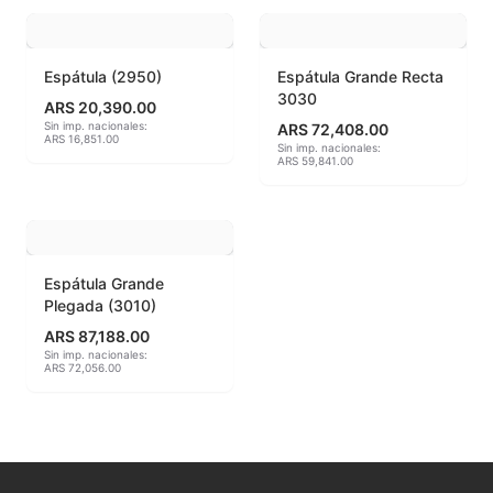
MAYCO BRUSHES
Espátula (2950)
Espátula Grande Recta
MAYCO CLASSIC CRACKLES
3030
ARS 20,390.00
Sin imp. nacionales:
ARS 72,408.00
ARS 16,851.00
MAYCO CLEAR GLAZES
Sin imp. nacionales:
ARS 59,841.00
MAYCO DESIGNER LINER
MAYCO DUNCAN ACCESSORIES
Espátula Grande
MAYCO DUNCAN EZ STROKES
Plegada (3010)
ARS 87,188.00
MAYCO DUNCAN FRENCH DIMENSIONS
Sin imp. nacionales:
ARS 72,056.00
MAYCO E & E CHUNKIES
MAYCO ENGOBE