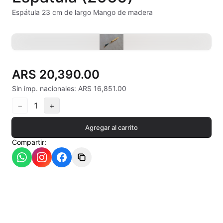
Alambre Kanthal
Espátula 23 cm de largo Mango de madera
Arcilla Secado al Aire
Auxiliares
ARS 20,390.00
Bizcochos cerámicos
Sin imp. nacionales: ARS 16,851.00
Conos pirometricos Orton
−
1
+
Contramoldes
Agregar al carrito
Compartir:
Crayones cerámicos
Crisoles refractarios
Engobes
Esmaltes Artisticos