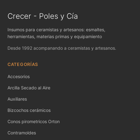
MAYCO FIRED PRODUCTS ACCESSORI
Crecer - Poles y Cía
MAYCO FOUNDATIONS MATTE
MAYCO FOUNDATIONS OPAQUE
Insumos para ceramistas y artesanos: esmaltes,
herramientas, materias primas y equipamiento
MAYCO FOUNDATIONS SHEER
Desde 1992 acompanando a ceramistas y artesanos.
MAYCO FUNDAMENTALS UNDERGLAZES
CATEGORÍAS
MAYCO JUNGLE GEMS
Accesorios
MAYCO MAGIC METALLICS
Arcilla Secado al Aire
Auxiliares
MAYCO NON FIRED COLOR
Bizcochos cerámicos
MAYCO NON FIRED PRODUCT ACCESSO
Conos pirometricos Orton
MAYCO POTTERY CASCADES
Contramoldes