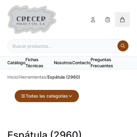
Fichas
Preguntas
Catálogo
Nosotros
Contacto
Técnicas
Frecuentes
Inicio
/
Herramientas
/
Espátula (2960)
Todas las categorías
Accesorios
Acuarelas
Espátula (2960)