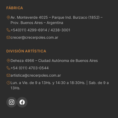
MAYCO RAKU GLAZES
FÁBRICA
MAYCO RAPID ROLL
Av. Monteverde 4025 – Parque Ind. Burzaco (1852) –
Prov. Buenos Aires – Argentina
MAYCO SNOW GEMS
+54(011) 4299-6914 / 4238-3001
crecer@crecerpoles.com.ar
MAYCO SPECIALTY GLAZES
MAYCO SPECKLED STROKE & COAT
DIVISIÓN ARTÍSTICA
Deheza 4966 – Ciudad Autónoma de Buenos Aires
MAYCO STONEWARE GLAZES
+54 (011) 4703-0544
MAYCO STROKE & COAT
artistica@crecerpoles.com.ar
Lun. a Vie. de 9 a 13Hs. y 14:30 a 18:30Hs. | Sab. de 9 a
Metales preciosos y luestres
13Hs.
Minerales
Moldes de yeso