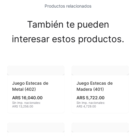
Productos relacionados
Esmaltes Brillantes
Esmaltes fundentes fluxes
También te pueden
Esmaltes Jaspeados
interesar estos productos.
Esmaltes Mates y Satinados
Esmaltes para enlozado de chapa
Esmaltes para gres (1150º - 1200º)
Juego Estecas de
Juego Estecas de
Metal (402)
Madera (401)
Esmaltes para porcelana (1230ºC - 1270ºC)
ARS 16,040.00
ARS 5,722.00
Sin imp. nacionales:
Sin imp. nacionales:
Esmaltes preparados
ARS 13,256.00
ARS 4,729.00
Fritas cerámicas
Granillas (970ºC-1020ºC)