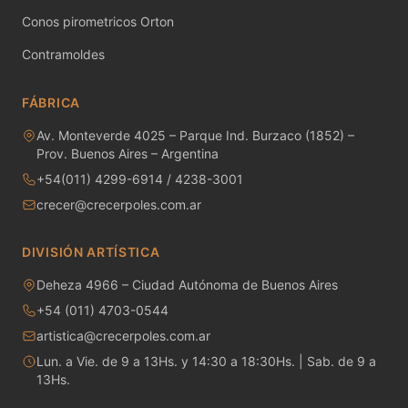
MAYCO RAKU GLAZES
Conos pirometricos Orton
MAYCO RAPID ROLL
Contramoldes
MAYCO SNOW GEMS
FÁBRICA
MAYCO SPECIALTY GLAZES
Av. Monteverde 4025 – Parque Ind. Burzaco (1852) –
Prov. Buenos Aires – Argentina
MAYCO SPECKLED STROKE & COAT
+54(011) 4299-6914 / 4238-3001
crecer@crecerpoles.com.ar
MAYCO STONEWARE GLAZES
DIVISIÓN ARTÍSTICA
MAYCO STROKE & COAT
Deheza 4966 – Ciudad Autónoma de Buenos Aires
Metales preciosos y luestres
+54 (011) 4703-0544
artistica@crecerpoles.com.ar
Minerales
Lun. a Vie. de 9 a 13Hs. y 14:30 a 18:30Hs. | Sab. de 9 a
13Hs.
Moldes de yeso