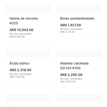
Hereaus (750ºC - 850ºC)
Harina de zirconio
Borax pentahidratado
Herramientas
#325
ARS 1,427.00
Sin imp. nacionales:
Jaspeadores
ARS 10,043.00
ARS 1,179.00
Sin imp. nacionales:
ARS 8,300.00
Kingtsugi
Ladrillos aislantes para horno
Lápices y rotuladores
Ácido bórico
Alúmina calcinada
SO.143 #100
ARS 2,318.00
Libros y Revistas
Sin imp. nacionales:
ARS 2,265.00
ARS 1,916.00
Sin imp. nacionales:
ARS 1,872.00
Maquinarias
Material de laboratorio
Materias primas