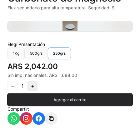
Alambre Kanthal
Flux secundario para alta temperatura. Seguridad: S
Arcilla Secado al Aire
Auxiliares
Elegí
Presentación
Bizcochos cerámicos
1Kg
500grs
250grs
Conos pirometricos Orton
ARS 2,042.00
Sin imp. nacionales: ARS 1,688.00
Contramoldes
−
1
+
Crayones cerámicos
Agregar al carrito
Crisoles refractarios
Compartir:
Engobes
Esmaltes Artisticos