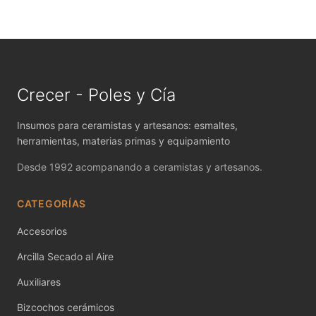
MAYCO FIRED PRODUCTS ACCESSORI
MAYCO FOUNDATIONS MATTE
MAYCO FOUNDATIONS OPAQUE
Crecer - Poles y Cía
MAYCO FOUNDATIONS SHEER
Insumos para ceramistas y artesanos: esmaltes,
MAYCO FUNDAMENTALS UNDERGLAZES
herramientas, materias primas y equipamiento
MAYCO JUNGLE GEMS
Desde 1992 acompanando a ceramistas y artesanos.
MAYCO MAGIC METALLICS
CATEGORÍAS
MAYCO NON FIRED COLOR
Accesorios
Arcilla Secado al Aire
MAYCO NON FIRED PRODUCT ACCESSO
Auxiliares
MAYCO POTTERY CASCADES
Bizcochos cerámicos