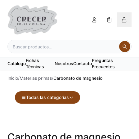
Fichas
Preguntas
Catálogo
Nosotros
Contacto
Técnicas
Frecuentes
Inicio
/
Materias primas
/
Carbonato de magnesio
Todas las categorías
Accesorios
Acuarelas
Carbonato de magnesio