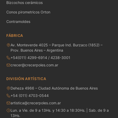
Bizcochos cerámicos
MAYCO RAKU GLAZES
Conos pirometricos Orton
MAYCO RAPID ROLL
Contramoldes
MAYCO SNOW GEMS
FÁBRICA
MAYCO SPECIALTY GLAZES
Av. Monteverde 4025 – Parque Ind. Burzaco (1852) –
Prov. Buenos Aires – Argentina
MAYCO SPECKLED STROKE & COAT
+54(011) 4299-6914 / 4238-3001
MAYCO STONEWARE GLAZES
crecer@crecerpoles.com.ar
MAYCO STROKE & COAT
DIVISIÓN ARTÍSTICA
Metales preciosos y luestres
Deheza 4966 – Ciudad Autónoma de Buenos Aires
+54 (011) 4703-0544
Minerales
artistica@crecerpoles.com.ar
Lun. a Vie. de 9 a 13Hs. y 14:30 a 18:30Hs. | Sab. de 9 a
Moldes de yeso
13Hs.