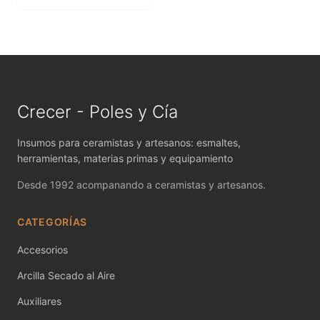
MAYCO FIRED PRODUCTS ACCESSORI
MAYCO FOUNDATIONS MATTE
MAYCO FOUNDATIONS OPAQUE
MAYCO FOUNDATIONS SHEER
Crecer - Poles y Cía
MAYCO FUNDAMENTALS UNDERGLAZES
Insumos para ceramistas y artesanos: esmaltes,
herramientas, materias primas y equipamiento
MAYCO JUNGLE GEMS
Desde 1992 acompanando a ceramistas y artesanos.
MAYCO MAGIC METALLICS
CATEGORÍAS
MAYCO NON FIRED COLOR
Accesorios
MAYCO NON FIRED PRODUCT ACCESSO
Arcilla Secado al Aire
MAYCO POTTERY CASCADES
Auxiliares