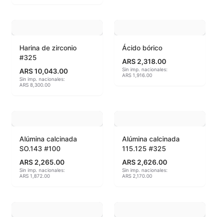
Hereaus (750ºC - 850ºC)
Herramientas
Harina de zirconio
Ácido bórico
#325
Jaspeadores
ARS 2,318.00
Sin imp. nacionales:
ARS 10,043.00
ARS 1,916.00
Sin imp. nacionales:
Kingtsugi
ARS 8,300.00
Ladrillos aislantes para horno
Lápices y rotuladores
Alúmina calcinada
Alúmina calcinada
Libros y Revistas
SO.143 #100
115.125 #325
ARS 2,265.00
ARS 2,626.00
Maquinarias
Sin imp. nacionales:
Sin imp. nacionales:
ARS 1,872.00
ARS 2,170.00
Material de laboratorio
Materias primas