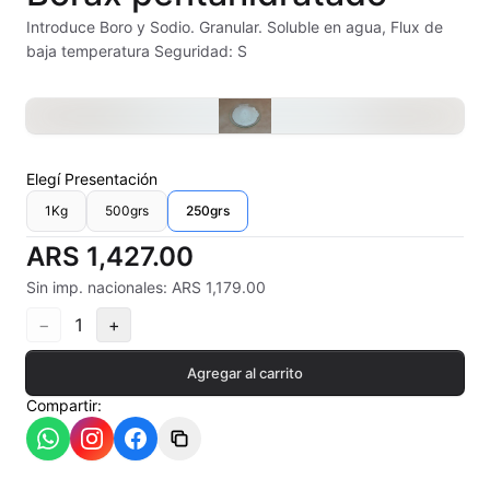
Alambre Kanthal
Introduce Boro y Sodio. Granular. Soluble en agua, Flux de
baja temperatura Seguridad: S
Arcilla Secado al Aire
Auxiliares
Bizcochos cerámicos
Elegí
Presentación
1Kg
500grs
250grs
Conos pirometricos Orton
ARS 1,427.00
Contramoldes
Sin imp. nacionales: ARS 1,179.00
Crayones cerámicos
−
1
+
Crisoles refractarios
Agregar al carrito
Compartir:
Engobes
Esmaltes Artisticos