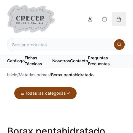
Fichas
Preguntas
Catálogo
Nosotros
Contacto
Técnicas
Frecuentes
Inicio
/
Materias primas
/
Borax pentahidratado
Todas las categorías
Accesorios
Acuarelas
Borax pentahidratado