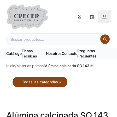
Fichas
Preguntas
Catálogo
Nosotros
Contacto
Técnicas
Frecuentes
Inicio
/
Materias primas
/
Alúmina calcinada SO.143 #100
Todas las categorías
Accesorios
Acuarelas
Alúmina calcinada SO.143