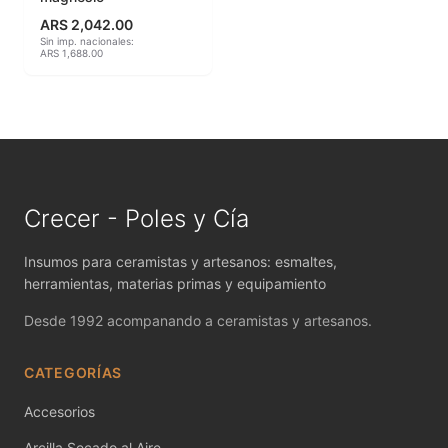
MAYCO FIRED PRODUCTS ACCESSORI
ARS 2,042.00
Sin imp. nacionales:
MAYCO FOUNDATIONS MATTE
ARS 1,688.00
MAYCO FOUNDATIONS OPAQUE
MAYCO FOUNDATIONS SHEER
MAYCO FUNDAMENTALS UNDERGLAZES
Crecer - Poles y Cía
MAYCO JUNGLE GEMS
Insumos para ceramistas y artesanos: esmaltes,
MAYCO MAGIC METALLICS
herramientas, materias primas y equipamiento
Desde 1992 acompanando a ceramistas y artesanos.
MAYCO NON FIRED COLOR
MAYCO NON FIRED PRODUCT ACCESSO
CATEGORÍAS
Accesorios
MAYCO POTTERY CASCADES
Arcilla Secado al Aire