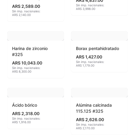
ARS 4,837.00
Sin imp. nacionales:
ARS 2,589.00
ARS 3,998.00
Hereaus (750ºC - 850ºC)
Sin imp. nacionales:
ARS 2,140.00
Herramientas
Jaspeadores
Harina de zirconio
Borax pentahidratado
Kingtsugi
#325
ARS 1,427.00
Sin imp. nacionales:
ARS 10,043.00
Ladrillos aislantes para horno
ARS 1,179.00
Sin imp. nacionales:
ARS 8,300.00
Lápices y rotuladores
Libros y Revistas
Ácido bórico
Alúmina calcinada
Maquinarias
115.125 #325
ARS 2,318.00
Sin imp. nacionales:
ARS 2,626.00
Material de laboratorio
ARS 1,916.00
Sin imp. nacionales:
ARS 2,170.00
Materias primas