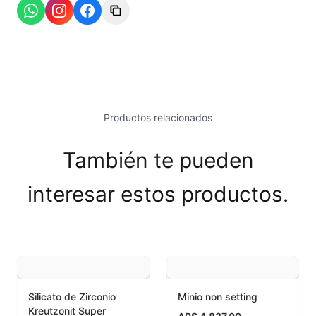
Esmaltes Brillantes
Esmaltes fundentes fluxes
Esmaltes Jaspeados
Esmaltes Mates y Satinados
Productos relacionados
Esmaltes para enlozado de chapa
También te pueden
Esmaltes para gres (1150º - 1200º)
interesar estos productos.
Esmaltes para porcelana (1230ºC - 1270ºC)
Esmaltes preparados
Fritas cerámicas
Silicato de Zirconio
Minio non setting
Granillas (970ºC-1020ºC)
Kreutzonit Super