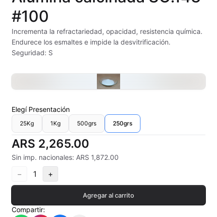
Alambre Kanthal
#100
Arcilla Secado al Aire
Incrementa la refractariedad, opacidad, resistencia química.
Endurece los esmaltes e impide la desvitrificación.
Auxiliares
Seguridad: S
Bizcochos cerámicos
Conos pirometricos Orton
Elegí
Presentación
Contramoldes
25Kg
1Kg
500grs
250grs
Crayones cerámicos
ARS 2,265.00
Sin imp. nacionales: ARS 1,872.00
Crisoles refractarios
−
1
+
Engobes
Agregar al carrito
Esmaltes Artisticos
Compartir: