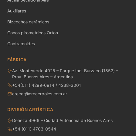
MAYCO RAKU GLAZES
Auxiliares
MAYCO RAPID ROLL
Bizcochos cerámicos
MAYCO SNOW GEMS
Conos pirometricos Orton
Contramoldes
MAYCO SPECIALTY GLAZES
MAYCO SPECKLED STROKE & COAT
FÁBRICA
Av. Monteverde 4025 – Parque Ind. Burzaco (1852) –
MAYCO STONEWARE GLAZES
Prov. Buenos Aires – Argentina
+54(011) 4299-6914 / 4238-3001
MAYCO STROKE & COAT
crecer@crecerpoles.com.ar
Metales preciosos y luestres
DIVISIÓN ARTÍSTICA
Minerales
Deheza 4966 – Ciudad Autónoma de Buenos Aires
Moldes de yeso
+54 (011) 4703-0544