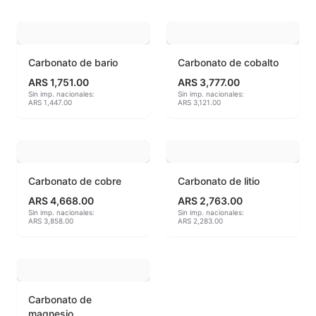
MAYCO BRUSHES
MAYCO CLASSIC CRACKLES
Carbonato de bario
Carbonato de cobalto
ARS 1,751.00
ARS 3,777.00
MAYCO CLEAR GLAZES
Sin imp. nacionales:
Sin imp. nacionales:
ARS 1,447.00
ARS 3,121.00
MAYCO DESIGNER LINER
MAYCO DUNCAN ACCESSORIES
Carbonato de cobre
Carbonato de litio
MAYCO DUNCAN EZ STROKES
ARS 4,668.00
ARS 2,763.00
Sin imp. nacionales:
Sin imp. nacionales:
MAYCO DUNCAN FRENCH DIMENSIONS
ARS 3,858.00
ARS 2,283.00
MAYCO E & E CHUNKIES
MAYCO ENGOBE
Carbonato de
magnesio