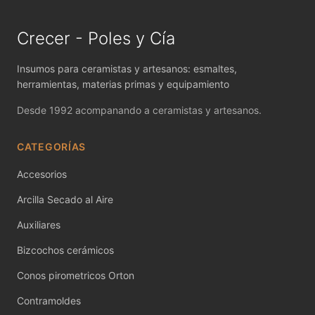
MAYCO FIRED PRODUCTS ACCESSORI
Crecer - Poles y Cía
MAYCO FOUNDATIONS MATTE
MAYCO FOUNDATIONS OPAQUE
Insumos para ceramistas y artesanos: esmaltes,
herramientas, materias primas y equipamiento
MAYCO FOUNDATIONS SHEER
Desde 1992 acompanando a ceramistas y artesanos.
MAYCO FUNDAMENTALS UNDERGLAZES
CATEGORÍAS
MAYCO JUNGLE GEMS
Accesorios
MAYCO MAGIC METALLICS
Arcilla Secado al Aire
Auxiliares
MAYCO NON FIRED COLOR
Bizcochos cerámicos
MAYCO NON FIRED PRODUCT ACCESSO
Conos pirometricos Orton
MAYCO POTTERY CASCADES
Contramoldes