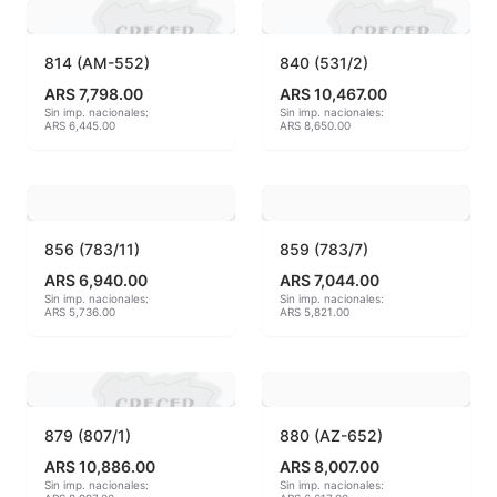
Hereaus (750ºC - 850ºC)
814 (AM-552)
840 (531/2)
Herramientas
ARS 7,798.00
ARS 10,467.00
Sin imp. nacionales:
Sin imp. nacionales:
ARS 6,445.00
ARS 8,650.00
Jaspeadores
Kingtsugi
Ladrillos aislantes para horno
856 (783/11)
859 (783/7)
ARS 6,940.00
ARS 7,044.00
Lápices y rotuladores
Sin imp. nacionales:
Sin imp. nacionales:
ARS 5,736.00
ARS 5,821.00
Libros y Revistas
Maquinarias
879 (807/1)
880 (AZ-652)
Material de laboratorio
ARS 10,886.00
ARS 8,007.00
Sin imp. nacionales:
Sin imp. nacionales:
Materias primas