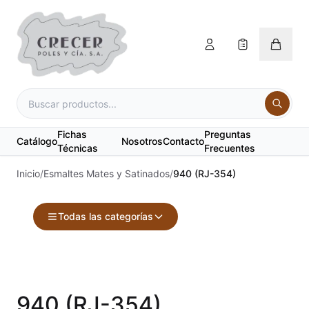
Fichas
Preguntas
Catálogo
Nosotros
Contacto
Técnicas
Frecuentes
Inicio
/
Esmaltes Mates y Satinados
/
940 (RJ-354)
Todas las categorías
Accesorios
Acuarelas
940 (RJ-354)