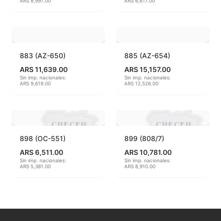
ARS 8,997.00
ARS 6,617.00
MAYCO BRUSHES
MAYCO CLASSIC CRACKLES
883 (AZ-650)
885 (AZ-654)
MAYCO CLEAR GLAZES
ARS 11,639.00
ARS 15,157.00
Sin imp. nacionales:
Sin imp. nacionales:
ARS 9,619.00
ARS 12,526.00
MAYCO DESIGNER LINER
MAYCO DUNCAN ACCESSORIES
MAYCO DUNCAN EZ STROKES
898 (OC-551)
899 (808/7)
ARS 6,511.00
ARS 10,781.00
MAYCO DUNCAN FRENCH DIMENSIONS
Sin imp. nacionales:
Sin imp. nacionales:
ARS 5,381.00
ARS 8,910.00
MAYCO E & E CHUNKIES
MAYCO ENGOBE