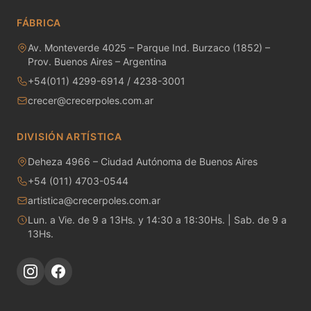
MAYCO RAKU GLAZES
FÁBRICA
MAYCO RAPID ROLL
Av. Monteverde 4025 – Parque Ind. Burzaco (1852) –
Prov. Buenos Aires – Argentina
MAYCO SNOW GEMS
+54(011) 4299-6914 / 4238-3001
crecer@crecerpoles.com.ar
MAYCO SPECIALTY GLAZES
MAYCO SPECKLED STROKE & COAT
DIVISIÓN ARTÍSTICA
Deheza 4966 – Ciudad Autónoma de Buenos Aires
MAYCO STONEWARE GLAZES
+54 (011) 4703-0544
MAYCO STROKE & COAT
artistica@crecerpoles.com.ar
Lun. a Vie. de 9 a 13Hs. y 14:30 a 18:30Hs. | Sab. de 9 a
Metales preciosos y luestres
13Hs.
Minerales
Moldes de yeso