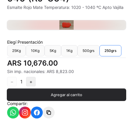
Alambre Kanthal
Esmalte Rojo Mate Temperatura: 1020 - 1040 ºC Apto Vajilla
Arcilla Secado al Aire
Auxiliares
Elegí
Presentación
Bizcochos cerámicos
25Kg
10Kg
5Kg
1Kg
500grs
250grs
Conos pirometricos Orton
ARS 10,676.00
Sin imp. nacionales: ARS 8,823.00
Contramoldes
−
1
+
Crayones cerámicos
Agregar al carrito
Crisoles refractarios
Compartir:
Engobes
Esmaltes Artisticos