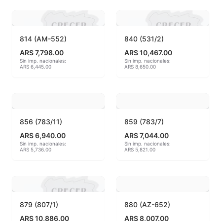
Hereaus (750ºC - 850ºC)
Herramientas
814 (AM-552)
840 (531/2)
ARS 7,798.00
ARS 10,467.00
Jaspeadores
Sin imp. nacionales:
Sin imp. nacionales:
ARS 6,445.00
ARS 8,650.00
Kingtsugi
Ladrillos aislantes para horno
856 (783/11)
859 (783/7)
Lápices y rotuladores
ARS 6,940.00
ARS 7,044.00
Sin imp. nacionales:
Sin imp. nacionales:
ARS 5,736.00
ARS 5,821.00
Libros y Revistas
Maquinarias
Material de laboratorio
879 (807/1)
880 (AZ-652)
ARS 10,886.00
ARS 8,007.00
Materias primas