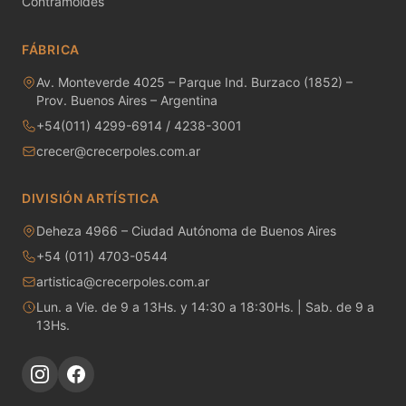
Contramoldes
MAYCO RAKU GLAZES
FÁBRICA
MAYCO RAPID ROLL
Av. Monteverde 4025 – Parque Ind. Burzaco (1852) –
MAYCO SNOW GEMS
Prov. Buenos Aires – Argentina
+54(011) 4299-6914 / 4238-3001
MAYCO SPECIALTY GLAZES
crecer@crecerpoles.com.ar
MAYCO SPECKLED STROKE & COAT
DIVISIÓN ARTÍSTICA
MAYCO STONEWARE GLAZES
Deheza 4966 – Ciudad Autónoma de Buenos Aires
+54 (011) 4703-0544
MAYCO STROKE & COAT
artistica@crecerpoles.com.ar
Metales preciosos y luestres
Lun. a Vie. de 9 a 13Hs. y 14:30 a 18:30Hs. | Sab. de 9 a
13Hs.
Minerales
Moldes de yeso