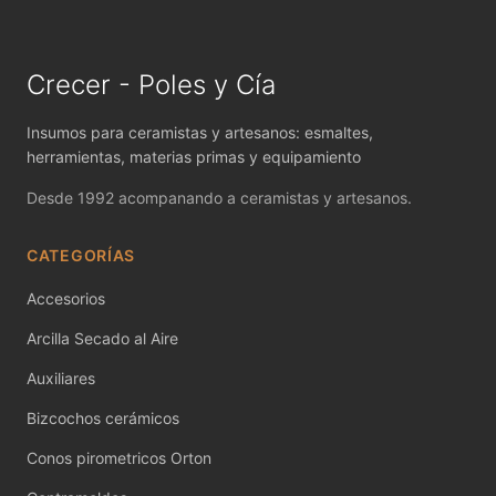
MAYCO FIRED PRODUCTS ACCESSORI
MAYCO FOUNDATIONS MATTE
Crecer - Poles y Cía
MAYCO FOUNDATIONS OPAQUE
Insumos para ceramistas y artesanos: esmaltes,
MAYCO FOUNDATIONS SHEER
herramientas, materias primas y equipamiento
Desde 1992 acompanando a ceramistas y artesanos.
MAYCO FUNDAMENTALS UNDERGLAZES
CATEGORÍAS
MAYCO JUNGLE GEMS
Accesorios
MAYCO MAGIC METALLICS
Arcilla Secado al Aire
MAYCO NON FIRED COLOR
Auxiliares
MAYCO NON FIRED PRODUCT ACCESSO
Bizcochos cerámicos
MAYCO POTTERY CASCADES
Conos pirometricos Orton