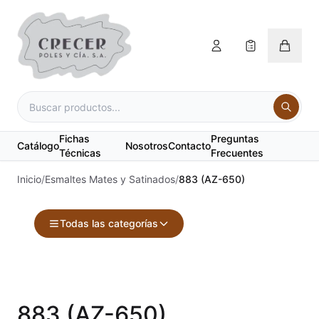
Fichas
Preguntas
Catálogo
Nosotros
Contacto
Técnicas
Frecuentes
Inicio
/
Esmaltes Mates y Satinados
/
883 (AZ-650)
Todas las categorías
Accesorios
Acuarelas
883 (AZ-650)