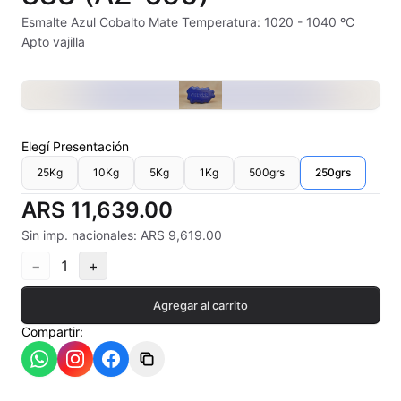
Alambre Kanthal
Esmalte Azul Cobalto Mate Temperatura: 1020 - 1040 ºC
Apto vajilla
Arcilla Secado al Aire
Auxiliares
Bizcochos cerámicos
Elegí
Presentación
25Kg
10Kg
5Kg
1Kg
500grs
250grs
Conos pirometricos Orton
ARS 11,639.00
Contramoldes
Sin imp. nacionales: ARS 9,619.00
Crayones cerámicos
−
1
+
Crisoles refractarios
Agregar al carrito
Compartir:
Engobes
Esmaltes Artisticos