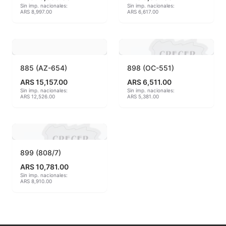
Sin imp. nacionales:
Sin imp. nacionales:
ARS 8,997.00
ARS 6,617.00
MAYCO BRUSHES
MAYCO CLASSIC CRACKLES
MAYCO CLEAR GLAZES
885 (AZ-654)
898 (OC-551)
ARS 15,157.00
ARS 6,511.00
MAYCO DESIGNER LINER
Sin imp. nacionales:
Sin imp. nacionales:
ARS 12,526.00
ARS 5,381.00
MAYCO DUNCAN ACCESSORIES
MAYCO DUNCAN EZ STROKES
899 (808/7)
MAYCO DUNCAN FRENCH DIMENSIONS
ARS 10,781.00
Sin imp. nacionales:
MAYCO E & E CHUNKIES
ARS 8,910.00
MAYCO ENGOBE