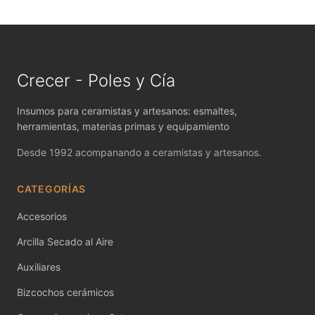
MAYCO FIRED PRODUCTS ACCESSORI
MAYCO FOUNDATIONS MATTE
MAYCO FOUNDATIONS OPAQUE
Crecer - Poles y Cía
MAYCO FOUNDATIONS SHEER
Insumos para ceramistas y artesanos: esmaltes,
herramientas, materias primas y equipamiento
MAYCO FUNDAMENTALS UNDERGLAZES
Desde 1992 acompanando a ceramistas y artesanos.
MAYCO JUNGLE GEMS
CATEGORÍAS
MAYCO MAGIC METALLICS
Accesorios
MAYCO NON FIRED COLOR
Arcilla Secado al Aire
MAYCO NON FIRED PRODUCT ACCESSO
Auxiliares
MAYCO POTTERY CASCADES
Bizcochos cerámicos