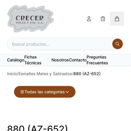
Fichas
Preguntas
Catálogo
Nosotros
Contacto
Técnicas
Frecuentes
Inicio
/
Esmaltes Mates y Satinados
/
880 (AZ-652)
Todas las categorías
Accesorios
Acuarelas
880 (AZ-652)