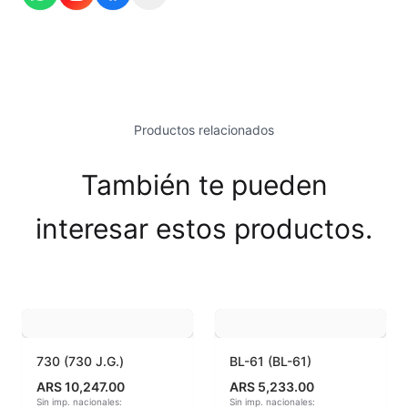
Esmaltes Brillantes
Esmaltes fundentes fluxes
Esmaltes Jaspeados
Productos relacionados
Esmaltes Mates y Satinados
También te pueden
Esmaltes para enlozado de chapa
interesar estos productos.
Esmaltes para gres (1150º - 1200º)
Esmaltes para porcelana (1230ºC - 1270ºC)
Esmaltes preparados
Fritas cerámicas
730 (730 J.G.)
BL-61 (BL-61)
ARS 10,247.00
ARS 5,233.00
Granillas (970ºC-1020ºC)
Sin imp. nacionales:
Sin imp. nacionales: