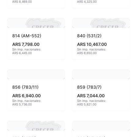
ARS 8,469.00
ARS 4,325.00
Hereaus (750ºC - 850ºC)
Herramientas
814 (AM-552)
840 (531/2)
Jaspeadores
ARS 7,798.00
ARS 10,467.00
Sin imp. nacionales:
Sin imp. nacionales:
Kingtsugi
ARS 6,445.00
ARS 8,650.00
Ladrillos aislantes para horno
Lápices y rotuladores
856 (783/11)
859 (783/7)
Libros y Revistas
ARS 6,940.00
ARS 7,044.00
Sin imp. nacionales:
Sin imp. nacionales:
ARS 5,736.00
ARS 5,821.00
Maquinarias
Material de laboratorio
Materias primas