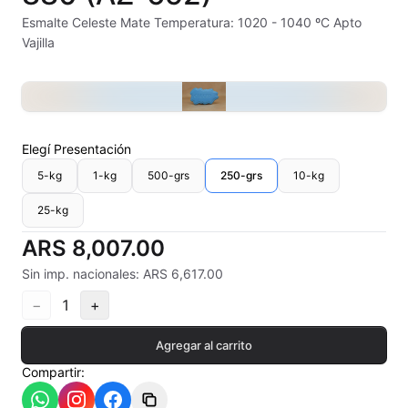
Alambre Kanthal
Esmalte Celeste Mate Temperatura: 1020 - 1040 ºC Apto
Vajilla
Arcilla Secado al Aire
Auxiliares
Bizcochos cerámicos
Elegí
Presentación
5-kg
1-kg
500-grs
250-grs
10-kg
Conos pirometricos Orton
25-kg
Contramoldes
ARS 8,007.00
Crayones cerámicos
Sin imp. nacionales: ARS 6,617.00
−
1
+
Crisoles refractarios
Agregar al carrito
Engobes
Compartir:
Esmaltes Artisticos