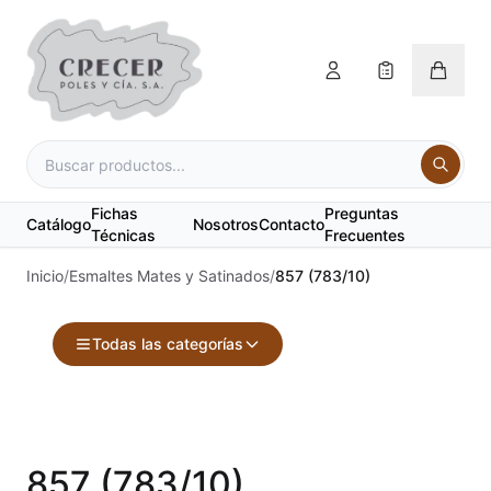
Fichas
Preguntas
Catálogo
Nosotros
Contacto
Técnicas
Frecuentes
Inicio
/
Esmaltes Mates y Satinados
/
857 (783/10)
Todas las categorías
Accesorios
Acuarelas
857 (783/10)