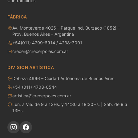
Contramoldes
MAYCO RAKU GLAZES
FÁBRICA
MAYCO RAPID ROLL
Av. Monteverde 4025 – Parque Ind. Burzaco (1852) –
MAYCO SNOW GEMS
Prov. Buenos Aires – Argentina
+54(011) 4299-6914 / 4238-3001
MAYCO SPECIALTY GLAZES
crecer@crecerpoles.com.ar
MAYCO SPECKLED STROKE & COAT
DIVISIÓN ARTÍSTICA
MAYCO STONEWARE GLAZES
Deheza 4966 – Ciudad Autónoma de Buenos Aires
+54 (011) 4703-0544
MAYCO STROKE & COAT
artistica@crecerpoles.com.ar
Metales preciosos y luestres
Lun. a Vie. de 9 a 13Hs. y 14:30 a 18:30Hs. | Sab. de 9 a
13Hs.
Minerales
Moldes de yeso