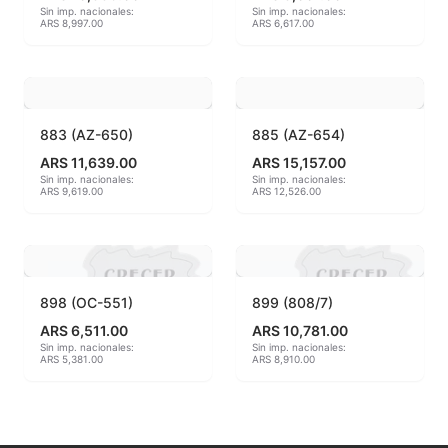
Sin imp. nacionales:
Sin imp. nacionales:
ARS 8,997.00
ARS 6,617.00
MAYCO BRUSHES
MAYCO CLASSIC CRACKLES
MAYCO CLEAR GLAZES
883 (AZ-650)
885 (AZ-654)
ARS 11,639.00
ARS 15,157.00
MAYCO DESIGNER LINER
Sin imp. nacionales:
Sin imp. nacionales:
ARS 9,619.00
ARS 12,526.00
MAYCO DUNCAN ACCESSORIES
MAYCO DUNCAN EZ STROKES
898 (OC-551)
899 (808/7)
MAYCO DUNCAN FRENCH DIMENSIONS
ARS 6,511.00
ARS 10,781.00
Sin imp. nacionales:
Sin imp. nacionales:
MAYCO E & E CHUNKIES
ARS 5,381.00
ARS 8,910.00
MAYCO ENGOBE