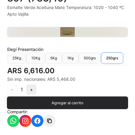
Alambre Kanthal
Esmalte Verde Aceituna Mate Temperatura: 1020 - 1040 ºC
Apto Vajilla
Arcilla Secado al Aire
Auxiliares
Bizcochos cerámicos
Elegí
Presentación
25Kg
10Kg
5Kg
1Kg
500grs
250grs
Conos pirometricos Orton
ARS 6,616.00
Contramoldes
Sin imp. nacionales: ARS 5,468.00
Crayones cerámicos
−
1
+
Crisoles refractarios
Agregar al carrito
Compartir:
Engobes
Esmaltes Artisticos