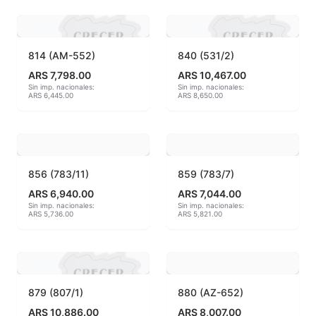
Hereaus (750ºC - 850ºC)
Herramientas
814 (AM-552)
840 (531/2)
ARS 7,798.00
ARS 10,467.00
Jaspeadores
Sin imp. nacionales:
Sin imp. nacionales:
ARS 6,445.00
ARS 8,650.00
Kingtsugi
Ladrillos aislantes para horno
856 (783/11)
859 (783/7)
Lápices y rotuladores
ARS 6,940.00
ARS 7,044.00
Sin imp. nacionales:
Sin imp. nacionales:
ARS 5,736.00
ARS 5,821.00
Libros y Revistas
Maquinarias
Material de laboratorio
879 (807/1)
880 (AZ-652)
ARS 10,886.00
ARS 8,007.00
Materias primas