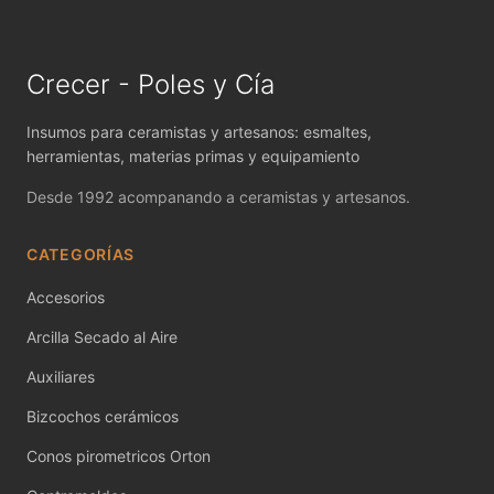
MAYCO FIRED PRODUCTS ACCESSORI
MAYCO FOUNDATIONS MATTE
Crecer - Poles y Cía
MAYCO FOUNDATIONS OPAQUE
Insumos para ceramistas y artesanos: esmaltes,
MAYCO FOUNDATIONS SHEER
herramientas, materias primas y equipamiento
Desde 1992 acompanando a ceramistas y artesanos.
MAYCO FUNDAMENTALS UNDERGLAZES
CATEGORÍAS
MAYCO JUNGLE GEMS
Accesorios
MAYCO MAGIC METALLICS
Arcilla Secado al Aire
MAYCO NON FIRED COLOR
Auxiliares
MAYCO NON FIRED PRODUCT ACCESSO
Bizcochos cerámicos
MAYCO POTTERY CASCADES
Conos pirometricos Orton