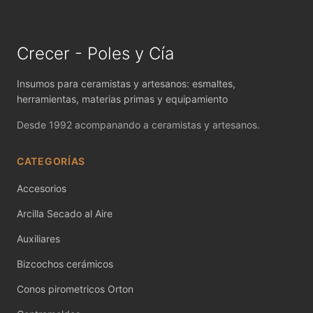
MAYCO FIRED PRODUCTS ACCESSORI
MAYCO FOUNDATIONS MATTE
Crecer - Poles y Cía
MAYCO FOUNDATIONS OPAQUE
Insumos para ceramistas y artesanos: esmaltes,
MAYCO FOUNDATIONS SHEER
herramientas, materias primas y equipamiento
Desde 1992 acompanando a ceramistas y artesanos.
MAYCO FUNDAMENTALS UNDERGLAZES
CATEGORÍAS
MAYCO JUNGLE GEMS
Accesorios
MAYCO MAGIC METALLICS
Arcilla Secado al Aire
MAYCO NON FIRED COLOR
Auxiliares
MAYCO NON FIRED PRODUCT ACCESSO
Bizcochos cerámicos
MAYCO POTTERY CASCADES
Conos pirometricos Orton