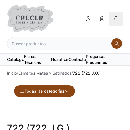
Fichas
Preguntas
Catálogo
Nosotros
Contacto
Técnicas
Frecuentes
Inicio
/
Esmaltes Mates y Satinados
/
722 (722 J.G.)
Todas las categorías
Accesorios
Acuarelas
722 (722 J.G.)