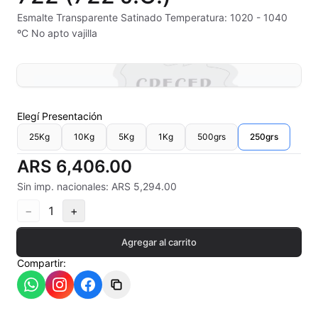
Alambre Kanthal
Esmalte Transparente Satinado Temperatura: 1020 - 1040
ºC No apto vajilla
Arcilla Secado al Aire
Auxiliares
Bizcochos cerámicos
Elegí
Presentación
25Kg
10Kg
5Kg
1Kg
500grs
250grs
Conos pirometricos Orton
ARS 6,406.00
Contramoldes
Sin imp. nacionales: ARS 5,294.00
Crayones cerámicos
−
1
+
Crisoles refractarios
Agregar al carrito
Compartir:
Engobes
Esmaltes Artisticos