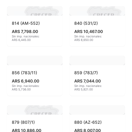
Hereaus (750ºC - 850ºC)
Herramientas
814 (AM-552)
840 (531/2)
ARS 7,798.00
ARS 10,467.00
Jaspeadores
Sin imp. nacionales:
Sin imp. nacionales:
ARS 6,445.00
ARS 8,650.00
Kingtsugi
Ladrillos aislantes para horno
856 (783/11)
859 (783/7)
Lápices y rotuladores
ARS 6,940.00
ARS 7,044.00
Sin imp. nacionales:
Sin imp. nacionales:
ARS 5,736.00
ARS 5,821.00
Libros y Revistas
Maquinarias
Material de laboratorio
879 (807/1)
880 (AZ-652)
ARS 10,886.00
ARS 8,007.00
Materias primas