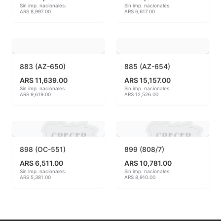
Sin imp. nacionales:
Sin imp. nacionales:
ARS 8,997.00
ARS 6,617.00
MAYCO BRUSHES
MAYCO CLASSIC CRACKLES
MAYCO CLEAR GLAZES
883 (AZ-650)
885 (AZ-654)
ARS 11,639.00
ARS 15,157.00
MAYCO DESIGNER LINER
Sin imp. nacionales:
Sin imp. nacionales:
ARS 9,619.00
ARS 12,526.00
MAYCO DUNCAN ACCESSORIES
MAYCO DUNCAN EZ STROKES
898 (OC-551)
899 (808/7)
MAYCO DUNCAN FRENCH DIMENSIONS
ARS 6,511.00
ARS 10,781.00
Sin imp. nacionales:
Sin imp. nacionales:
MAYCO E & E CHUNKIES
ARS 5,381.00
ARS 8,910.00
MAYCO ENGOBE