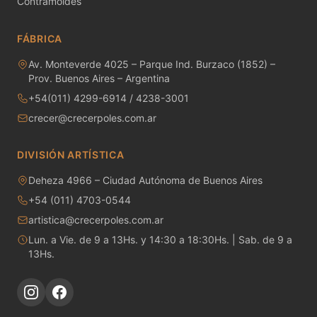
Contramoldes
MAYCO RAKU GLAZES
FÁBRICA
MAYCO RAPID ROLL
Av. Monteverde 4025 – Parque Ind. Burzaco (1852) –
MAYCO SNOW GEMS
Prov. Buenos Aires – Argentina
+54(011) 4299-6914 / 4238-3001
MAYCO SPECIALTY GLAZES
crecer@crecerpoles.com.ar
MAYCO SPECKLED STROKE & COAT
DIVISIÓN ARTÍSTICA
MAYCO STONEWARE GLAZES
Deheza 4966 – Ciudad Autónoma de Buenos Aires
+54 (011) 4703-0544
MAYCO STROKE & COAT
artistica@crecerpoles.com.ar
Metales preciosos y luestres
Lun. a Vie. de 9 a 13Hs. y 14:30 a 18:30Hs. | Sab. de 9 a
13Hs.
Minerales
Moldes de yeso