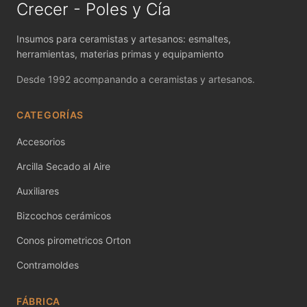
MAYCO FIRED PRODUCTS ACCESSORI
Crecer - Poles y Cía
MAYCO FOUNDATIONS MATTE
Insumos para ceramistas y artesanos: esmaltes,
herramientas, materias primas y equipamiento
MAYCO FOUNDATIONS OPAQUE
Desde 1992 acompanando a ceramistas y artesanos.
MAYCO FOUNDATIONS SHEER
CATEGORÍAS
MAYCO FUNDAMENTALS UNDERGLAZES
Accesorios
MAYCO JUNGLE GEMS
Arcilla Secado al Aire
MAYCO MAGIC METALLICS
Auxiliares
Bizcochos cerámicos
MAYCO NON FIRED COLOR
Conos pirometricos Orton
MAYCO NON FIRED PRODUCT ACCESSO
Contramoldes
MAYCO POTTERY CASCADES
FÁBRICA