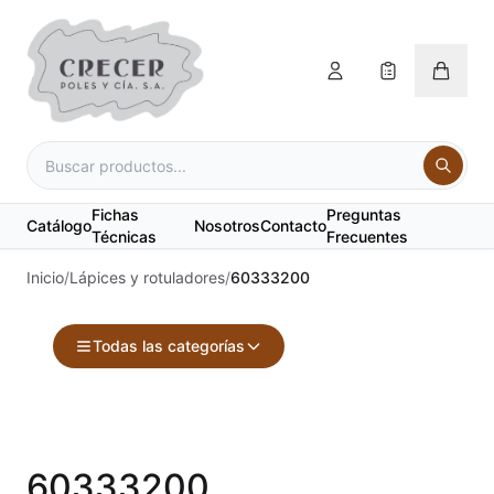
Fichas
Preguntas
Catálogo
Nosotros
Contacto
Técnicas
Frecuentes
Inicio
/
Lápices y rotuladores
/
60333200
Todas las categorías
Accesorios
Acuarelas
60333200