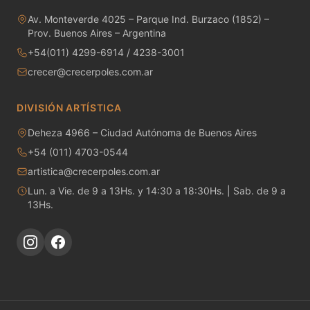
MAYCO RAKU GLAZES
Av. Monteverde 4025 – Parque Ind. Burzaco (1852) –
Prov. Buenos Aires – Argentina
MAYCO RAPID ROLL
+54(011) 4299-6914 / 4238-3001
MAYCO SNOW GEMS
crecer@crecerpoles.com.ar
MAYCO SPECIALTY GLAZES
DIVISIÓN ARTÍSTICA
Deheza 4966 – Ciudad Autónoma de Buenos Aires
MAYCO SPECKLED STROKE & COAT
+54 (011) 4703-0544
MAYCO STONEWARE GLAZES
artistica@crecerpoles.com.ar
Lun. a Vie. de 9 a 13Hs. y 14:30 a 18:30Hs. | Sab. de 9 a
MAYCO STROKE & COAT
13Hs.
Metales preciosos y luestres
Minerales
Moldes de yeso