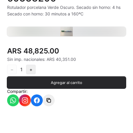
Alambre Kanthal
Rotulador porcelana Verde Oscuro. Secado sin horno: 4 hs
Secado con horno: 30 minutos a 160ºC
Arcilla Secado al Aire
Auxiliares
Bizcochos cerámicos
ARS 48,825.00
Conos pirometricos Orton
Sin imp. nacionales: ARS 40,351.00
−
1
+
Contramoldes
Agregar al carrito
Crayones cerámicos
Compartir:
Crisoles refractarios
Engobes
Esmaltes Artisticos