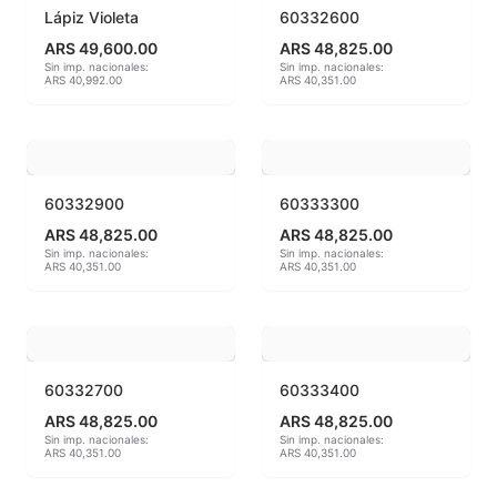
Lápiz Violeta
60332600
Hereaus (750ºC - 850ºC)
ARS 49,600.00
ARS 48,825.00
Sin imp. nacionales:
Sin imp. nacionales:
ARS 40,992.00
ARS 40,351.00
Herramientas
Jaspeadores
Kingtsugi
60332900
60333300
ARS 48,825.00
ARS 48,825.00
Ladrillos aislantes para horno
Sin imp. nacionales:
Sin imp. nacionales:
ARS 40,351.00
ARS 40,351.00
Lápices y rotuladores
Libros y Revistas
60332700
60333400
Maquinarias
ARS 48,825.00
ARS 48,825.00
Material de laboratorio
Sin imp. nacionales:
Sin imp. nacionales:
ARS 40,351.00
ARS 40,351.00
Materias primas