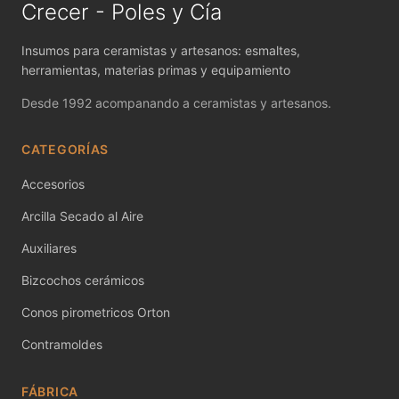
MAYCO FIRED PRODUCTS ACCESSORI
Crecer - Poles y Cía
MAYCO FOUNDATIONS MATTE
Insumos para ceramistas y artesanos: esmaltes,
herramientas, materias primas y equipamiento
MAYCO FOUNDATIONS OPAQUE
Desde 1992 acompanando a ceramistas y artesanos.
MAYCO FOUNDATIONS SHEER
CATEGORÍAS
MAYCO FUNDAMENTALS UNDERGLAZES
Accesorios
MAYCO JUNGLE GEMS
Arcilla Secado al Aire
MAYCO MAGIC METALLICS
Auxiliares
Bizcochos cerámicos
MAYCO NON FIRED COLOR
Conos pirometricos Orton
MAYCO NON FIRED PRODUCT ACCESSO
Contramoldes
MAYCO POTTERY CASCADES
FÁBRICA