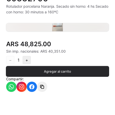
Alambre Kanthal
Rotulador porcelana Naranja. Secado sin horno: 4 hs Secado
con horno: 30 minutos a 160ºC
Arcilla Secado al Aire
Auxiliares
Bizcochos cerámicos
ARS 48,825.00
Conos pirometricos Orton
Sin imp. nacionales: ARS 40,351.00
−
1
+
Contramoldes
Agregar al carrito
Crayones cerámicos
Compartir:
Crisoles refractarios
Engobes
Esmaltes Artisticos