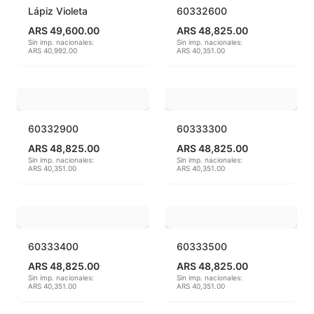
Lápiz Violeta
60332600
Hereaus (750ºC - 850ºC)
ARS 49,600.00
ARS 48,825.00
Sin imp. nacionales:
Sin imp. nacionales:
ARS 40,992.00
ARS 40,351.00
Herramientas
Jaspeadores
Kingtsugi
60332900
60333300
ARS 48,825.00
ARS 48,825.00
Ladrillos aislantes para horno
Sin imp. nacionales:
Sin imp. nacionales:
ARS 40,351.00
ARS 40,351.00
Lápices y rotuladores
Libros y Revistas
60333400
60333500
Maquinarias
ARS 48,825.00
ARS 48,825.00
Material de laboratorio
Sin imp. nacionales:
Sin imp. nacionales:
ARS 40,351.00
ARS 40,351.00
Materias primas