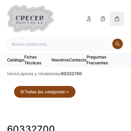
Fichas
Preguntas
Catálogo
Nosotros
Contacto
Técnicas
Frecuentes
Inicio
/
Lápices y rotuladores
/
60332700
Todas las categorías
Accesorios
Acuarelas
60332700