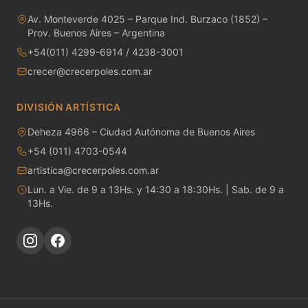
MAYCO RAKU GLAZES
Av. Monteverde 4025 – Parque Ind. Burzaco (1852) –
Prov. Buenos Aires – Argentina
MAYCO RAPID ROLL
+54(011) 4299-6914 / 4238-3001
MAYCO SNOW GEMS
crecer@crecerpoles.com.ar
MAYCO SPECIALTY GLAZES
DIVISIÓN ARTÍSTICA
Deheza 4966 – Ciudad Autónoma de Buenos Aires
MAYCO SPECKLED STROKE & COAT
+54 (011) 4703-0544
MAYCO STONEWARE GLAZES
artistica@crecerpoles.com.ar
Lun. a Vie. de 9 a 13Hs. y 14:30 a 18:30Hs. | Sab. de 9 a
MAYCO STROKE & COAT
13Hs.
Metales preciosos y luestres
Minerales
Moldes de yeso