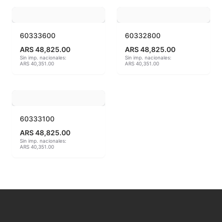
MAYCO BRUSHES
60333600
60332800
MAYCO CLASSIC CRACKLES
ARS 48,825.00
ARS 48,825.00
Sin imp. nacionales:
Sin imp. nacionales:
ARS 40,351.00
ARS 40,351.00
MAYCO CLEAR GLAZES
MAYCO DESIGNER LINER
MAYCO DUNCAN ACCESSORIES
60333100
ARS 48,825.00
MAYCO DUNCAN EZ STROKES
Sin imp. nacionales:
ARS 40,351.00
MAYCO DUNCAN FRENCH DIMENSIONS
MAYCO E & E CHUNKIES
MAYCO ENGOBE