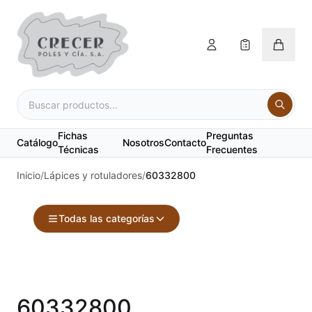
Fichas
Preguntas
Catálogo
Nosotros
Contacto
Técnicas
Frecuentes
Inicio
/
Lápices y rotuladores
/
60332800
Todas las categorías
Accesorios
Acuarelas
60332800