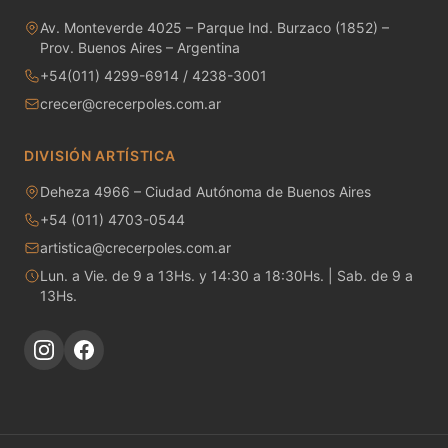
MAYCO RAKU GLAZES
Av. Monteverde 4025 – Parque Ind. Burzaco (1852) –
Prov. Buenos Aires – Argentina
MAYCO RAPID ROLL
+54(011) 4299-6914 / 4238-3001
MAYCO SNOW GEMS
crecer@crecerpoles.com.ar
MAYCO SPECIALTY GLAZES
DIVISIÓN ARTÍSTICA
Deheza 4966 – Ciudad Autónoma de Buenos Aires
MAYCO SPECKLED STROKE & COAT
+54 (011) 4703-0544
MAYCO STONEWARE GLAZES
artistica@crecerpoles.com.ar
Lun. a Vie. de 9 a 13Hs. y 14:30 a 18:30Hs. | Sab. de 9 a
MAYCO STROKE & COAT
13Hs.
Metales preciosos y luestres
Minerales
Moldes de yeso