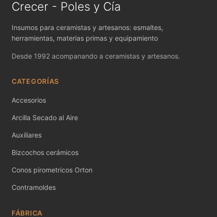
MAYCO FIRED PRODUCTS ACCESSORI
Crecer - Poles y Cía
MAYCO FOUNDATIONS MATTE
Insumos para ceramistas y artesanos: esmaltes,
herramientas, materias primas y equipamiento
MAYCO FOUNDATIONS OPAQUE
Desde 1992 acompanando a ceramistas y artesanos.
MAYCO FOUNDATIONS SHEER
CATEGORÍAS
MAYCO FUNDAMENTALS UNDERGLAZES
Accesorios
MAYCO JUNGLE GEMS
Arcilla Secado al Aire
MAYCO MAGIC METALLICS
Auxiliares
Bizcochos cerámicos
MAYCO NON FIRED COLOR
Conos pirometricos Orton
MAYCO NON FIRED PRODUCT ACCESSO
Contramoldes
MAYCO POTTERY CASCADES
FÁBRICA