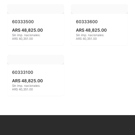
MAYCO BRUSHES
60333500
60333600
MAYCO CLASSIC CRACKLES
ARS 48,825.00
ARS 48,825.00
Sin imp. nacionales:
Sin imp. nacionales:
ARS 40,351.00
ARS 40,351.00
MAYCO CLEAR GLAZES
MAYCO DESIGNER LINER
MAYCO DUNCAN ACCESSORIES
60333100
ARS 48,825.00
MAYCO DUNCAN EZ STROKES
Sin imp. nacionales:
ARS 40,351.00
MAYCO DUNCAN FRENCH DIMENSIONS
MAYCO E & E CHUNKIES
MAYCO ENGOBE