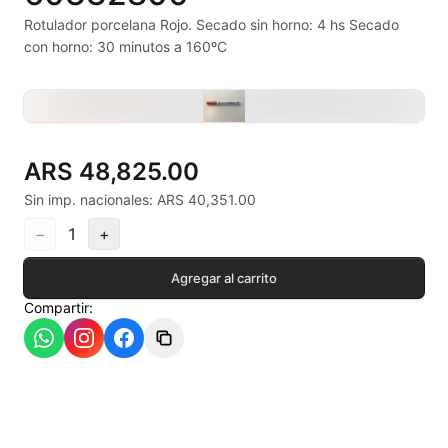
Alambre Kanthal
Rotulador porcelana Rojo. Secado sin horno: 4 hs Secado
con horno: 30 minutos a 160ºC
Arcilla Secado al Aire
Auxiliares
Bizcochos cerámicos
ARS 48,825.00
Conos pirometricos Orton
Sin imp. nacionales: ARS 40,351.00
−
1
+
Contramoldes
Agregar al carrito
Crayones cerámicos
Compartir:
Crisoles refractarios
Engobes
Esmaltes Artisticos