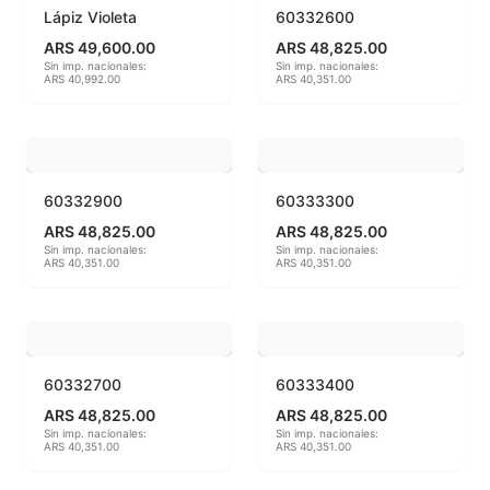
Lápiz Violeta
60332600
Hereaus (750ºC - 850ºC)
ARS 49,600.00
ARS 48,825.00
Sin imp. nacionales:
Sin imp. nacionales:
ARS 40,992.00
ARS 40,351.00
Herramientas
Jaspeadores
Kingtsugi
60332900
60333300
ARS 48,825.00
ARS 48,825.00
Ladrillos aislantes para horno
Sin imp. nacionales:
Sin imp. nacionales:
ARS 40,351.00
ARS 40,351.00
Lápices y rotuladores
Libros y Revistas
60332700
60333400
Maquinarias
ARS 48,825.00
ARS 48,825.00
Material de laboratorio
Sin imp. nacionales:
Sin imp. nacionales:
ARS 40,351.00
ARS 40,351.00
Materias primas