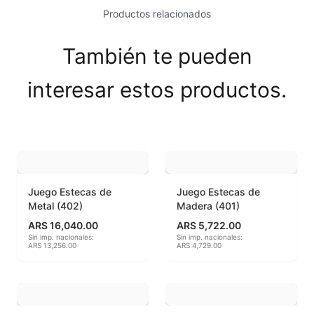
Productos relacionados
Esmaltes Brillantes
Esmaltes fundentes fluxes
También te pueden
Esmaltes Jaspeados
interesar estos productos.
Esmaltes Mates y Satinados
Esmaltes para enlozado de chapa
Esmaltes para gres (1150º - 1200º)
Juego Estecas de
Juego Estecas de
Metal (402)
Madera (401)
Esmaltes para porcelana (1230ºC - 1270ºC)
ARS 16,040.00
ARS 5,722.00
Sin imp. nacionales:
Sin imp. nacionales:
Esmaltes preparados
ARS 13,256.00
ARS 4,729.00
Fritas cerámicas
Granillas (970ºC-1020ºC)