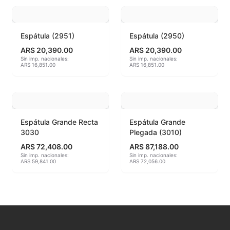
MAYCO BRUSHES
Espátula (2951)
Espátula (2950)
MAYCO CLASSIC CRACKLES
ARS 20,390.00
ARS 20,390.00
Sin imp. nacionales:
Sin imp. nacionales:
ARS 16,851.00
ARS 16,851.00
MAYCO CLEAR GLAZES
MAYCO DESIGNER LINER
MAYCO DUNCAN ACCESSORIES
Espátula Grande Recta
Espátula Grande
3030
Plegada (3010)
MAYCO DUNCAN EZ STROKES
ARS 72,408.00
ARS 87,188.00
Sin imp. nacionales:
Sin imp. nacionales:
MAYCO DUNCAN FRENCH DIMENSIONS
ARS 59,841.00
ARS 72,056.00
MAYCO E & E CHUNKIES
MAYCO ENGOBE