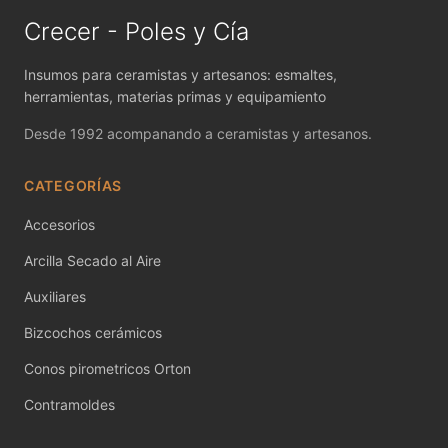
MAYCO FIRED PRODUCTS ACCESSORI
Crecer - Poles y Cía
MAYCO FOUNDATIONS MATTE
Insumos para ceramistas y artesanos: esmaltes,
MAYCO FOUNDATIONS OPAQUE
herramientas, materias primas y equipamiento
Desde 1992 acompanando a ceramistas y artesanos.
MAYCO FOUNDATIONS SHEER
MAYCO FUNDAMENTALS UNDERGLAZES
CATEGORÍAS
Accesorios
MAYCO JUNGLE GEMS
Arcilla Secado al Aire
MAYCO MAGIC METALLICS
Auxiliares
MAYCO NON FIRED COLOR
Bizcochos cerámicos
MAYCO NON FIRED PRODUCT ACCESSO
Conos pirometricos Orton
Contramoldes
MAYCO POTTERY CASCADES