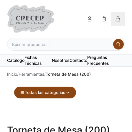
Fichas
Preguntas
Catálogo
Nosotros
Contacto
Técnicas
Frecuentes
Inicio
/
Herramientas
/
Torneta de Mesa (200)
Todas las categorías
Accesorios
Acuarelas
Torneta de Mesa (200)