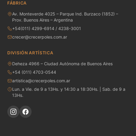
FÁBRICA
MAYCO RAKU GLAZES
Av. Monteverde 4025 – Parque Ind. Burzaco (1852) –
MAYCO RAPID ROLL
Prov. Buenos Aires – Argentina
+54(011) 4299-6914 / 4238-3001
MAYCO SNOW GEMS
crecer@crecerpoles.com.ar
MAYCO SPECIALTY GLAZES
DIVISIÓN ARTÍSTICA
MAYCO SPECKLED STROKE & COAT
Deheza 4966 – Ciudad Autónoma de Buenos Aires
+54 (011) 4703-0544
MAYCO STONEWARE GLAZES
artistica@crecerpoles.com.ar
MAYCO STROKE & COAT
Lun. a Vie. de 9 a 13Hs. y 14:30 a 18:30Hs. | Sab. de 9 a
13Hs.
Metales preciosos y luestres
Minerales
Moldes de yeso