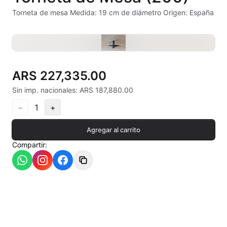
Alambre Kanthal
Torneta de mesa Medida: 19 cm de diámetro Origen: España
Arcilla Secado al Aire
Auxiliares
ARS 227,335.00
Bizcochos cerámicos
Sin imp. nacionales: ARS 187,880.00
Conos pirometricos Orton
−
1
+
Contramoldes
Agregar al carrito
Compartir:
Crayones cerámicos
Crisoles refractarios
Engobes
Esmaltes Artisticos