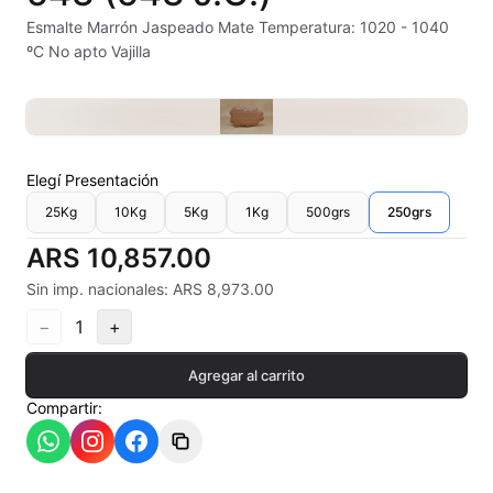
Alambre Kanthal
Esmalte Marrón Jaspeado Mate Temperatura: 1020 - 1040
ºC No apto Vajilla
Arcilla Secado al Aire
Auxiliares
Bizcochos cerámicos
Elegí
Presentación
25Kg
10Kg
5Kg
1Kg
500grs
250grs
Conos pirometricos Orton
ARS 10,857.00
Contramoldes
Sin imp. nacionales: ARS 8,973.00
Crayones cerámicos
−
1
+
Crisoles refractarios
Agregar al carrito
Compartir:
Engobes
Esmaltes Artisticos