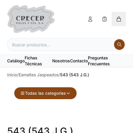
Fichas
Preguntas
Catálogo
Nosotros
Contacto
Técnicas
Frecuentes
Inicio
/
Esmaltes Jaspeados
/
543 (543 J.G.)
Todas las categorías
Accesorios
Acuarelas
543 (543 J.G.)