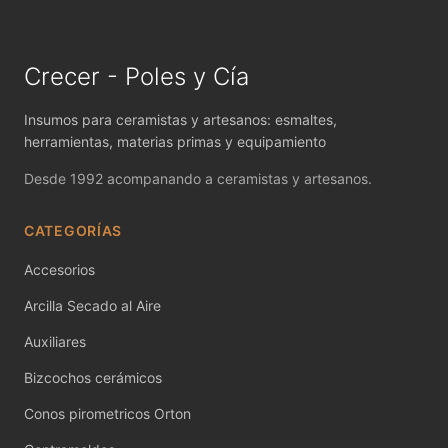
MAYCO FIRED PRODUCTS ACCESSORI
MAYCO FOUNDATIONS MATTE
Crecer - Poles y Cía
MAYCO FOUNDATIONS OPAQUE
Insumos para ceramistas y artesanos: esmaltes,
MAYCO FOUNDATIONS SHEER
herramientas, materias primas y equipamiento
Desde 1992 acompanando a ceramistas y artesanos.
MAYCO FUNDAMENTALS UNDERGLAZES
CATEGORÍAS
MAYCO JUNGLE GEMS
Accesorios
MAYCO MAGIC METALLICS
Arcilla Secado al Aire
MAYCO NON FIRED COLOR
Auxiliares
MAYCO NON FIRED PRODUCT ACCESSO
Bizcochos cerámicos
MAYCO POTTERY CASCADES
Conos pirometricos Orton