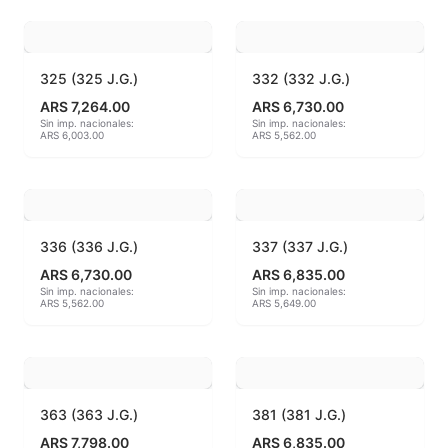
Hereaus (750ºC - 850ºC)
Herramientas
325 (325 J.G.)
332 (332 J.G.)
ARS 7,264.00
ARS 6,730.00
Jaspeadores
Sin imp. nacionales:
Sin imp. nacionales:
ARS 6,003.00
ARS 5,562.00
Kingtsugi
Ladrillos aislantes para horno
336 (336 J.G.)
337 (337 J.G.)
Lápices y rotuladores
ARS 6,730.00
ARS 6,835.00
Sin imp. nacionales:
Sin imp. nacionales:
ARS 5,562.00
ARS 5,649.00
Libros y Revistas
Maquinarias
Material de laboratorio
363 (363 J.G.)
381 (381 J.G.)
ARS 7,798.00
ARS 6,835.00
Materias primas