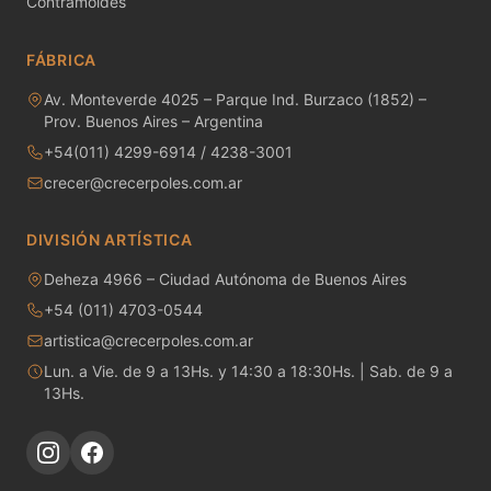
Contramoldes
MAYCO RAKU GLAZES
FÁBRICA
MAYCO RAPID ROLL
Av. Monteverde 4025 – Parque Ind. Burzaco (1852) –
MAYCO SNOW GEMS
Prov. Buenos Aires – Argentina
+54(011) 4299-6914 / 4238-3001
MAYCO SPECIALTY GLAZES
crecer@crecerpoles.com.ar
MAYCO SPECKLED STROKE & COAT
DIVISIÓN ARTÍSTICA
MAYCO STONEWARE GLAZES
Deheza 4966 – Ciudad Autónoma de Buenos Aires
+54 (011) 4703-0544
MAYCO STROKE & COAT
artistica@crecerpoles.com.ar
Metales preciosos y luestres
Lun. a Vie. de 9 a 13Hs. y 14:30 a 18:30Hs. | Sab. de 9 a
13Hs.
Minerales
Moldes de yeso