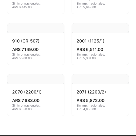
Sin imp. nacionales:
Sin imp. nacionales:
ARS 6,445.00
ARS 5,649.00
MAYCO BRUSHES
MAYCO CLASSIC CRACKLES
MAYCO CLEAR GLAZES
910 (CR-507)
2001 (1125/1)
ARS 7,149.00
ARS 6,511.00
MAYCO DESIGNER LINER
Sin imp. nacionales:
Sin imp. nacionales:
ARS 5,908.00
ARS 5,381.00
MAYCO DUNCAN ACCESSORIES
MAYCO DUNCAN EZ STROKES
2070 (2200/1)
2071 (2200/2)
MAYCO DUNCAN FRENCH DIMENSIONS
ARS 7,683.00
ARS 5,872.00
Sin imp. nacionales:
Sin imp. nacionales:
MAYCO E & E CHUNKIES
ARS 6,350.00
ARS 4,853.00
MAYCO ENGOBE