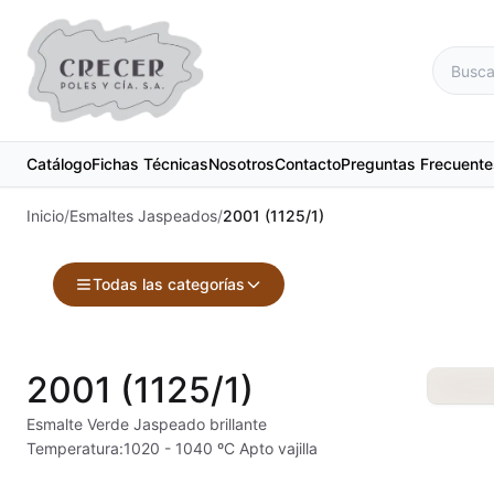
Catálogo
Fichas Técnicas
Nosotros
Contacto
Preguntas Frecuente
Inicio
/
Esmaltes Jaspeados
/
2001 (1125/1)
Todas las categorías
Accesorios
Maquinari
2001 (1125/1)
Acuarelas
Material d
Esmalte Verde Jaspeado brillante
Temperatura:1020 - 1040 ºC Apto vajilla
Alambre Kanthal
Materias 