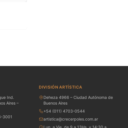
DIVISIÓN ARTÍSTICA
ue Ind.
Deheza 4966 – Ciudad Autónoma de
os Aires –
Buenos Aires
+54 (011) 4703-0544
8-3001
artistica@crecerpoles.com.ar
Lun. a Vie. de 9 a 13Hs. y 14:30 a