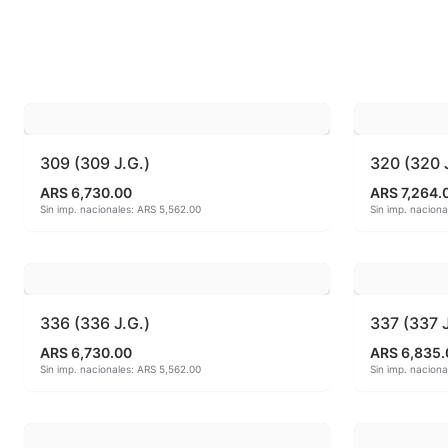
Esmaltes fundentes fluxes
MAYCO FO
Esmaltes Jaspeados
MAYCO FO
Esmaltes Mates y Satinados
MAYCO FO
Esmaltes para enlozado de chapa
MAYCO F
309 (309 J.G.)
320 (320 
ARS 6,730.00
ARS 7,264.
Esmaltes para gres (1150º - 1200º)
MAYCO J
Sin imp. nacionales: ARS 5,562.00
Sin imp. nacion
Esmaltes para porcelana (1230ºC - 1270ºC)
MAYCO MA
Esmaltes preparados
MAYCO NO
336 (336 J.G.)
337 (337 J
Fritas cerámicas
MAYCO NO
ARS 6,730.00
ARS 6,835.
Sin imp. nacionales: ARS 5,562.00
Sin imp. nacion
Granillas (970ºC-1020ºC)
MAYCO PO
Hereaus (750ºC - 850ºC)
MAYCO RA