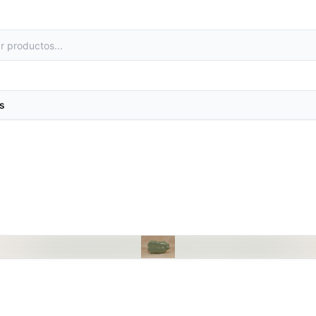
s
as
Metales preciosos y luestres
e laboratorio
Minerales
primas
Moldes de yeso