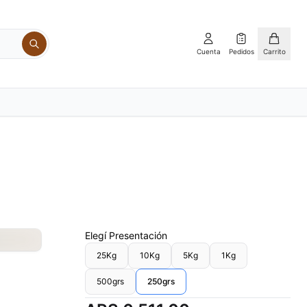
Cuenta
Pedidos
Carrito
Elegí
Presentación
25Kg
10Kg
5Kg
1Kg
500grs
250grs