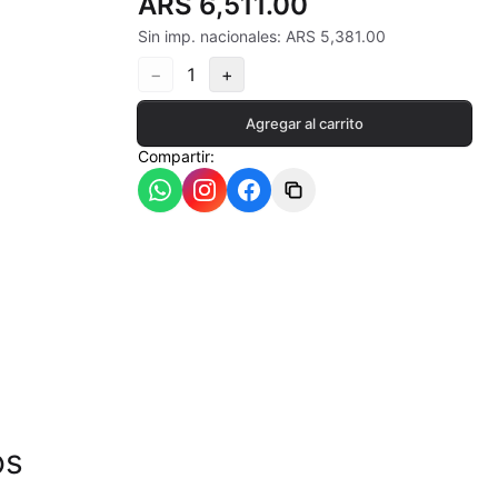
ARS 6,511.00
Sin imp. nacionales: ARS 5,381.00
−
1
+
ia
Agregar al carrito
Compartir:
- 550ªC
os
- 620ªC