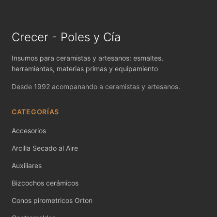
MAYCO FIRED PRODUCTS ACCESSORI
MAYCO FOUNDATIONS MATTE
Crecer - Poles y Cía
MAYCO FOUNDATIONS OPAQUE
Insumos para ceramistas y artesanos: esmaltes,
MAYCO FOUNDATIONS SHEER
herramientas, materias primas y equipamiento
Desde 1992 acompanando a ceramistas y artesanos.
MAYCO FUNDAMENTALS UNDERGLAZES
CATEGORÍAS
MAYCO JUNGLE GEMS
Accesorios
MAYCO MAGIC METALLICS
Arcilla Secado al Aire
MAYCO NON FIRED COLOR
Auxiliares
MAYCO NON FIRED PRODUCT ACCESSO
Bizcochos cerámicos
MAYCO POTTERY CASCADES
Conos pirometricos Orton