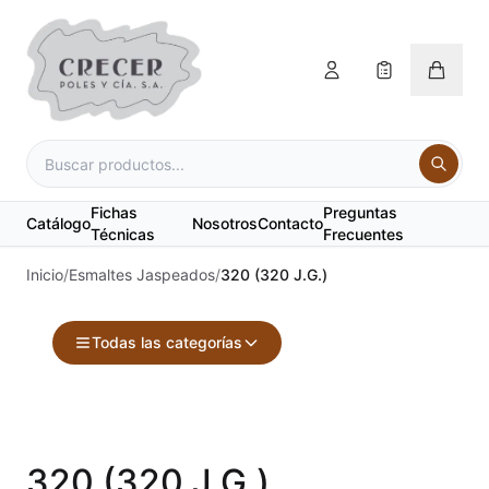
Fichas
Preguntas
Catálogo
Nosotros
Contacto
Técnicas
Frecuentes
Inicio
/
Esmaltes Jaspeados
/
320 (320 J.G.)
Todas las categorías
Accesorios
Acuarelas
320 (320 J.G.)