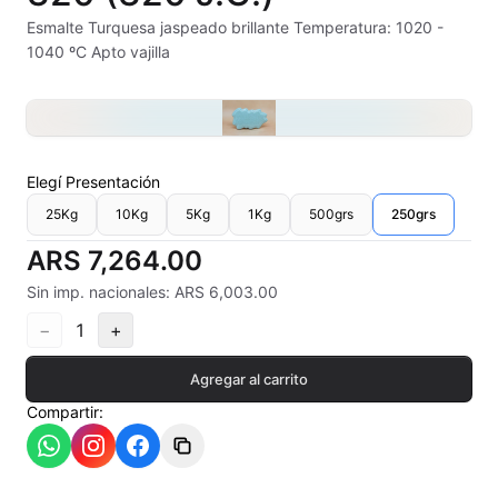
Alambre Kanthal
Esmalte Turquesa jaspeado brillante Temperatura: 1020 -
1040 ºC Apto vajilla
Arcilla Secado al Aire
Auxiliares
Bizcochos cerámicos
Elegí
Presentación
25Kg
10Kg
5Kg
1Kg
500grs
250grs
Conos pirometricos Orton
ARS 7,264.00
Contramoldes
Sin imp. nacionales: ARS 6,003.00
Crayones cerámicos
−
1
+
Crisoles refractarios
Agregar al carrito
Compartir:
Engobes
Esmaltes Artisticos