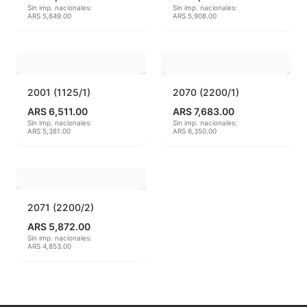
Sin imp. nacionales:
Sin imp. nacionales:
ARS 5,649.00
ARS 5,908.00
MAYCO BRUSHES
MAYCO CLASSIC CRACKLES
MAYCO CLEAR GLAZES
2001 (1125/1)
2070 (2200/1)
ARS 6,511.00
ARS 7,683.00
MAYCO DESIGNER LINER
Sin imp. nacionales:
Sin imp. nacionales:
ARS 5,381.00
ARS 6,350.00
MAYCO DUNCAN ACCESSORIES
MAYCO DUNCAN EZ STROKES
2071 (2200/2)
MAYCO DUNCAN FRENCH DIMENSIONS
ARS 5,872.00
Sin imp. nacionales:
MAYCO E & E CHUNKIES
ARS 4,853.00
MAYCO ENGOBE