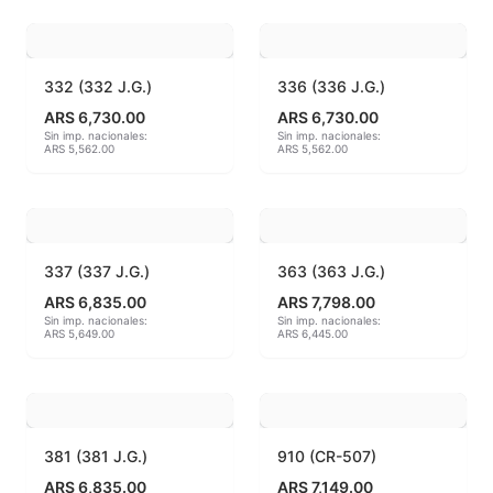
Hereaus (750ºC - 850ºC)
Herramientas
332 (332 J.G.)
336 (336 J.G.)
ARS 6,730.00
ARS 6,730.00
Jaspeadores
Sin imp. nacionales:
Sin imp. nacionales:
ARS 5,562.00
ARS 5,562.00
Kingtsugi
Ladrillos aislantes para horno
337 (337 J.G.)
363 (363 J.G.)
Lápices y rotuladores
ARS 6,835.00
ARS 7,798.00
Sin imp. nacionales:
Sin imp. nacionales:
ARS 5,649.00
ARS 6,445.00
Libros y Revistas
Maquinarias
Material de laboratorio
381 (381 J.G.)
910 (CR-507)
ARS 6,835.00
ARS 7,149.00
Materias primas