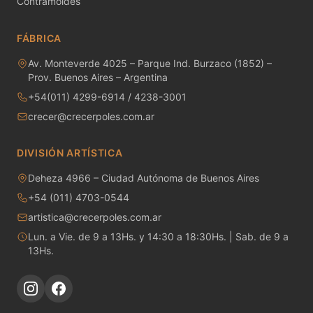
Contramoldes
MAYCO RAKU GLAZES
FÁBRICA
MAYCO RAPID ROLL
Av. Monteverde 4025 – Parque Ind. Burzaco (1852) –
MAYCO SNOW GEMS
Prov. Buenos Aires – Argentina
+54(011) 4299-6914 / 4238-3001
MAYCO SPECIALTY GLAZES
crecer@crecerpoles.com.ar
MAYCO SPECKLED STROKE & COAT
DIVISIÓN ARTÍSTICA
MAYCO STONEWARE GLAZES
Deheza 4966 – Ciudad Autónoma de Buenos Aires
+54 (011) 4703-0544
MAYCO STROKE & COAT
artistica@crecerpoles.com.ar
Metales preciosos y luestres
Lun. a Vie. de 9 a 13Hs. y 14:30 a 18:30Hs. | Sab. de 9 a
13Hs.
Minerales
Moldes de yeso