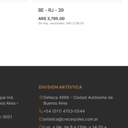
BE - RJ - 39
ARS 3,795.00
Sin imp. nacionales: ARS 3,136.00
DIVISIÓN ARTÍSTICA
ue Ind.
Deheza 4966 – Ciudad Autónoma de
os Aires –
Buenos Aires
+54 (011) 4703-0544
8-3001
artistica@crecerpoles.com.ar
Lun. a Vie. de 9 a 13Hs. y 14:30 a