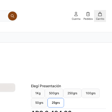
Cuenta
Pedidos
Carrito
Elegí
Presentación
1Kg
500grs
250grs
100grs
50grs
25grs