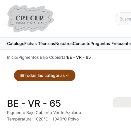
Catálogo
Fichas Técnicas
Nosotros
Contacto
Preguntas Frecuente
Inicio
/
Pigmentos Bajo Cubierta
/
BE - VR - 65
Todas las categorías
Accesorios
Maquinari
BE - VR - 65
Acuarelas
Material d
Pigmento Bajo Cubierta Verde Azulado
Temperatura: 1020°C - 1040ºC Polvo
Alambre Kanthal
Materias 