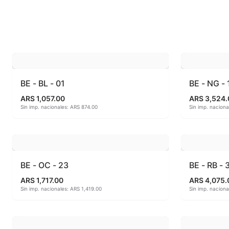
Esmaltes fundentes fluxes
MAYCO FO
Esmaltes Jaspeados
MAYCO FO
Esmaltes Mates y Satinados
MAYCO FO
Esmaltes para enlozado de chapa
MAYCO F
BE - BL - 01
BE - NG - 
ARS 1,057.00
ARS 3,524.
Esmaltes para gres (1150º - 1200º)
MAYCO J
Sin imp. nacionales: ARS 874.00
Sin imp. naciona
Esmaltes para porcelana (1230ºC - 1270ºC)
MAYCO MA
Esmaltes preparados
MAYCO NO
BE - OC - 23
BE - RB - 
Fritas cerámicas
MAYCO NO
ARS 1,717.00
ARS 4,075.
Sin imp. nacionales: ARS 1,419.00
Sin imp. nacion
Granillas (970ºC-1020ºC)
MAYCO PO
Hereaus (750ºC - 850ºC)
MAYCO RA