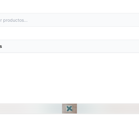
s
as
Metales preciosos y luestres
e laboratorio
Minerales
primas
Moldes de yeso