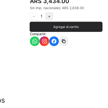
ARS 3,434.00
Sin imp. nacionales: ARS 2,838.00
−
1
+
ia
Agregar al carrito
Compartir:
- 550ªC
os
- 620ªC