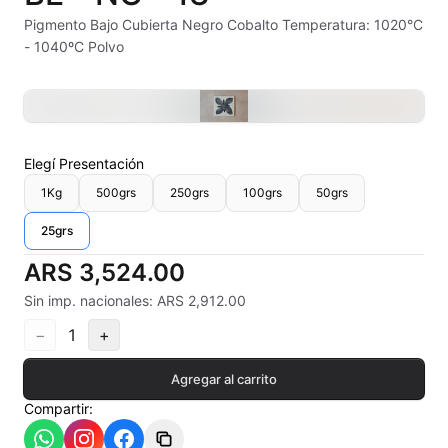
Alambre Kanthal
Pigmento Bajo Cubierta Negro Cobalto Temperatura: 1020°C
- 1040ºC Polvo
Arcilla Secado al Aire
Auxiliares
Bizcochos cerámicos
Elegí
Presentación
1Kg
500grs
250grs
100grs
50grs
Conos pirometricos Orton
25grs
Contramoldes
ARS 3,524.00
Crayones cerámicos
Sin imp. nacionales: ARS 2,912.00
−
1
+
Crisoles refractarios
Agregar al carrito
Engobes
Compartir:
Esmaltes Artisticos