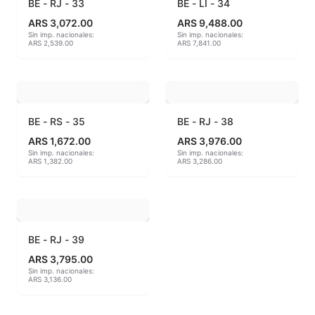
BE - RJ - 33
BE - LI - 34
ARS 3,072.00
ARS 9,488.00
MAYCO BRUSHES
Sin imp. nacionales:
Sin imp. nacionales:
ARS 2,539.00
ARS 7,841.00
MAYCO CLASSIC CRACKLES
MAYCO CLEAR GLAZES
BE - RS - 35
BE - RJ - 38
MAYCO DESIGNER LINER
ARS 1,672.00
ARS 3,976.00
Sin imp. nacionales:
Sin imp. nacionales:
MAYCO DUNCAN ACCESSORIES
ARS 1,382.00
ARS 3,286.00
MAYCO DUNCAN EZ STROKES
MAYCO DUNCAN FRENCH DIMENSIONS
BE - RJ - 39
MAYCO E & E CHUNKIES
ARS 3,795.00
Sin imp. nacionales:
ARS 3,136.00
MAYCO ENGOBE