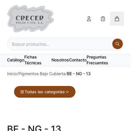
Fichas
Preguntas
Catálogo
Nosotros
Contacto
Técnicas
Frecuentes
Inicio
/
Pigmentos Bajo Cubierta
/
BE - NG - 13
Todas las categorías
Accesorios
Acuarelas
BE - NG - 13