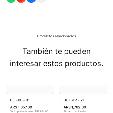
Esmaltes Brillantes
Esmaltes fundentes fluxes
Esmaltes Jaspeados
Productos relacionados
Esmaltes Mates y Satinados
También te pueden
Esmaltes para enlozado de chapa
interesar estos productos.
Esmaltes para gres (1150º - 1200º)
Esmaltes para porcelana (1230ºC - 1270ºC)
Esmaltes preparados
Fritas cerámicas
BE - BL - 01
BE - MR - 21
ARS 1,057.00
ARS 1,762.00
Granillas (970ºC-1020ºC)
Sin imp. nacionales: ARS 874.00
Sin imp. nacionales: