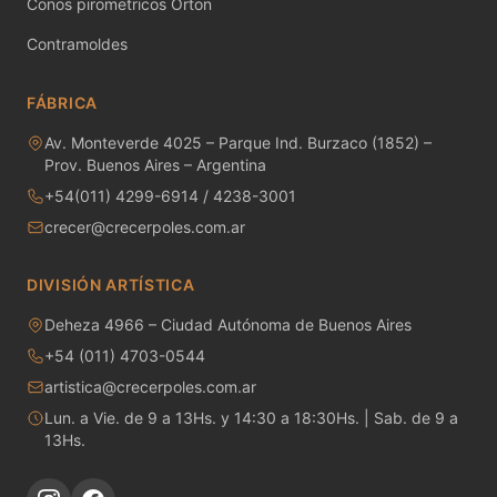
Conos pirometricos Orton
MAYCO RAKU GLAZES
Contramoldes
MAYCO RAPID ROLL
FÁBRICA
MAYCO SNOW GEMS
Av. Monteverde 4025 – Parque Ind. Burzaco (1852) –
MAYCO SPECIALTY GLAZES
Prov. Buenos Aires – Argentina
+54(011) 4299-6914 / 4238-3001
MAYCO SPECKLED STROKE & COAT
crecer@crecerpoles.com.ar
MAYCO STONEWARE GLAZES
DIVISIÓN ARTÍSTICA
MAYCO STROKE & COAT
Deheza 4966 – Ciudad Autónoma de Buenos Aires
+54 (011) 4703-0544
Metales preciosos y luestres
artistica@crecerpoles.com.ar
Minerales
Lun. a Vie. de 9 a 13Hs. y 14:30 a 18:30Hs. | Sab. de 9 a
13Hs.
Moldes de yeso