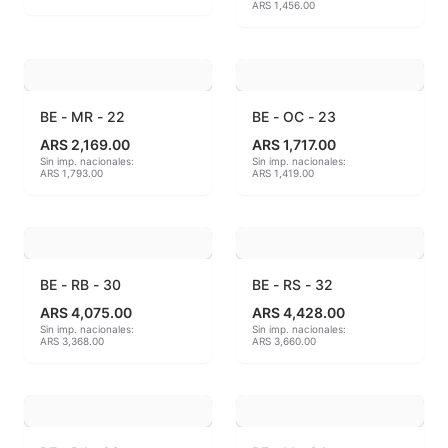
ARS 1,456.00
Hereaus (750ºC - 850ºC)
Herramientas
BE - MR - 22
BE - OC - 23
Jaspeadores
ARS 2,169.00
ARS 1,717.00
Sin imp. nacionales:
Sin imp. nacionales:
Kingtsugi
ARS 1,793.00
ARS 1,419.00
Ladrillos aislantes para horno
Lápices y rotuladores
BE - RB - 30
BE - RS - 32
Libros y Revistas
ARS 4,075.00
ARS 4,428.00
Sin imp. nacionales:
Sin imp. nacionales:
ARS 3,368.00
ARS 3,660.00
Maquinarias
Material de laboratorio
Materias primas