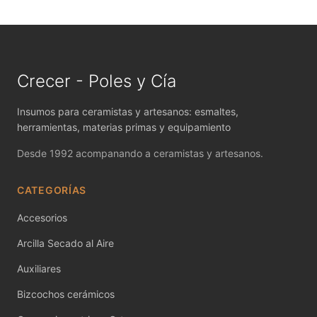
MAYCO FIRED PRODUCTS ACCESSORI
MAYCO FOUNDATIONS MATTE
MAYCO FOUNDATIONS OPAQUE
Crecer - Poles y Cía
MAYCO FOUNDATIONS SHEER
Insumos para ceramistas y artesanos: esmaltes,
herramientas, materias primas y equipamiento
MAYCO FUNDAMENTALS UNDERGLAZES
Desde 1992 acompanando a ceramistas y artesanos.
MAYCO JUNGLE GEMS
CATEGORÍAS
MAYCO MAGIC METALLICS
Accesorios
MAYCO NON FIRED COLOR
Arcilla Secado al Aire
MAYCO NON FIRED PRODUCT ACCESSO
Auxiliares
MAYCO POTTERY CASCADES
Bizcochos cerámicos