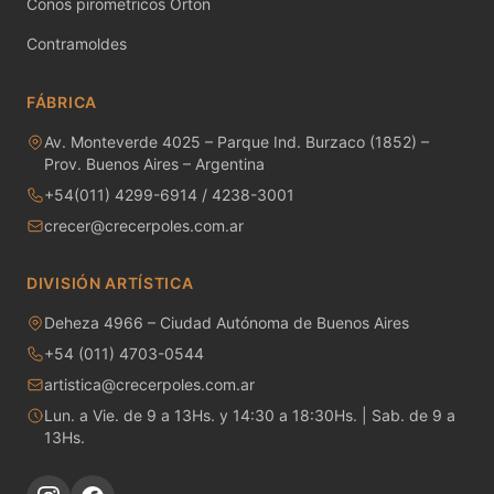
Conos pirometricos Orton
MAYCO RAKU GLAZES
Contramoldes
MAYCO RAPID ROLL
FÁBRICA
MAYCO SNOW GEMS
Av. Monteverde 4025 – Parque Ind. Burzaco (1852) –
MAYCO SPECIALTY GLAZES
Prov. Buenos Aires – Argentina
+54(011) 4299-6914 / 4238-3001
MAYCO SPECKLED STROKE & COAT
crecer@crecerpoles.com.ar
MAYCO STONEWARE GLAZES
DIVISIÓN ARTÍSTICA
MAYCO STROKE & COAT
Deheza 4966 – Ciudad Autónoma de Buenos Aires
+54 (011) 4703-0544
Metales preciosos y luestres
artistica@crecerpoles.com.ar
Minerales
Lun. a Vie. de 9 a 13Hs. y 14:30 a 18:30Hs. | Sab. de 9 a
13Hs.
Moldes de yeso