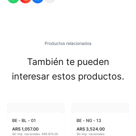
Esmaltes Brillantes
Esmaltes fundentes fluxes
Esmaltes Jaspeados
Productos relacionados
Esmaltes Mates y Satinados
También te pueden
Esmaltes para enlozado de chapa
interesar estos productos.
Esmaltes para gres (1150º - 1200º)
Esmaltes para porcelana (1230ºC - 1270ºC)
Esmaltes preparados
Fritas cerámicas
BE - BL - 01
BE - NG - 13
ARS 1,057.00
ARS 3,524.00
Granillas (970ºC-1020ºC)
Sin imp. nacionales: ARS 874.00
Sin imp. nacionales: