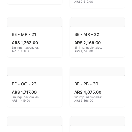
ARS 2,912.00
Hereaus (750ºC - 850ºC)
Herramientas
BE - MR - 21
BE - MR - 22
Jaspeadores
ARS 1,762.00
ARS 2,169.00
Sin imp. nacionales:
Sin imp. nacionales:
Kingtsugi
ARS 1,456.00
ARS 1,793.00
Ladrillos aislantes para horno
Lápices y rotuladores
BE - OC - 23
BE - RB - 30
Libros y Revistas
ARS 1,717.00
ARS 4,075.00
Sin imp. nacionales:
Sin imp. nacionales:
ARS 1,419.00
ARS 3,368.00
Maquinarias
Material de laboratorio
Materias primas