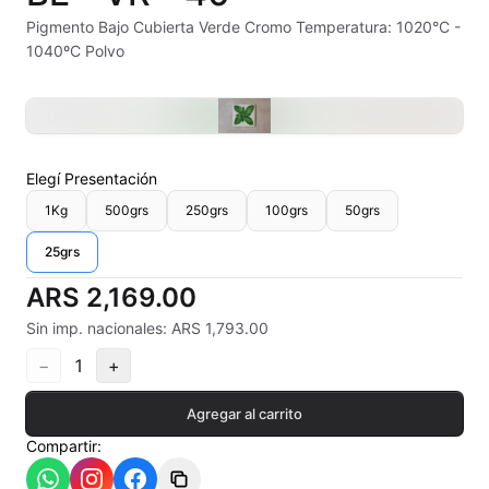
Alambre Kanthal
Pigmento Bajo Cubierta Verde Cromo Temperatura: 1020°C -
1040ºC Polvo
Arcilla Secado al Aire
Auxiliares
Bizcochos cerámicos
Elegí
Presentación
1Kg
500grs
250grs
100grs
50grs
Conos pirometricos Orton
25grs
Contramoldes
ARS 2,169.00
Crayones cerámicos
Sin imp. nacionales: ARS 1,793.00
−
1
+
Crisoles refractarios
Agregar al carrito
Engobes
Compartir:
Esmaltes Artisticos