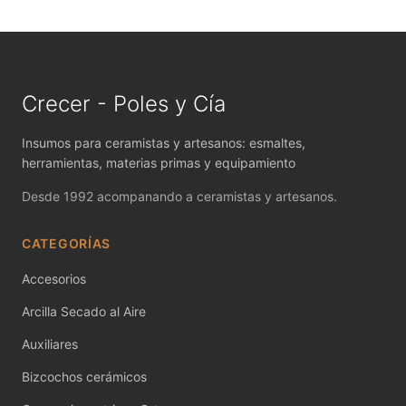
MAYCO FIRED PRODUCTS ACCESSORI
MAYCO FOUNDATIONS MATTE
MAYCO FOUNDATIONS OPAQUE
Crecer - Poles y Cía
MAYCO FOUNDATIONS SHEER
Insumos para ceramistas y artesanos: esmaltes,
herramientas, materias primas y equipamiento
MAYCO FUNDAMENTALS UNDERGLAZES
Desde 1992 acompanando a ceramistas y artesanos.
MAYCO JUNGLE GEMS
CATEGORÍAS
MAYCO MAGIC METALLICS
Accesorios
MAYCO NON FIRED COLOR
Arcilla Secado al Aire
MAYCO NON FIRED PRODUCT ACCESSO
Auxiliares
MAYCO POTTERY CASCADES
Bizcochos cerámicos