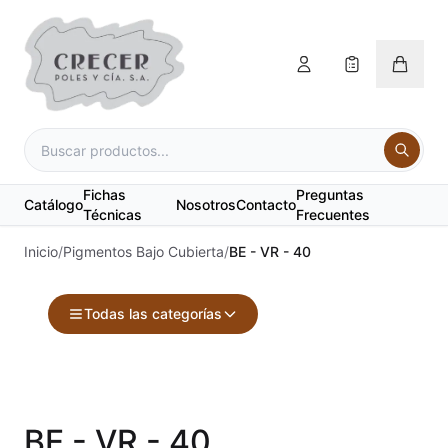
Fichas
Preguntas
Catálogo
Nosotros
Contacto
Técnicas
Frecuentes
Inicio
/
Pigmentos Bajo Cubierta
/
BE - VR - 40
Todas las categorías
Accesorios
Acuarelas
BE - VR - 40