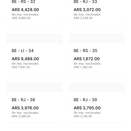
BE - RS - 32
BE - RJ - 33
ARS 4,428.00
ARS 3,072.00
MAYCO BRUSHES
Sin imp. nacionales:
Sin imp. nacionales:
ARS 3,660.00
ARS 2,539.00
MAYCO CLASSIC CRACKLES
MAYCO CLEAR GLAZES
BE - LI - 34
BE - RS - 35
MAYCO DESIGNER LINER
ARS 9,488.00
ARS 1,672.00
Sin imp. nacionales:
Sin imp. nacionales:
MAYCO DUNCAN ACCESSORIES
ARS 7,841.00
ARS 1,382.00
MAYCO DUNCAN EZ STROKES
MAYCO DUNCAN FRENCH DIMENSIONS
BE - RJ - 38
BE - RJ - 39
MAYCO E & E CHUNKIES
ARS 3,976.00
ARS 3,795.00
Sin imp. nacionales:
Sin imp. nacionales:
ARS 3,286.00
ARS 3,136.00
MAYCO ENGOBE