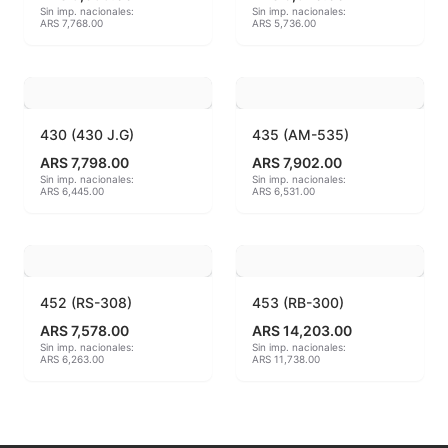
Sin imp. nacionales:
Sin imp. nacionales:
ARS 7,768.00
ARS 5,736.00
MAYCO BRUSHES
MAYCO CLASSIC CRACKLES
MAYCO CLEAR GLAZES
430 (430 J.G)
435 (AM-535)
ARS 7,798.00
ARS 7,902.00
MAYCO DESIGNER LINER
Sin imp. nacionales:
Sin imp. nacionales:
ARS 6,445.00
ARS 6,531.00
MAYCO DUNCAN ACCESSORIES
MAYCO DUNCAN EZ STROKES
452 (RS-308)
453 (RB-300)
MAYCO DUNCAN FRENCH DIMENSIONS
ARS 7,578.00
ARS 14,203.00
Sin imp. nacionales:
Sin imp. nacionales:
MAYCO E & E CHUNKIES
ARS 6,263.00
ARS 11,738.00
MAYCO ENGOBE