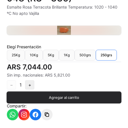
Alambre Kanthal
Esmalte Rosa Terracota Brillante Temperatura: 1020 - 1040
ºC No apto Vajilla
Arcilla Secado al Aire
Auxiliares
Bizcochos cerámicos
Elegí
Presentación
25Kg
10Kg
5Kg
1Kg
500grs
250grs
Conos pirometricos Orton
ARS 7,044.00
Contramoldes
Sin imp. nacionales: ARS 5,821.00
Crayones cerámicos
−
1
+
Crisoles refractarios
Agregar al carrito
Compartir:
Engobes
Esmaltes Artisticos