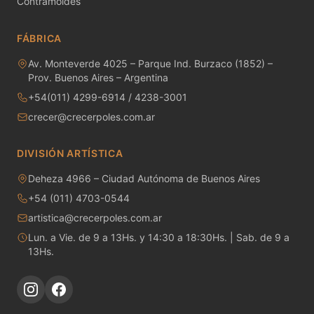
Contramoldes
MAYCO RAKU GLAZES
FÁBRICA
MAYCO RAPID ROLL
Av. Monteverde 4025 – Parque Ind. Burzaco (1852) –
MAYCO SNOW GEMS
Prov. Buenos Aires – Argentina
+54(011) 4299-6914 / 4238-3001
MAYCO SPECIALTY GLAZES
crecer@crecerpoles.com.ar
MAYCO SPECKLED STROKE & COAT
DIVISIÓN ARTÍSTICA
MAYCO STONEWARE GLAZES
Deheza 4966 – Ciudad Autónoma de Buenos Aires
+54 (011) 4703-0544
MAYCO STROKE & COAT
artistica@crecerpoles.com.ar
Metales preciosos y luestres
Lun. a Vie. de 9 a 13Hs. y 14:30 a 18:30Hs. | Sab. de 9 a
13Hs.
Minerales
Moldes de yeso