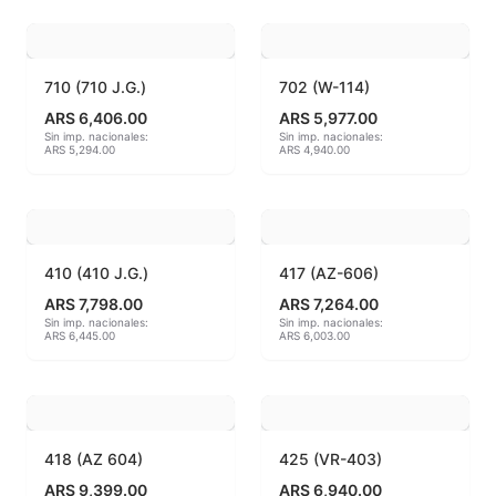
Hereaus (750ºC - 850ºC)
Herramientas
710 (710 J.G.)
702 (W-114)
ARS 6,406.00
ARS 5,977.00
Jaspeadores
Sin imp. nacionales:
Sin imp. nacionales:
ARS 5,294.00
ARS 4,940.00
Kingtsugi
Ladrillos aislantes para horno
410 (410 J.G.)
417 (AZ-606)
Lápices y rotuladores
ARS 7,798.00
ARS 7,264.00
Sin imp. nacionales:
Sin imp. nacionales:
ARS 6,445.00
ARS 6,003.00
Libros y Revistas
Maquinarias
Material de laboratorio
418 (AZ 604)
425 (VR-403)
ARS 9,399.00
ARS 6,940.00
Materias primas