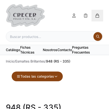
Fichas
Preguntas
Catálogo
Nosotros
Contacto
Técnicas
Frecuentes
Inicio
/
Esmaltes Brillantes
/
948 (RS - 335)
Todas las categorías
Accesorios
Acuarelas
948 (RS - 335)