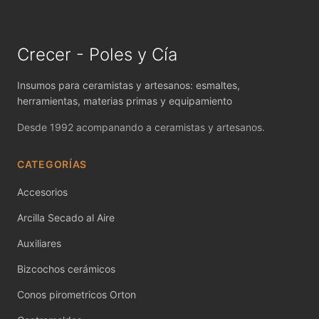
MAYCO FIRED PRODUCTS ACCESSORI
MAYCO FOUNDATIONS MATTE
Crecer - Poles y Cía
MAYCO FOUNDATIONS OPAQUE
Insumos para ceramistas y artesanos: esmaltes,
MAYCO FOUNDATIONS SHEER
herramientas, materias primas y equipamiento
Desde 1992 acompanando a ceramistas y artesanos.
MAYCO FUNDAMENTALS UNDERGLAZES
CATEGORÍAS
MAYCO JUNGLE GEMS
Accesorios
MAYCO MAGIC METALLICS
Arcilla Secado al Aire
MAYCO NON FIRED COLOR
Auxiliares
MAYCO NON FIRED PRODUCT ACCESSO
Bizcochos cerámicos
MAYCO POTTERY CASCADES
Conos pirometricos Orton