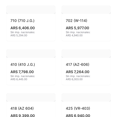
Hereaus (750ºC - 850ºC)
Herramientas
710 (710 J.G.)
702 (W-114)
ARS 6,406.00
ARS 5,977.00
Jaspeadores
Sin imp. nacionales:
Sin imp. nacionales:
ARS 5,294.00
ARS 4,940.00
Kingtsugi
Ladrillos aislantes para horno
410 (410 J.G.)
417 (AZ-606)
Lápices y rotuladores
ARS 7,798.00
ARS 7,264.00
Sin imp. nacionales:
Sin imp. nacionales:
ARS 6,445.00
ARS 6,003.00
Libros y Revistas
Maquinarias
Material de laboratorio
418 (AZ 604)
425 (VR-403)
ARS 9,399.00
ARS 6,940.00
Materias primas