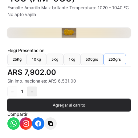
Alambre Kanthal
Esmalte Amarillo Maiz brillante Temperatura: 1020 - 1040 ºC
No apto vajilla
Arcilla Secado al Aire
Auxiliares
Bizcochos cerámicos
Elegí
Presentación
25Kg
10Kg
5Kg
1Kg
500grs
250grs
Conos pirometricos Orton
ARS 7,902.00
Contramoldes
Sin imp. nacionales: ARS 6,531.00
Crayones cerámicos
−
1
+
Crisoles refractarios
Agregar al carrito
Compartir:
Engobes
Esmaltes Artisticos