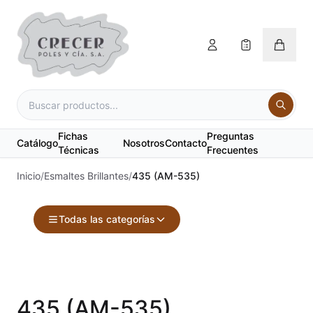
Fichas
Preguntas
Catálogo
Nosotros
Contacto
Técnicas
Frecuentes
Inicio
/
Esmaltes Brillantes
/
435 (AM-535)
Todas las categorías
Accesorios
Acuarelas
435 (AM-535)