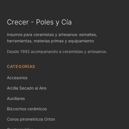
MAYCO FIRED PRODUCTS ACCESSORI
MAYCO FOUNDATIONS MATTE
Crecer - Poles y Cía
MAYCO FOUNDATIONS OPAQUE
Insumos para ceramistas y artesanos: esmaltes,
MAYCO FOUNDATIONS SHEER
herramientas, materias primas y equipamiento
Desde 1992 acompanando a ceramistas y artesanos.
MAYCO FUNDAMENTALS UNDERGLAZES
CATEGORÍAS
MAYCO JUNGLE GEMS
Accesorios
MAYCO MAGIC METALLICS
Arcilla Secado al Aire
MAYCO NON FIRED COLOR
Auxiliares
MAYCO NON FIRED PRODUCT ACCESSO
Bizcochos cerámicos
MAYCO POTTERY CASCADES
Conos pirometricos Orton