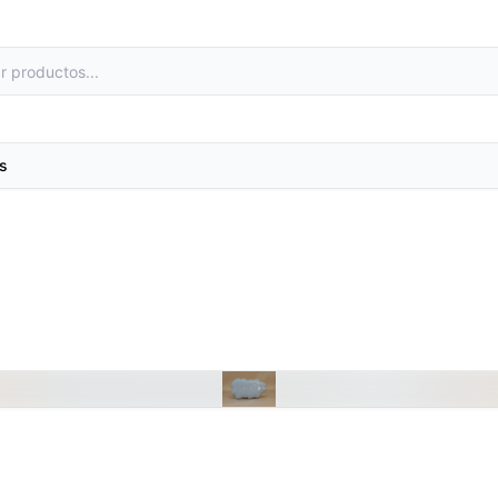
s
as
Metales preciosos y luestres
e laboratorio
Minerales
primas
Moldes de yeso