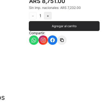
ARS 8,751.00
Sin imp. nacionales: ARS 7,232.00
−
1
+
ia
Agregar al carrito
Compartir:
- 550ªC
os
- 620ªC