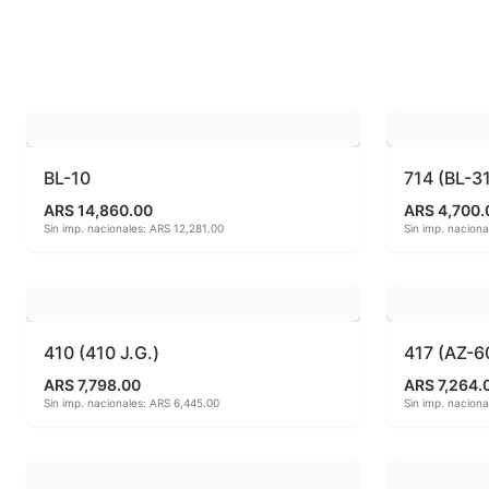
Esmaltes fundentes fluxes
MAYCO FO
Esmaltes Jaspeados
MAYCO FO
Esmaltes Mates y Satinados
MAYCO FO
Esmaltes para enlozado de chapa
MAYCO F
BL-10
714 (BL-3
ARS 14,860.00
ARS 4,700.
Esmaltes para gres (1150º - 1200º)
MAYCO J
Sin imp. nacionales: ARS 12,281.00
Sin imp. nacion
Esmaltes para porcelana (1230ºC - 1270ºC)
MAYCO MA
Esmaltes preparados
MAYCO NO
410 (410 J.G.)
417 (AZ-6
Fritas cerámicas
MAYCO NO
ARS 7,798.00
ARS 7,264.
Sin imp. nacionales: ARS 6,445.00
Sin imp. nacion
Granillas (970ºC-1020ºC)
MAYCO PO
Hereaus (750ºC - 850ºC)
MAYCO RA