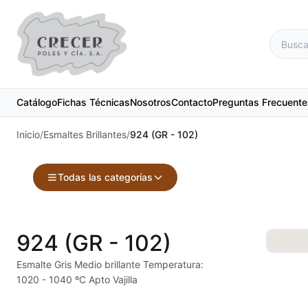
Catálogo
Fichas Técnicas
Nosotros
Contacto
Preguntas Frecuente
Inicio
/
Esmaltes Brillantes
/
924 (GR - 102)
Todas las categorías
Accesorios
Maquinari
924 (GR - 102)
Acuarelas
Material d
Esmalte Gris Medio brillante Temperatura:
1020 - 1040 ºC Apto Vajilla
Alambre Kanthal
Materias 