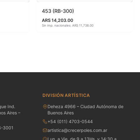
453 (RB-300)
ARS 14,203.00
Sin imp. nacionales: ARS 11,738.00
DIVISIÓN ARTÍSTICA
ue Ind.
Deheza 4966 – Ciudad Autónoma de
os Aires –
Buenos Aires
+54 (011) 4703-0544
8-3001
artistica@crecerpoles.com.ar
Lun. a Vie. de 9 a 13Hs. y 14:30 a