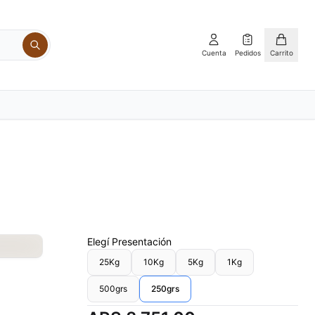
Cuenta
Pedidos
Carrito
Elegí
Presentación
25Kg
10Kg
5Kg
1Kg
500grs
250grs