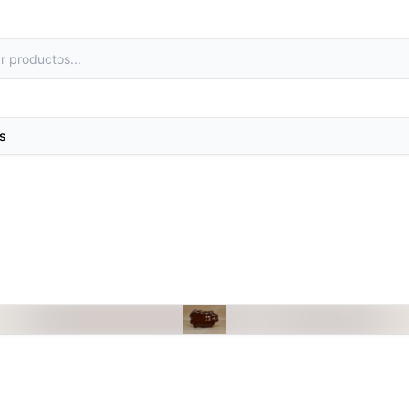
s
as
Metales preciosos y luestres
e laboratorio
Minerales
primas
Moldes de yeso