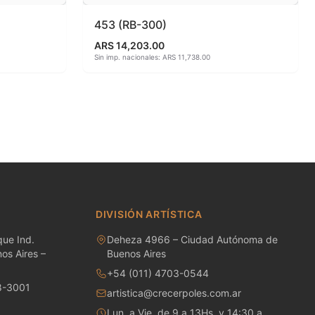
453 (RB-300)
ARS 14,203.00
Sin imp. nacionales: ARS 11,738.00
DIVISIÓN ARTÍSTICA
ue Ind.
Deheza 4966 – Ciudad Autónoma de
os Aires –
Buenos Aires
+54 (011) 4703-0544
8-3001
artistica@crecerpoles.com.ar
Lun. a Vie. de 9 a 13Hs. y 14:30 a