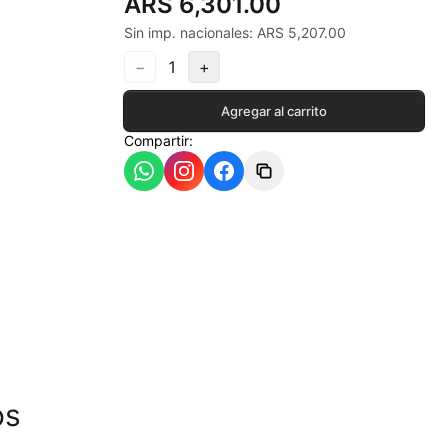
ARS 6,301.00
Sin imp. nacionales: ARS 5,207.00
−
1
+
ia
Agregar al carrito
Compartir:
- 550ªC
os
- 620ªC