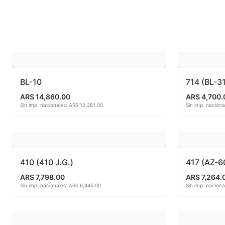
Esmaltes fundentes fluxes
MAYCO FO
Esmaltes Jaspeados
MAYCO FO
Esmaltes Mates y Satinados
MAYCO FO
Esmaltes para enlozado de chapa
MAYCO F
BL-10
714 (BL-3
ARS 14,860.00
ARS 4,700.
Esmaltes para gres (1150º - 1200º)
MAYCO J
Sin imp. nacionales: ARS 12,281.00
Sin imp. nacion
Esmaltes para porcelana (1230ºC - 1270ºC)
MAYCO MA
Esmaltes preparados
MAYCO NO
410 (410 J.G.)
417 (AZ-6
Fritas cerámicas
MAYCO NO
ARS 7,798.00
ARS 7,264.
Sin imp. nacionales: ARS 6,445.00
Sin imp. nacion
Granillas (970ºC-1020ºC)
MAYCO PO
Hereaus (750ºC - 850ºC)
MAYCO RA