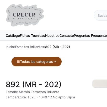
Catálogo
Fichas Técnicas
Nosotros
Contacto
Preguntas Frecuente
Inicio
/
Esmaltes Brillantes
/
892 (MR - 202)
Todas las categorías
Accesorios
Maquinari
892 (MR - 202)
Acuarelas
Material d
Esmalte Marrón Terracota Brillante
Temperatura: 1020 - 1040 ºC No apto Vajilla
Alambre Kanthal
Materias 