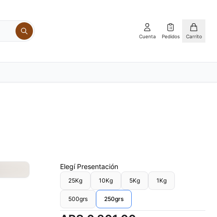
Cuenta
Pedidos
Carrito
Elegí
Presentación
25Kg
10Kg
5Kg
1Kg
500grs
250grs