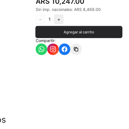
ARS 10,247.00
Sin imp. nacionales: ARS 8,469.00
−
1
+
ia
Agregar al carrito
Compartir:
- 550ªC
os
- 620ªC