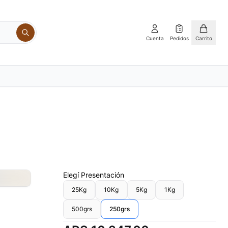
Cuenta
Pedidos
Carrito
Elegí
Presentación
25Kg
10Kg
5Kg
1Kg
500grs
250grs