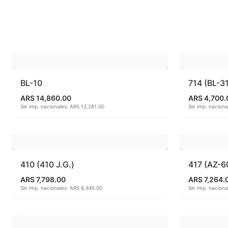
Esmaltes fundentes fluxes
MAYCO FO
Esmaltes Jaspeados
MAYCO FO
Esmaltes Mates y Satinados
MAYCO FO
Esmaltes para enlozado de chapa
MAYCO F
BL-10
714 (BL-3
ARS 14,860.00
ARS 4,700.
Esmaltes para gres (1150º - 1200º)
MAYCO J
Sin imp. nacionales: ARS 12,281.00
Sin imp. nacion
Esmaltes para porcelana (1230ºC - 1270ºC)
MAYCO MA
Esmaltes preparados
MAYCO NO
410 (410 J.G.)
417 (AZ-6
Fritas cerámicas
MAYCO NO
ARS 7,798.00
ARS 7,264.
Sin imp. nacionales: ARS 6,445.00
Sin imp. nacion
Granillas (970ºC-1020ºC)
MAYCO PO
Hereaus (750ºC - 850ºC)
MAYCO RA