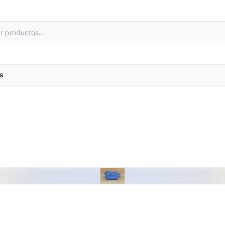
s
as
Metales preciosos y luestres
e laboratorio
Minerales
primas
Moldes de yeso