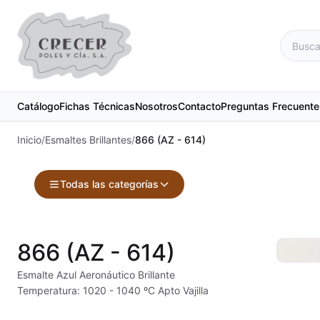
Catálogo
Fichas Técnicas
Nosotros
Contacto
Preguntas Frecuente
Inicio
/
Esmaltes Brillantes
/
866 (AZ - 614)
Todas las categorías
Accesorios
Maquinari
866 (AZ - 614)
Acuarelas
Material d
Esmalte Azul Aeronáutico Brillante
Temperatura: 1020 - 1040 ºC Apto Vajilla
Alambre Kanthal
Materias 