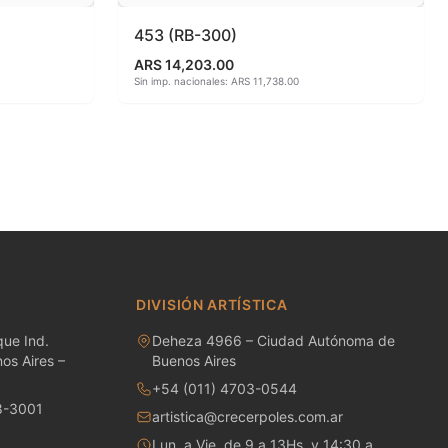
453 (RB-300)
ARS 14,203.00
Sin imp. nacionales: ARS 11,738.00
DIVISIÓN ARTÍSTICA
ue Ind.
Deheza 4966 – Ciudad Autónoma de
os Aires –
Buenos Aires
+54 (011) 4703-0544
8-3001
artistica@crecerpoles.com.ar
Lun. a Vie. de 9 a 13Hs. y 14:30 a