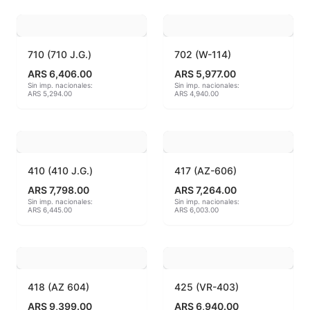
Hereaus (750ºC - 850ºC)
Herramientas
710 (710 J.G.)
702 (W-114)
ARS 6,406.00
ARS 5,977.00
Jaspeadores
Sin imp. nacionales:
Sin imp. nacionales:
ARS 5,294.00
ARS 4,940.00
Kingtsugi
Ladrillos aislantes para horno
410 (410 J.G.)
417 (AZ-606)
Lápices y rotuladores
ARS 7,798.00
ARS 7,264.00
Sin imp. nacionales:
Sin imp. nacionales:
ARS 6,445.00
ARS 6,003.00
Libros y Revistas
Maquinarias
Material de laboratorio
418 (AZ 604)
425 (VR-403)
ARS 9,399.00
ARS 6,940.00
Materias primas