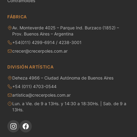
Contramoldes
MAYCO RAKU GLAZES
FÁBRICA
MAYCO RAPID ROLL
Av. Monteverde 4025 – Parque Ind. Burzaco (1852) –
MAYCO SNOW GEMS
Prov. Buenos Aires – Argentina
+54(011) 4299-6914 / 4238-3001
MAYCO SPECIALTY GLAZES
crecer@crecerpoles.com.ar
MAYCO SPECKLED STROKE & COAT
DIVISIÓN ARTÍSTICA
MAYCO STONEWARE GLAZES
Deheza 4966 – Ciudad Autónoma de Buenos Aires
+54 (011) 4703-0544
MAYCO STROKE & COAT
artistica@crecerpoles.com.ar
Metales preciosos y luestres
Lun. a Vie. de 9 a 13Hs. y 14:30 a 18:30Hs. | Sab. de 9 a
13Hs.
Minerales
Moldes de yeso