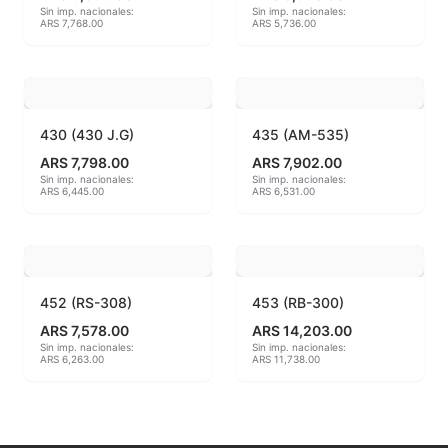
Sin imp. nacionales:
Sin imp. nacionales:
ARS 7,768.00
ARS 5,736.00
MAYCO BRUSHES
MAYCO CLASSIC CRACKLES
MAYCO CLEAR GLAZES
430 (430 J.G)
435 (AM-535)
ARS 7,798.00
ARS 7,902.00
MAYCO DESIGNER LINER
Sin imp. nacionales:
Sin imp. nacionales:
ARS 6,445.00
ARS 6,531.00
MAYCO DUNCAN ACCESSORIES
MAYCO DUNCAN EZ STROKES
452 (RS-308)
453 (RB-300)
MAYCO DUNCAN FRENCH DIMENSIONS
ARS 7,578.00
ARS 14,203.00
Sin imp. nacionales:
Sin imp. nacionales:
MAYCO E & E CHUNKIES
ARS 6,263.00
ARS 11,738.00
MAYCO ENGOBE