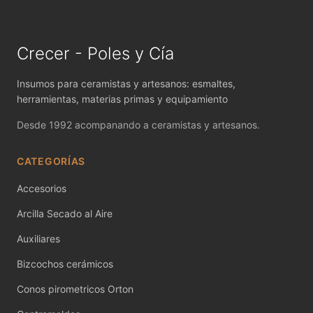
MAYCO FIRED PRODUCTS ACCESSORI
MAYCO FOUNDATIONS MATTE
Crecer - Poles y Cía
MAYCO FOUNDATIONS OPAQUE
Insumos para ceramistas y artesanos: esmaltes,
MAYCO FOUNDATIONS SHEER
herramientas, materias primas y equipamiento
Desde 1992 acompanando a ceramistas y artesanos.
MAYCO FUNDAMENTALS UNDERGLAZES
CATEGORÍAS
MAYCO JUNGLE GEMS
Accesorios
MAYCO MAGIC METALLICS
Arcilla Secado al Aire
MAYCO NON FIRED COLOR
Auxiliares
MAYCO NON FIRED PRODUCT ACCESSO
Bizcochos cerámicos
MAYCO POTTERY CASCADES
Conos pirometricos Orton