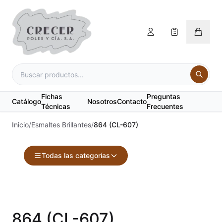
Fichas
Preguntas
Catálogo
Nosotros
Contacto
Técnicas
Frecuentes
Inicio
/
Esmaltes Brillantes
/
864 (CL-607)
Todas las categorías
Accesorios
Acuarelas
864 (CL-607)