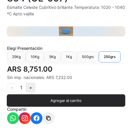
Alambre Kanthal
Esmalte Celeste Cubritivo brillante Temperatura: 1020 - 1040
ºC Apto vajilla
Arcilla Secado al Aire
Auxiliares
Bizcochos cerámicos
Elegí
Presentación
25Kg
10Kg
5Kg
1Kg
500grs
250grs
Conos pirometricos Orton
ARS 8,751.00
Contramoldes
Sin imp. nacionales: ARS 7,232.00
Crayones cerámicos
−
1
+
Crisoles refractarios
Agregar al carrito
Compartir:
Engobes
Esmaltes Artisticos