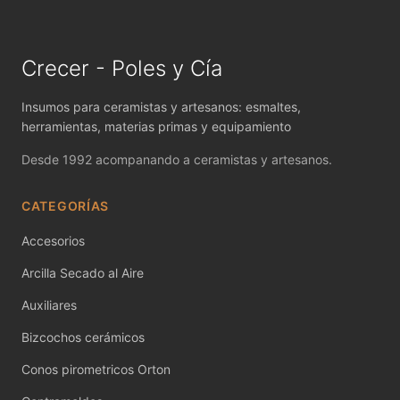
MAYCO FIRED PRODUCTS ACCESSORI
MAYCO FOUNDATIONS MATTE
Crecer - Poles y Cía
MAYCO FOUNDATIONS OPAQUE
Insumos para ceramistas y artesanos: esmaltes,
MAYCO FOUNDATIONS SHEER
herramientas, materias primas y equipamiento
Desde 1992 acompanando a ceramistas y artesanos.
MAYCO FUNDAMENTALS UNDERGLAZES
CATEGORÍAS
MAYCO JUNGLE GEMS
Accesorios
MAYCO MAGIC METALLICS
Arcilla Secado al Aire
MAYCO NON FIRED COLOR
Auxiliares
MAYCO NON FIRED PRODUCT ACCESSO
Bizcochos cerámicos
MAYCO POTTERY CASCADES
Conos pirometricos Orton