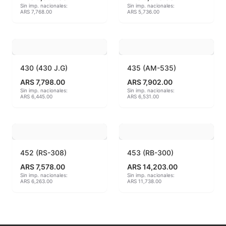
Sin imp. nacionales:
Sin imp. nacionales:
ARS 7,768.00
ARS 5,736.00
MAYCO BRUSHES
MAYCO CLASSIC CRACKLES
MAYCO CLEAR GLAZES
430 (430 J.G)
435 (AM-535)
ARS 7,798.00
ARS 7,902.00
MAYCO DESIGNER LINER
Sin imp. nacionales:
Sin imp. nacionales:
ARS 6,445.00
ARS 6,531.00
MAYCO DUNCAN ACCESSORIES
MAYCO DUNCAN EZ STROKES
452 (RS-308)
453 (RB-300)
MAYCO DUNCAN FRENCH DIMENSIONS
ARS 7,578.00
ARS 14,203.00
Sin imp. nacionales:
Sin imp. nacionales:
MAYCO E & E CHUNKIES
ARS 6,263.00
ARS 11,738.00
MAYCO ENGOBE