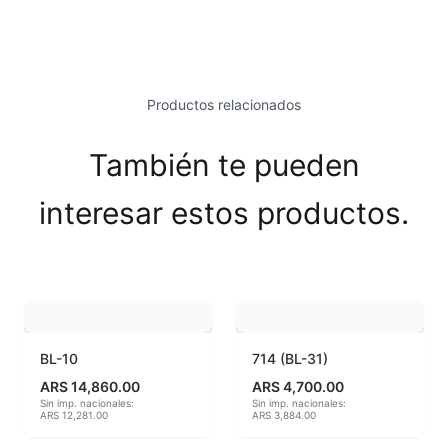
Esmaltes Brillantes
Esmaltes fundentes fluxes
Productos relacionados
Esmaltes Jaspeados
También te pueden
Esmaltes Mates y Satinados
interesar estos productos.
Esmaltes para enlozado de chapa
Esmaltes para gres (1150º - 1200º)
Esmaltes para porcelana (1230ºC - 1270ºC)
Esmaltes preparados
BL-10
714 (BL-31)
ARS 14,860.00
ARS 4,700.00
Fritas cerámicas
Sin imp. nacionales:
Sin imp. nacionales:
ARS 12,281.00
ARS 3,884.00
Granillas (970ºC-1020ºC)