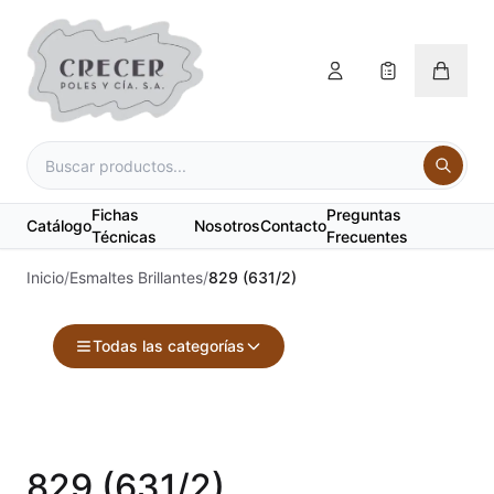
Fichas
Preguntas
Catálogo
Nosotros
Contacto
Técnicas
Frecuentes
Inicio
/
Esmaltes Brillantes
/
829 (631/2)
Todas las categorías
Accesorios
Acuarelas
829 (631/2)