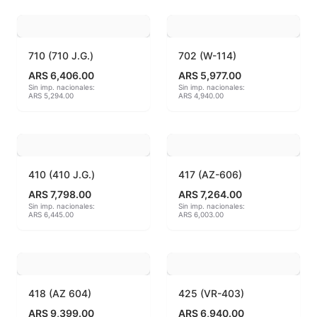
Hereaus (750ºC - 850ºC)
Herramientas
710 (710 J.G.)
702 (W-114)
ARS 6,406.00
ARS 5,977.00
Jaspeadores
Sin imp. nacionales:
Sin imp. nacionales:
ARS 5,294.00
ARS 4,940.00
Kingtsugi
Ladrillos aislantes para horno
410 (410 J.G.)
417 (AZ-606)
Lápices y rotuladores
ARS 7,798.00
ARS 7,264.00
Sin imp. nacionales:
Sin imp. nacionales:
ARS 6,445.00
ARS 6,003.00
Libros y Revistas
Maquinarias
Material de laboratorio
418 (AZ 604)
425 (VR-403)
ARS 9,399.00
ARS 6,940.00
Materias primas