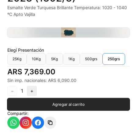
Alambre Kanthal
Esmalte Verde Turquesa Brillante Temperatura: 1020 - 1040
ºC Apto Vajilla
Arcilla Secado al Aire
Auxiliares
Bizcochos cerámicos
Elegí
Presentación
25Kg
10Kg
5Kg
1Kg
500grs
250grs
Conos pirometricos Orton
ARS 7,369.00
Contramoldes
Sin imp. nacionales: ARS 6,090.00
Crayones cerámicos
−
1
+
Crisoles refractarios
Agregar al carrito
Compartir:
Engobes
Esmaltes Artisticos