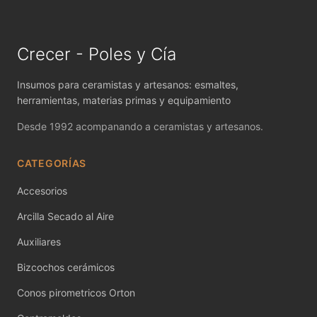
MAYCO FIRED PRODUCTS ACCESSORI
MAYCO FOUNDATIONS MATTE
Crecer - Poles y Cía
MAYCO FOUNDATIONS OPAQUE
Insumos para ceramistas y artesanos: esmaltes,
MAYCO FOUNDATIONS SHEER
herramientas, materias primas y equipamiento
Desde 1992 acompanando a ceramistas y artesanos.
MAYCO FUNDAMENTALS UNDERGLAZES
CATEGORÍAS
MAYCO JUNGLE GEMS
Accesorios
MAYCO MAGIC METALLICS
Arcilla Secado al Aire
MAYCO NON FIRED COLOR
Auxiliares
MAYCO NON FIRED PRODUCT ACCESSO
Bizcochos cerámicos
MAYCO POTTERY CASCADES
Conos pirometricos Orton