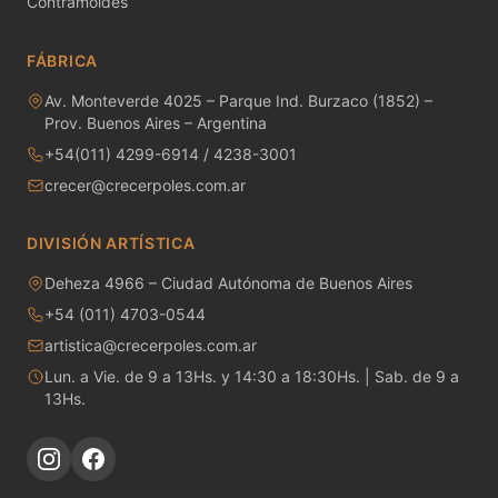
Contramoldes
MAYCO RAKU GLAZES
FÁBRICA
MAYCO RAPID ROLL
Av. Monteverde 4025 – Parque Ind. Burzaco (1852) –
MAYCO SNOW GEMS
Prov. Buenos Aires – Argentina
+54(011) 4299-6914 / 4238-3001
MAYCO SPECIALTY GLAZES
crecer@crecerpoles.com.ar
MAYCO SPECKLED STROKE & COAT
DIVISIÓN ARTÍSTICA
MAYCO STONEWARE GLAZES
Deheza 4966 – Ciudad Autónoma de Buenos Aires
+54 (011) 4703-0544
MAYCO STROKE & COAT
artistica@crecerpoles.com.ar
Metales preciosos y luestres
Lun. a Vie. de 9 a 13Hs. y 14:30 a 18:30Hs. | Sab. de 9 a
13Hs.
Minerales
Moldes de yeso