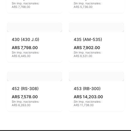
Sin imp. nacionales:
Sin imp. nacionales:
ARS 7,768.00
ARS 5,736.00
MAYCO BRUSHES
MAYCO CLASSIC CRACKLES
MAYCO CLEAR GLAZES
430 (430 J.G)
435 (AM-535)
ARS 7,798.00
ARS 7,902.00
MAYCO DESIGNER LINER
Sin imp. nacionales:
Sin imp. nacionales:
ARS 6,445.00
ARS 6,531.00
MAYCO DUNCAN ACCESSORIES
MAYCO DUNCAN EZ STROKES
452 (RS-308)
453 (RB-300)
MAYCO DUNCAN FRENCH DIMENSIONS
ARS 7,578.00
ARS 14,203.00
Sin imp. nacionales:
Sin imp. nacionales:
MAYCO E & E CHUNKIES
ARS 6,263.00
ARS 11,738.00
MAYCO ENGOBE