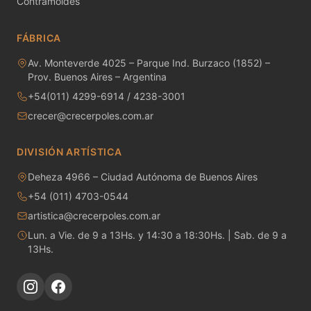
Contramoldes
MAYCO RAKU GLAZES
FÁBRICA
MAYCO RAPID ROLL
Av. Monteverde 4025 – Parque Ind. Burzaco (1852) –
MAYCO SNOW GEMS
Prov. Buenos Aires – Argentina
+54(011) 4299-6914 / 4238-3001
MAYCO SPECIALTY GLAZES
crecer@crecerpoles.com.ar
MAYCO SPECKLED STROKE & COAT
DIVISIÓN ARTÍSTICA
MAYCO STONEWARE GLAZES
Deheza 4966 – Ciudad Autónoma de Buenos Aires
+54 (011) 4703-0544
MAYCO STROKE & COAT
artistica@crecerpoles.com.ar
Metales preciosos y luestres
Lun. a Vie. de 9 a 13Hs. y 14:30 a 18:30Hs. | Sab. de 9 a
13Hs.
Minerales
Moldes de yeso