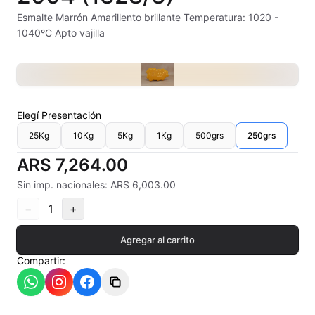
Alambre Kanthal
Esmalte Marrón Amarillento brillante Temperatura: 1020 -
1040ºC Apto vajilla
Arcilla Secado al Aire
Auxiliares
Bizcochos cerámicos
Elegí
Presentación
25Kg
10Kg
5Kg
1Kg
500grs
250grs
Conos pirometricos Orton
ARS 7,264.00
Contramoldes
Sin imp. nacionales: ARS 6,003.00
Crayones cerámicos
−
1
+
Crisoles refractarios
Agregar al carrito
Compartir:
Engobes
Esmaltes Artisticos