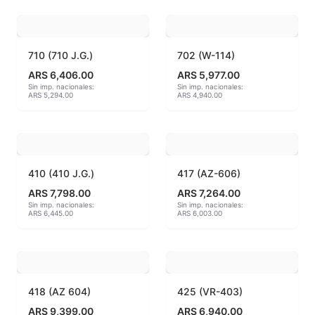
Hereaus (750ºC - 850ºC)
Herramientas
710 (710 J.G.)
702 (W-114)
ARS 6,406.00
ARS 5,977.00
Jaspeadores
Sin imp. nacionales:
Sin imp. nacionales:
ARS 5,294.00
ARS 4,940.00
Kingtsugi
Ladrillos aislantes para horno
410 (410 J.G.)
417 (AZ-606)
Lápices y rotuladores
ARS 7,798.00
ARS 7,264.00
Sin imp. nacionales:
Sin imp. nacionales:
ARS 6,445.00
ARS 6,003.00
Libros y Revistas
Maquinarias
Material de laboratorio
418 (AZ 604)
425 (VR-403)
ARS 9,399.00
ARS 6,940.00
Materias primas