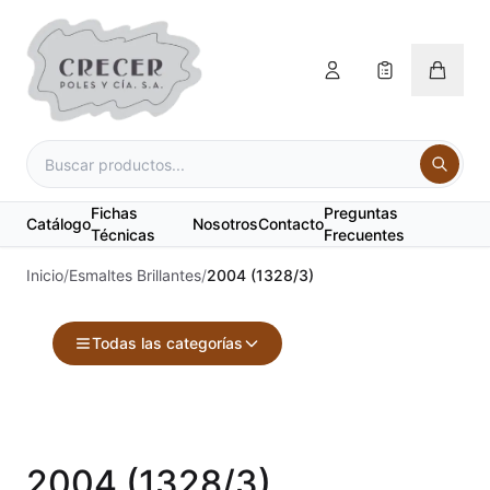
Fichas
Preguntas
Catálogo
Nosotros
Contacto
Técnicas
Frecuentes
Inicio
/
Esmaltes Brillantes
/
2004 (1328/3)
Todas las categorías
Accesorios
Acuarelas
2004 (1328/3)