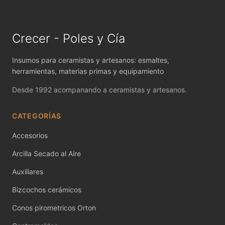
MAYCO FIRED PRODUCTS ACCESSORI
MAYCO FOUNDATIONS MATTE
Crecer - Poles y Cía
MAYCO FOUNDATIONS OPAQUE
Insumos para ceramistas y artesanos: esmaltes,
MAYCO FOUNDATIONS SHEER
herramientas, materias primas y equipamiento
Desde 1992 acompanando a ceramistas y artesanos.
MAYCO FUNDAMENTALS UNDERGLAZES
CATEGORÍAS
MAYCO JUNGLE GEMS
Accesorios
MAYCO MAGIC METALLICS
Arcilla Secado al Aire
MAYCO NON FIRED COLOR
Auxiliares
MAYCO NON FIRED PRODUCT ACCESSO
Bizcochos cerámicos
MAYCO POTTERY CASCADES
Conos pirometricos Orton