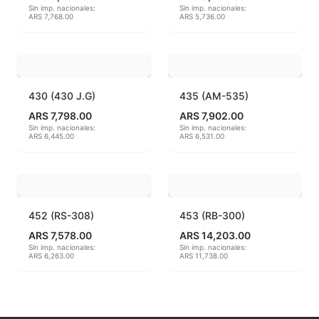
Sin imp. nacionales:
Sin imp. nacionales:
ARS 7,768.00
ARS 5,736.00
MAYCO BRUSHES
MAYCO CLASSIC CRACKLES
MAYCO CLEAR GLAZES
430 (430 J.G)
435 (AM-535)
ARS 7,798.00
ARS 7,902.00
MAYCO DESIGNER LINER
Sin imp. nacionales:
Sin imp. nacionales:
ARS 6,445.00
ARS 6,531.00
MAYCO DUNCAN ACCESSORIES
MAYCO DUNCAN EZ STROKES
452 (RS-308)
453 (RB-300)
MAYCO DUNCAN FRENCH DIMENSIONS
ARS 7,578.00
ARS 14,203.00
Sin imp. nacionales:
Sin imp. nacionales:
MAYCO E & E CHUNKIES
ARS 6,263.00
ARS 11,738.00
MAYCO ENGOBE