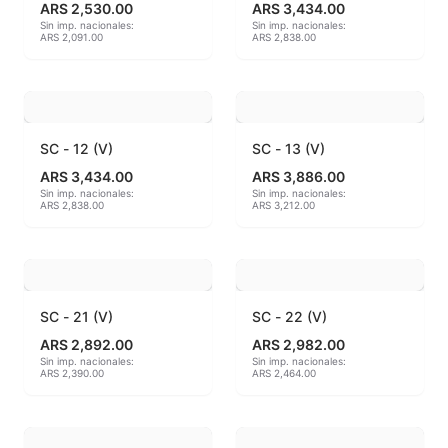
ARS 2,530.00
ARS 3,434.00
Sin imp. nacionales:
Sin imp. nacionales:
Hereaus (750ºC - 850ºC)
ARS 2,091.00
ARS 2,838.00
Herramientas
Jaspeadores
SC - 12 (V)
SC - 13 (V)
Kingtsugi
ARS 3,434.00
ARS 3,886.00
Sin imp. nacionales:
Sin imp. nacionales:
ARS 2,838.00
ARS 3,212.00
Ladrillos aislantes para horno
Lápices y rotuladores
Libros y Revistas
SC - 21 (V)
SC - 22 (V)
ARS 2,892.00
ARS 2,982.00
Maquinarias
Sin imp. nacionales:
Sin imp. nacionales:
ARS 2,390.00
ARS 2,464.00
Material de laboratorio
Materias primas