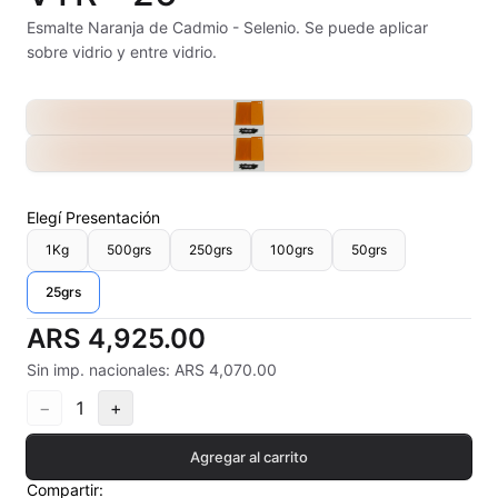
Alambre Kanthal
Esmalte Naranja de Cadmio - Selenio. Se puede aplicar
sobre vidrio y entre vidrio.
Arcilla Secado al Aire
Auxiliares
Bizcochos cerámicos
Elegí
Presentación
Conos pirometricos Orton
1Kg
500grs
250grs
100grs
50grs
Contramoldes
25grs
Crayones cerámicos
ARS 4,925.00
Sin imp. nacionales: ARS 4,070.00
Crisoles refractarios
−
1
+
Engobes
Agregar al carrito
Esmaltes Artisticos
Compartir: