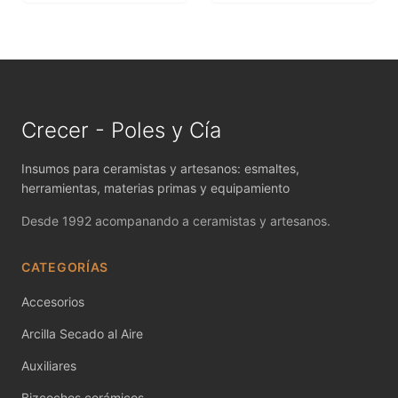
MAYCO FIRED PRODUCTS ACCESSORI
MAYCO FOUNDATIONS MATTE
MAYCO FOUNDATIONS OPAQUE
MAYCO FOUNDATIONS SHEER
Crecer - Poles y Cía
MAYCO FUNDAMENTALS UNDERGLAZES
Insumos para ceramistas y artesanos: esmaltes,
herramientas, materias primas y equipamiento
MAYCO JUNGLE GEMS
Desde 1992 acompanando a ceramistas y artesanos.
MAYCO MAGIC METALLICS
CATEGORÍAS
MAYCO NON FIRED COLOR
Accesorios
MAYCO NON FIRED PRODUCT ACCESSO
Arcilla Secado al Aire
Auxiliares
MAYCO POTTERY CASCADES
Bizcochos cerámicos