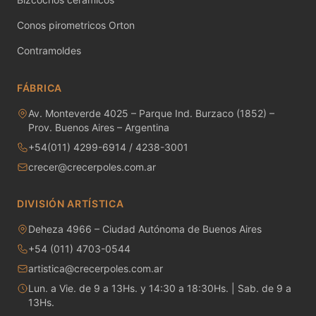
MAYCO RAKU GLAZES
Conos pirometricos Orton
MAYCO RAPID ROLL
Contramoldes
MAYCO SNOW GEMS
FÁBRICA
MAYCO SPECIALTY GLAZES
Av. Monteverde 4025 – Parque Ind. Burzaco (1852) –
Prov. Buenos Aires – Argentina
MAYCO SPECKLED STROKE & COAT
+54(011) 4299-6914 / 4238-3001
crecer@crecerpoles.com.ar
MAYCO STONEWARE GLAZES
MAYCO STROKE & COAT
DIVISIÓN ARTÍSTICA
Deheza 4966 – Ciudad Autónoma de Buenos Aires
Metales preciosos y luestres
+54 (011) 4703-0544
Minerales
artistica@crecerpoles.com.ar
Lun. a Vie. de 9 a 13Hs. y 14:30 a 18:30Hs. | Sab. de 9 a
Moldes de yeso
13Hs.