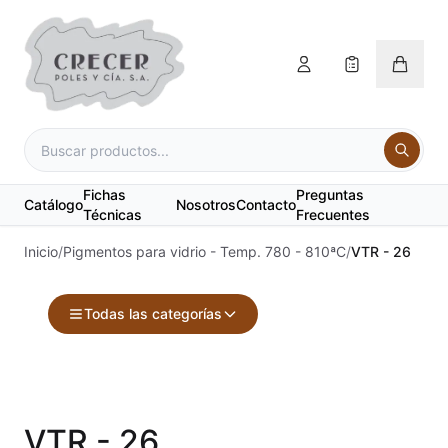
Fichas
Preguntas
Catálogo
Nosotros
Contacto
Técnicas
Frecuentes
Inicio
/
Pigmentos para vidrio - Temp. 780 - 810ªC
/
VTR - 26
Todas las categorías
Accesorios
Acuarelas
VTR - 26