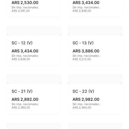
ARS 2,530.00
ARS 3,434.00
Sin imp. nacionales:
Sin imp. nacionales:
Hereaus (750ºC - 850ºC)
ARS 2,091.00
ARS 2,838.00
Herramientas
Jaspeadores
SC - 12 (V)
SC - 13 (V)
Kingtsugi
ARS 3,434.00
ARS 3,886.00
Sin imp. nacionales:
Sin imp. nacionales:
ARS 2,838.00
ARS 3,212.00
Ladrillos aislantes para horno
Lápices y rotuladores
Libros y Revistas
SC - 21 (V)
SC - 22 (V)
ARS 2,892.00
ARS 2,982.00
Maquinarias
Sin imp. nacionales:
Sin imp. nacionales:
ARS 2,390.00
ARS 2,464.00
Material de laboratorio
Materias primas