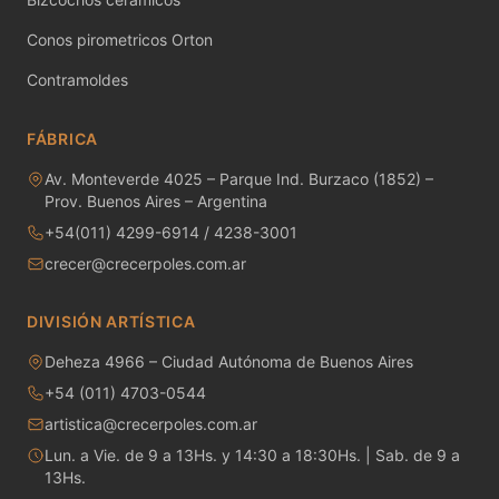
MAYCO RAKU GLAZES
Conos pirometricos Orton
MAYCO RAPID ROLL
Contramoldes
MAYCO SNOW GEMS
FÁBRICA
MAYCO SPECIALTY GLAZES
Av. Monteverde 4025 – Parque Ind. Burzaco (1852) –
Prov. Buenos Aires – Argentina
MAYCO SPECKLED STROKE & COAT
+54(011) 4299-6914 / 4238-3001
crecer@crecerpoles.com.ar
MAYCO STONEWARE GLAZES
MAYCO STROKE & COAT
DIVISIÓN ARTÍSTICA
Deheza 4966 – Ciudad Autónoma de Buenos Aires
Metales preciosos y luestres
+54 (011) 4703-0544
Minerales
artistica@crecerpoles.com.ar
Lun. a Vie. de 9 a 13Hs. y 14:30 a 18:30Hs. | Sab. de 9 a
Moldes de yeso
13Hs.