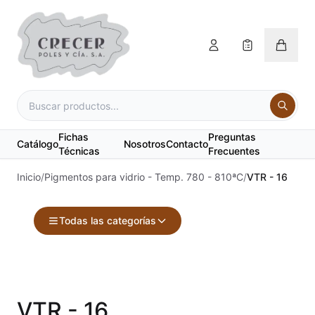
Fichas
Preguntas
Catálogo
Nosotros
Contacto
Técnicas
Frecuentes
Inicio
/
Pigmentos para vidrio - Temp. 780 - 810ªC
/
VTR - 16
Todas las categorías
Accesorios
Acuarelas
VTR - 16