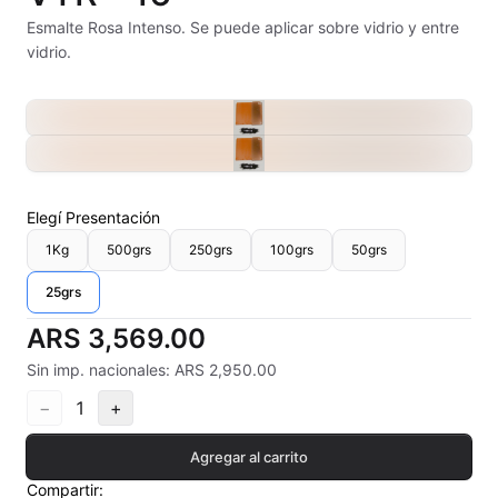
Alambre Kanthal
Esmalte Rosa Intenso. Se puede aplicar sobre vidrio y entre
vidrio.
Arcilla Secado al Aire
Auxiliares
Bizcochos cerámicos
Elegí
Presentación
Conos pirometricos Orton
1Kg
500grs
250grs
100grs
50grs
Contramoldes
25grs
Crayones cerámicos
ARS 3,569.00
Sin imp. nacionales: ARS 2,950.00
Crisoles refractarios
−
1
+
Engobes
Agregar al carrito
Esmaltes Artisticos
Compartir: