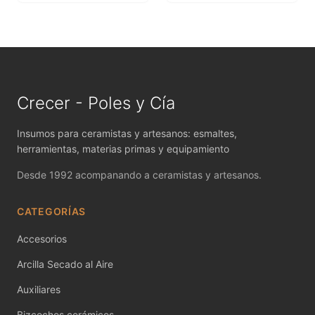
MAYCO FIRED PRODUCTS ACCESSORI
MAYCO FOUNDATIONS MATTE
MAYCO FOUNDATIONS OPAQUE
MAYCO FOUNDATIONS SHEER
Crecer - Poles y Cía
MAYCO FUNDAMENTALS UNDERGLAZES
Insumos para ceramistas y artesanos: esmaltes,
herramientas, materias primas y equipamiento
MAYCO JUNGLE GEMS
Desde 1992 acompanando a ceramistas y artesanos.
MAYCO MAGIC METALLICS
CATEGORÍAS
MAYCO NON FIRED COLOR
Accesorios
MAYCO NON FIRED PRODUCT ACCESSO
Arcilla Secado al Aire
Auxiliares
MAYCO POTTERY CASCADES
Bizcochos cerámicos