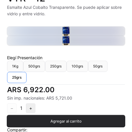
Alambre Kanthal
Esmalte Azul Cobalto Transparente. Se puede aplicar sobre
vidrio y entre vidrio.
Arcilla Secado al Aire
Auxiliares
Bizcochos cerámicos
Elegí
Presentación
Conos pirometricos Orton
1Kg
500grs
250grs
100grs
50grs
Contramoldes
25grs
Crayones cerámicos
ARS 6,922.00
Sin imp. nacionales: ARS 5,721.00
Crisoles refractarios
−
1
+
Engobes
Agregar al carrito
Esmaltes Artisticos
Compartir: