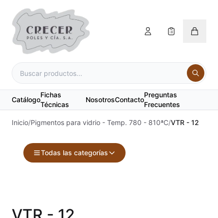
Fichas
Preguntas
Catálogo
Nosotros
Contacto
Técnicas
Frecuentes
Inicio
/
Pigmentos para vidrio - Temp. 780 - 810ªC
/
VTR - 12
Todas las categorías
Accesorios
Acuarelas
VTR - 12