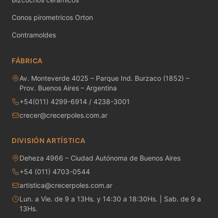
MAYCO RAKU GLAZES
Conos pirometricos Orton
MAYCO RAPID ROLL
Contramoldes
MAYCO SNOW GEMS
FÁBRICA
MAYCO SPECIALTY GLAZES
Av. Monteverde 4025 – Parque Ind. Burzaco (1852) –
Prov. Buenos Aires – Argentina
MAYCO SPECKLED STROKE & COAT
+54(011) 4299-6914 / 4238-3001
crecer@crecerpoles.com.ar
MAYCO STONEWARE GLAZES
MAYCO STROKE & COAT
DIVISIÓN ARTÍSTICA
Deheza 4966 – Ciudad Autónoma de Buenos Aires
Metales preciosos y luestres
+54 (011) 4703-0544
Minerales
artistica@crecerpoles.com.ar
Lun. a Vie. de 9 a 13Hs. y 14:30 a 18:30Hs. | Sab. de 9 a
Moldes de yeso
13Hs.