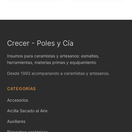
MAYCO FIRED PRODUCTS ACCESSORI
MAYCO FOUNDATIONS MATTE
MAYCO FOUNDATIONS OPAQUE
MAYCO FOUNDATIONS SHEER
Crecer - Poles y Cía
MAYCO FUNDAMENTALS UNDERGLAZES
Insumos para ceramistas y artesanos: esmaltes,
herramientas, materias primas y equipamiento
MAYCO JUNGLE GEMS
Desde 1992 acompanando a ceramistas y artesanos.
MAYCO MAGIC METALLICS
CATEGORÍAS
MAYCO NON FIRED COLOR
Accesorios
MAYCO NON FIRED PRODUCT ACCESSO
Arcilla Secado al Aire
Auxiliares
MAYCO POTTERY CASCADES
Bizcochos cerámicos