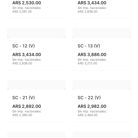
ARS 2,530.00
ARS 3,434.00
Sin imp. nacionales:
Sin imp. nacionales:
Hereaus (750ºC - 850ºC)
ARS 2,091.00
ARS 2,838.00
Herramientas
Jaspeadores
SC - 12 (V)
SC - 13 (V)
Kingtsugi
ARS 3,434.00
ARS 3,886.00
Sin imp. nacionales:
Sin imp. nacionales:
ARS 2,838.00
ARS 3,212.00
Ladrillos aislantes para horno
Lápices y rotuladores
Libros y Revistas
SC - 21 (V)
SC - 22 (V)
ARS 2,892.00
ARS 2,982.00
Maquinarias
Sin imp. nacionales:
Sin imp. nacionales:
ARS 2,390.00
ARS 2,464.00
Material de laboratorio
Materias primas