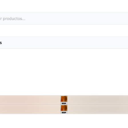
s
as
Metales preciosos y luestres
e laboratorio
Minerales
primas
Moldes de yeso