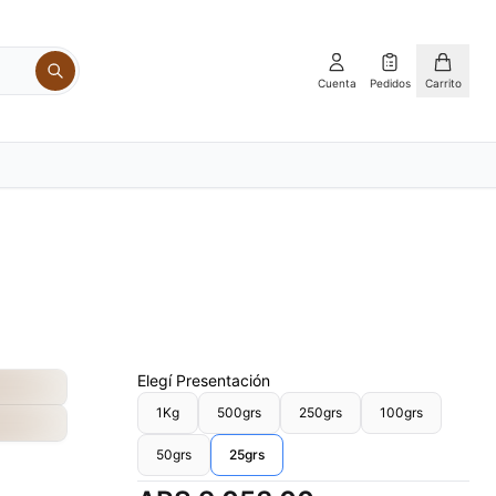
Cuenta
Pedidos
Carrito
Elegí
Presentación
1Kg
500grs
250grs
100grs
50grs
25grs