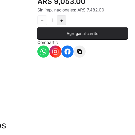
ARS 9,053.00
Sin imp. nacionales: ARS 7,482.00
−
1
+
ia
Agregar al carrito
Compartir:
- 550ªC
os
- 620ªC