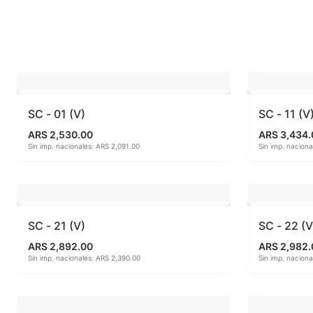
Esmaltes fundentes fluxes
MAYCO FO
Esmaltes Jaspeados
MAYCO FO
Esmaltes Mates y Satinados
MAYCO FO
Esmaltes para enlozado de chapa
MAYCO F
SC - 01 (V)
SC - 11 (V
ARS 2,530.00
ARS 3,434.
Esmaltes para gres (1150º - 1200º)
MAYCO J
Sin imp. nacionales: ARS 2,091.00
Sin imp. nacion
Esmaltes para porcelana (1230ºC - 1270ºC)
MAYCO MA
Esmaltes preparados
MAYCO NO
SC - 21 (V)
SC - 22 (V
Fritas cerámicas
MAYCO NO
ARS 2,892.00
ARS 2,982.
Sin imp. nacionales: ARS 2,390.00
Sin imp. nacion
Granillas (970ºC-1020ºC)
MAYCO PO
Hereaus (750ºC - 850ºC)
MAYCO RA