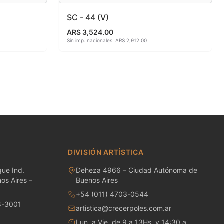
SC - 44 (V)
ARS 3,524.00
Sin imp. nacionales: ARS 2,912.00
DIVISIÓN ARTÍSTICA
ue Ind.
Deheza 4966 – Ciudad Autónoma de
os Aires –
Buenos Aires
+54 (011) 4703-0544
8-3001
artistica@crecerpoles.com.ar
Lun. a Vie. de 9 a 13Hs. y 14:30 a