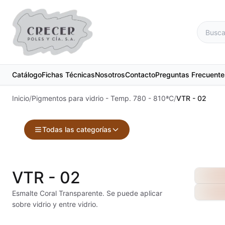
Catálogo
Fichas Técnicas
Nosotros
Contacto
Preguntas Frecuente
Inicio
/
Pigmentos para vidrio - Temp. 780 - 810ªC
/
VTR - 02
Todas las categorías
Accesorios
Maquinari
VTR - 02
Acuarelas
Material d
Esmalte Coral Transparente. Se puede aplicar
sobre vidrio y entre vidrio.
Alambre Kanthal
Materias 