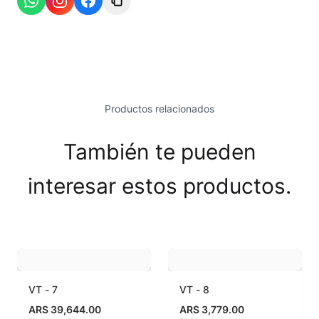
Esmaltes Brillantes
Esmaltes fundentes fluxes
Esmaltes Jaspeados
Productos relacionados
Esmaltes Mates y Satinados
También te pueden
Esmaltes para enlozado de chapa
interesar estos productos.
Esmaltes para gres (1150º - 1200º)
Esmaltes para porcelana (1230ºC - 1270ºC)
Esmaltes preparados
Fritas cerámicas
VT - 7
VT - 8
ARS 39,644.00
ARS 3,779.00
Granillas (970ºC-1020ºC)