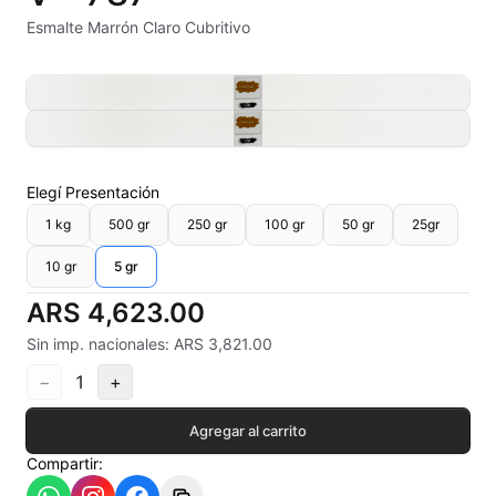
Alambre Kanthal
Esmalte Marrón Claro Cubritivo
Arcilla Secado al Aire
Auxiliares
Bizcochos cerámicos
Elegí
Presentación
Conos pirometricos Orton
1 kg
500 gr
250 gr
100 gr
50 gr
25gr
10 gr
5 gr
Contramoldes
ARS 4,623.00
Crayones cerámicos
Sin imp. nacionales: ARS 3,821.00
Crisoles refractarios
−
1
+
Engobes
Agregar al carrito
Compartir:
Esmaltes Artisticos