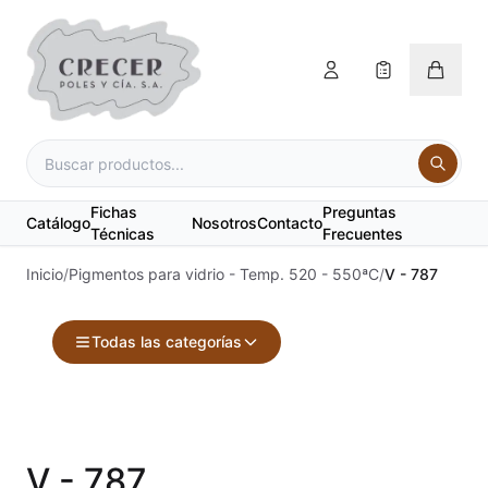
Fichas
Preguntas
Catálogo
Nosotros
Contacto
Técnicas
Frecuentes
Inicio
/
Pigmentos para vidrio - Temp. 520 - 550ªC
/
V - 787
Todas las categorías
Accesorios
Acuarelas
V - 787