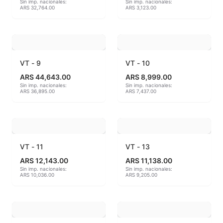
Sin imp. nacionales:
Sin imp. nacionales:
ARS 32,764.00
ARS 3,123.00
Hereaus (750ºC - 850ºC)
Herramientas
Jaspeadores
VT - 9
VT - 10
ARS 44,643.00
ARS 8,999.00
Kingtsugi
Sin imp. nacionales:
Sin imp. nacionales:
ARS 36,895.00
ARS 7,437.00
Ladrillos aislantes para horno
Lápices y rotuladores
VT - 11
VT - 13
Libros y Revistas
ARS 12,143.00
ARS 11,138.00
Sin imp. nacionales:
Sin imp. nacionales:
Maquinarias
ARS 10,036.00
ARS 9,205.00
Material de laboratorio
Materias primas