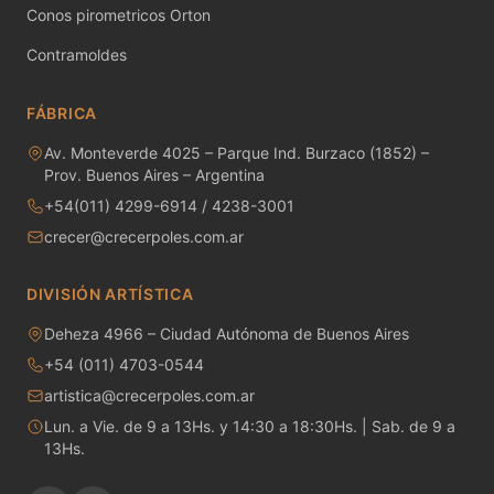
MAYCO RAKU GLAZES
Conos pirometricos Orton
Contramoldes
MAYCO RAPID ROLL
MAYCO SNOW GEMS
FÁBRICA
Av. Monteverde 4025 – Parque Ind. Burzaco (1852) –
MAYCO SPECIALTY GLAZES
Prov. Buenos Aires – Argentina
+54(011) 4299-6914 / 4238-3001
MAYCO SPECKLED STROKE & COAT
crecer@crecerpoles.com.ar
MAYCO STONEWARE GLAZES
DIVISIÓN ARTÍSTICA
MAYCO STROKE & COAT
Deheza 4966 – Ciudad Autónoma de Buenos Aires
Metales preciosos y luestres
+54 (011) 4703-0544
artistica@crecerpoles.com.ar
Minerales
Lun. a Vie. de 9 a 13Hs. y 14:30 a 18:30Hs. | Sab. de 9 a
13Hs.
Moldes de yeso