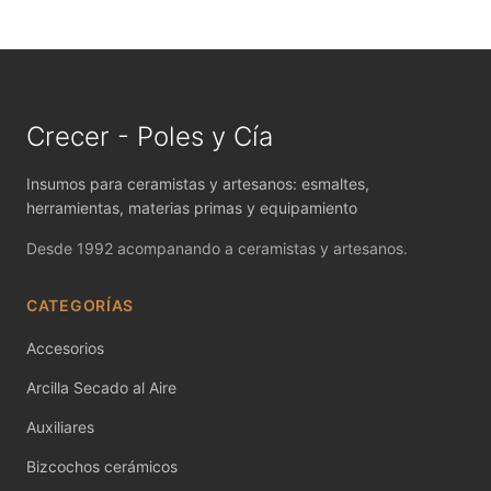
MAYCO FIRED PRODUCTS ACCESSORI
MAYCO FOUNDATIONS MATTE
MAYCO FOUNDATIONS OPAQUE
Crecer - Poles y Cía
MAYCO FOUNDATIONS SHEER
Insumos para ceramistas y artesanos: esmaltes,
MAYCO FUNDAMENTALS UNDERGLAZES
herramientas, materias primas y equipamiento
Desde 1992 acompanando a ceramistas y artesanos.
MAYCO JUNGLE GEMS
MAYCO MAGIC METALLICS
CATEGORÍAS
Accesorios
MAYCO NON FIRED COLOR
Arcilla Secado al Aire
MAYCO NON FIRED PRODUCT ACCESSO
Auxiliares
MAYCO POTTERY CASCADES
Bizcochos cerámicos