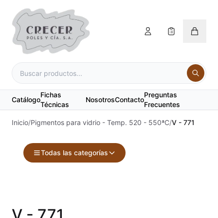
Fichas
Preguntas
Catálogo
Nosotros
Contacto
Técnicas
Frecuentes
Inicio
/
Pigmentos para vidrio - Temp. 520 - 550ªC
/
V - 771
Todas las categorías
Accesorios
Acuarelas
V - 771