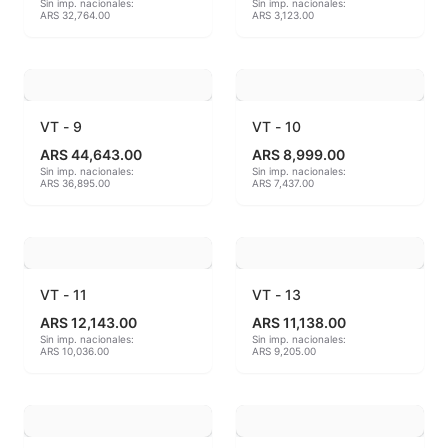
Sin imp. nacionales:
Sin imp. nacionales:
ARS 32,764.00
ARS 3,123.00
Hereaus (750ºC - 850ºC)
Herramientas
Jaspeadores
VT - 9
VT - 10
ARS 44,643.00
ARS 8,999.00
Kingtsugi
Sin imp. nacionales:
Sin imp. nacionales:
ARS 36,895.00
ARS 7,437.00
Ladrillos aislantes para horno
Lápices y rotuladores
VT - 11
VT - 13
Libros y Revistas
ARS 12,143.00
ARS 11,138.00
Sin imp. nacionales:
Sin imp. nacionales:
Maquinarias
ARS 10,036.00
ARS 9,205.00
Material de laboratorio
Materias primas