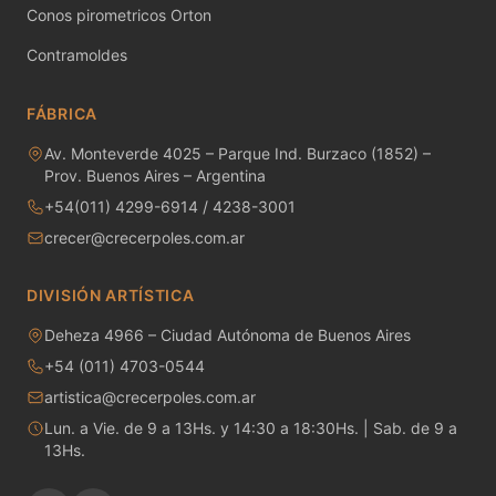
MAYCO RAKU GLAZES
Conos pirometricos Orton
Contramoldes
MAYCO RAPID ROLL
MAYCO SNOW GEMS
FÁBRICA
Av. Monteverde 4025 – Parque Ind. Burzaco (1852) –
MAYCO SPECIALTY GLAZES
Prov. Buenos Aires – Argentina
+54(011) 4299-6914 / 4238-3001
MAYCO SPECKLED STROKE & COAT
crecer@crecerpoles.com.ar
MAYCO STONEWARE GLAZES
DIVISIÓN ARTÍSTICA
MAYCO STROKE & COAT
Deheza 4966 – Ciudad Autónoma de Buenos Aires
Metales preciosos y luestres
+54 (011) 4703-0544
artistica@crecerpoles.com.ar
Minerales
Lun. a Vie. de 9 a 13Hs. y 14:30 a 18:30Hs. | Sab. de 9 a
13Hs.
Moldes de yeso