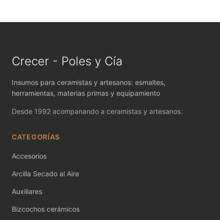
MAYCO FIRED PRODUCTS ACCESSORI
MAYCO FOUNDATIONS MATTE
MAYCO FOUNDATIONS OPAQUE
Crecer - Poles y Cía
MAYCO FOUNDATIONS SHEER
Insumos para ceramistas y artesanos: esmaltes,
MAYCO FUNDAMENTALS UNDERGLAZES
herramientas, materias primas y equipamiento
Desde 1992 acompanando a ceramistas y artesanos.
MAYCO JUNGLE GEMS
MAYCO MAGIC METALLICS
CATEGORÍAS
Accesorios
MAYCO NON FIRED COLOR
Arcilla Secado al Aire
MAYCO NON FIRED PRODUCT ACCESSO
Auxiliares
MAYCO POTTERY CASCADES
Bizcochos cerámicos