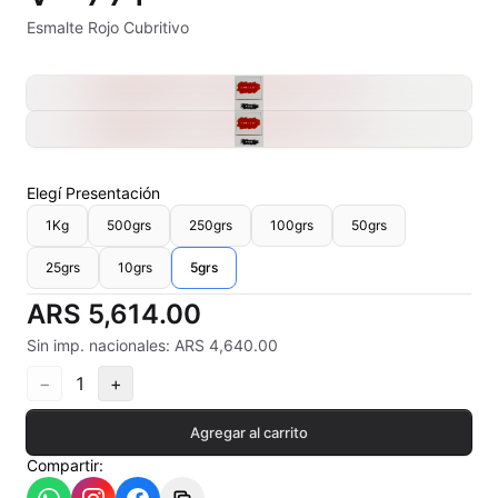
Alambre Kanthal
Esmalte Rojo Cubritivo
Arcilla Secado al Aire
Auxiliares
Bizcochos cerámicos
Elegí
Presentación
Conos pirometricos Orton
1Kg
500grs
250grs
100grs
50grs
25grs
10grs
5grs
Contramoldes
ARS 5,614.00
Crayones cerámicos
Sin imp. nacionales: ARS 4,640.00
Crisoles refractarios
−
1
+
Engobes
Agregar al carrito
Compartir:
Esmaltes Artisticos