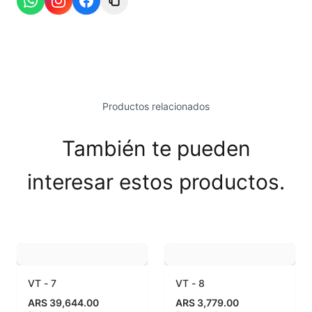
Esmaltes Brillantes
Esmaltes fundentes fluxes
Esmaltes Jaspeados
Productos relacionados
Esmaltes Mates y Satinados
También te pueden
Esmaltes para enlozado de chapa
interesar estos productos.
Esmaltes para gres (1150º - 1200º)
Esmaltes para porcelana (1230ºC - 1270ºC)
Esmaltes preparados
Fritas cerámicas
VT - 7
VT - 8
ARS 39,644.00
ARS 3,779.00
Granillas (970ºC-1020ºC)