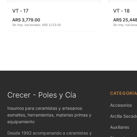
Herramientas
MAYCO RA
VT - 17
VT - 18
ARS 3,779.00
ARS 25,44
Jaspeadores
MAYCO S
Sin imp. nacionales: ARS 3,123.00
Sin imp. naciona
Kingtsugi
MAYCO SP
Ladrillos aislantes para horno
MAYCO SP
Lápices y rotuladores
MAYCO S
Libros y Revistas
MAYCO ST
Crecer - Poles y Cía
CATEGORÍ
Accesorios
Insumos para ceramistas y artesanos:
esmaltes, herramientas, materias primas y
Arcilla Secado
equipamiento
Auxiliares
Desde 1992 acompanando a ceramistas y