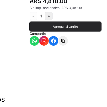
ARS 4,818.00
Sin imp. nacionales: ARS 3,982.00
−
1
+
ia
Agregar al carrito
Compartir:
- 550ªC
os
- 620ªC