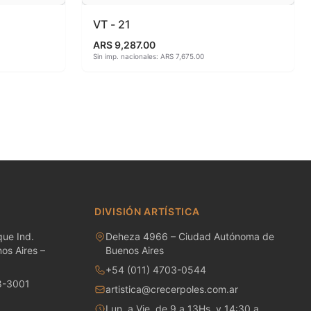
VT - 21
ARS 9,287.00
Sin imp. nacionales: ARS 7,675.00
DIVISIÓN ARTÍSTICA
ue Ind.
Deheza 4966 – Ciudad Autónoma de
os Aires –
Buenos Aires
+54 (011) 4703-0544
8-3001
artistica@crecerpoles.com.ar
Lun. a Vie. de 9 a 13Hs. y 14:30 a