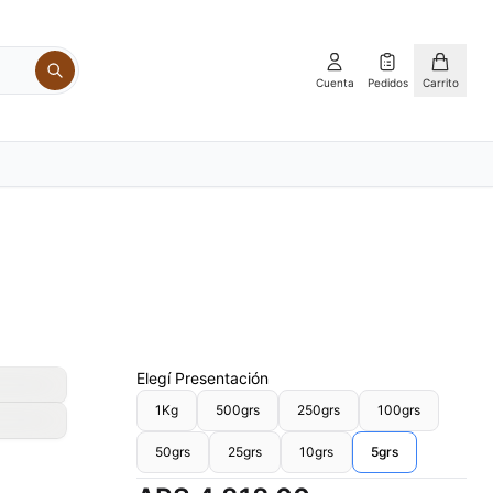
Cuenta
Pedidos
Carrito
Elegí
Presentación
1Kg
500grs
250grs
100grs
50grs
25grs
10grs
5grs