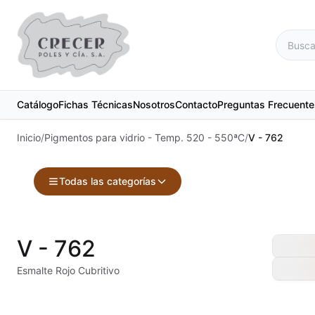
Catálogo
Fichas Técnicas
Nosotros
Contacto
Preguntas Frecuente
Inicio
/
Pigmentos para vidrio - Temp. 520 - 550ªC
/
V - 762
Todas las categorías
Accesorios
Maquinari
V - 762
Acuarelas
Material d
Esmalte Rojo Cubritivo
Alambre Kanthal
Materias 