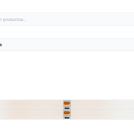
s
as
Metales preciosos y luestres
e laboratorio
Minerales
primas
Moldes de yeso