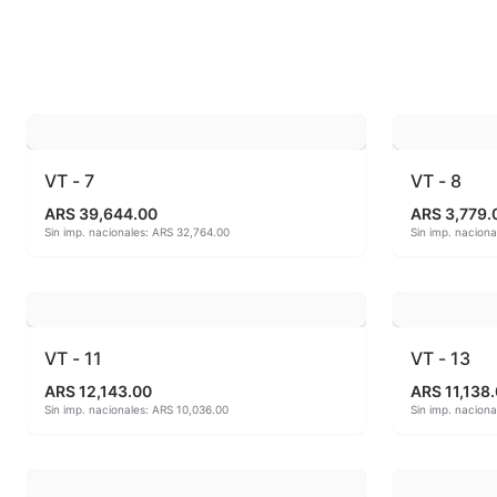
Esmaltes fundentes fluxes
MAYCO FO
Esmaltes Jaspeados
MAYCO FO
Esmaltes Mates y Satinados
MAYCO FO
Esmaltes para enlozado de chapa
MAYCO F
VT - 7
VT - 8
ARS 39,644.00
ARS 3,779.
Esmaltes para gres (1150º - 1200º)
MAYCO J
Sin imp. nacionales: ARS 32,764.00
Sin imp. naciona
Esmaltes para porcelana (1230ºC - 1270ºC)
MAYCO MA
Esmaltes preparados
MAYCO NO
VT - 11
VT - 13
Fritas cerámicas
MAYCO NO
ARS 12,143.00
ARS 11,138
Sin imp. nacionales: ARS 10,036.00
Sin imp. nacion
Granillas (970ºC-1020ºC)
MAYCO PO
Hereaus (750ºC - 850ºC)
MAYCO RA