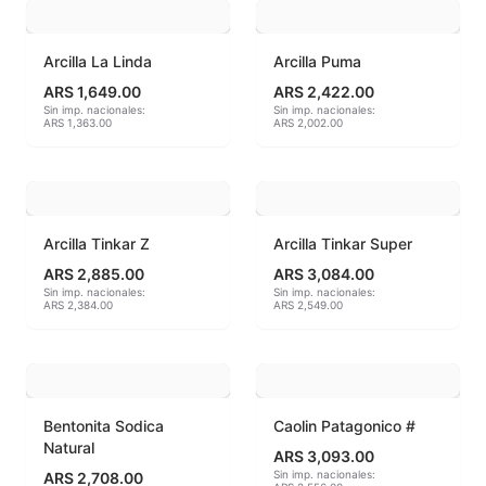
Hereaus (750ºC - 850ºC)
Arcilla La Linda
Arcilla Puma
Herramientas
ARS 1,649.00
ARS 2,422.00
Sin imp. nacionales:
Sin imp. nacionales:
ARS 1,363.00
ARS 2,002.00
Jaspeadores
Kingtsugi
Ladrillos aislantes para horno
Arcilla Tinkar Z
Arcilla Tinkar Super
ARS 2,885.00
ARS 3,084.00
Lápices y rotuladores
Sin imp. nacionales:
Sin imp. nacionales:
ARS 2,384.00
ARS 2,549.00
Libros y Revistas
Maquinarias
Bentonita Sodica
Caolin Patagonico #
Material de laboratorio
Natural
ARS 3,093.00
Sin imp. nacionales:
ARS 2,708.00
Materias primas