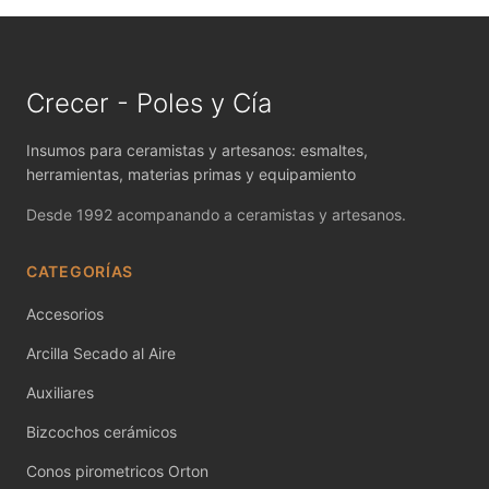
MAYCO FIRED PRODUCTS ACCESSORI
MAYCO FOUNDATIONS MATTE
Crecer - Poles y Cía
MAYCO FOUNDATIONS OPAQUE
Insumos para ceramistas y artesanos: esmaltes,
MAYCO FOUNDATIONS SHEER
herramientas, materias primas y equipamiento
MAYCO FUNDAMENTALS UNDERGLAZES
Desde 1992 acompanando a ceramistas y artesanos.
MAYCO JUNGLE GEMS
CATEGORÍAS
MAYCO MAGIC METALLICS
Accesorios
MAYCO NON FIRED COLOR
Arcilla Secado al Aire
Auxiliares
MAYCO NON FIRED PRODUCT ACCESSO
Bizcochos cerámicos
MAYCO POTTERY CASCADES
Conos pirometricos Orton