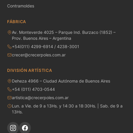
MAYCO RAKU GLAZES
Contramoldes
MAYCO RAPID ROLL
FÁBRICA
MAYCO SNOW GEMS
Av. Monteverde 4025 – Parque Ind. Burzaco (1852) –
Prov. Buenos Aires – Argentina
MAYCO SPECIALTY GLAZES
+54(011) 4299-6914 / 4238-3001
crecer@crecerpoles.com.ar
MAYCO SPECKLED STROKE & COAT
DIVISIÓN ARTÍSTICA
MAYCO STONEWARE GLAZES
Deheza 4966 – Ciudad Autónoma de Buenos Aires
MAYCO STROKE & COAT
+54 (011) 4703-0544
artistica@crecerpoles.com.ar
Metales preciosos y luestres
Lun. a Vie. de 9 a 13Hs. y 14:30 a 18:30Hs. | Sab. de 9 a
Minerales
13Hs.
Moldes de yeso