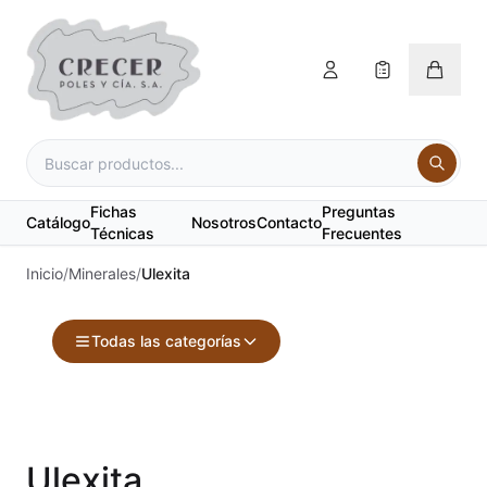
Fichas
Preguntas
Catálogo
Nosotros
Contacto
Técnicas
Frecuentes
Inicio
/
Minerales
/
Ulexita
Todas las categorías
Accesorios
Acuarelas
Ulexita