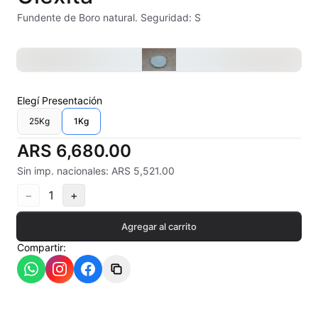
Alambre Kanthal
Fundente de Boro natural. Seguridad: S
Arcilla Secado al Aire
Auxiliares
Elegí
Presentación
Bizcochos cerámicos
25Kg
1Kg
Conos pirometricos Orton
ARS 6,680.00
Sin imp. nacionales: ARS 5,521.00
Contramoldes
−
1
+
Crayones cerámicos
Agregar al carrito
Crisoles refractarios
Compartir:
Engobes
Esmaltes Artisticos