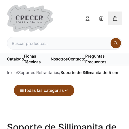
Fichas
Preguntas
Catálogo
Nosotros
Contacto
Técnicas
Frecuentes
Inicio
/
Soportes Refractarios
/
Soporte de Sillimanita de 5 cm
Todas las categorías
Accesorios
Acuarelas
Soporte de Sillimanita de