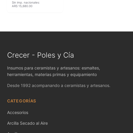
MAYCO FIRED PRODUCTS ACCESSORI
Sin imp. nacionales:
ARS 15,680.00
MAYCO FOUNDATIONS MATTE
MAYCO FOUNDATIONS OPAQUE
MAYCO FOUNDATIONS SHEER
Crecer - Poles y Cía
MAYCO FUNDAMENTALS UNDERGLAZES
Insumos para ceramistas y artesanos: esmaltes,
MAYCO JUNGLE GEMS
herramientas, materias primas y equipamiento
MAYCO MAGIC METALLICS
Desde 1992 acompanando a ceramistas y artesanos.
MAYCO NON FIRED COLOR
CATEGORÍAS
MAYCO NON FIRED PRODUCT ACCESSO
Accesorios
MAYCO POTTERY CASCADES
Arcilla Secado al Aire