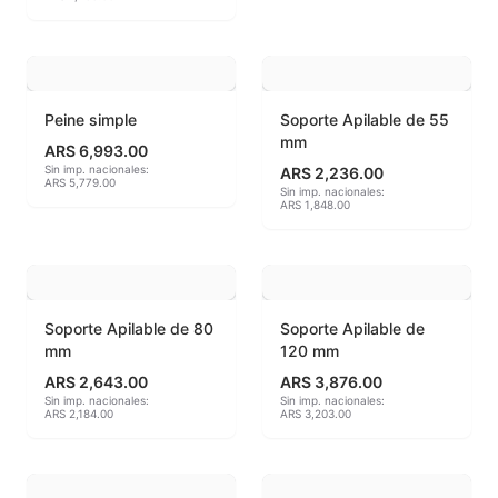
Hereaus (750ºC - 850ºC)
Herramientas
Peine simple
Soporte Apilable de 55
Jaspeadores
mm
ARS 6,993.00
Sin imp. nacionales:
ARS 2,236.00
ARS 5,779.00
Kingtsugi
Sin imp. nacionales:
ARS 1,848.00
Ladrillos aislantes para horno
Lápices y rotuladores
Soporte Apilable de 80
Soporte Apilable de
Libros y Revistas
mm
120 mm
ARS 2,643.00
ARS 3,876.00
Maquinarias
Sin imp. nacionales:
Sin imp. nacionales:
ARS 2,184.00
ARS 3,203.00
Material de laboratorio
Materias primas