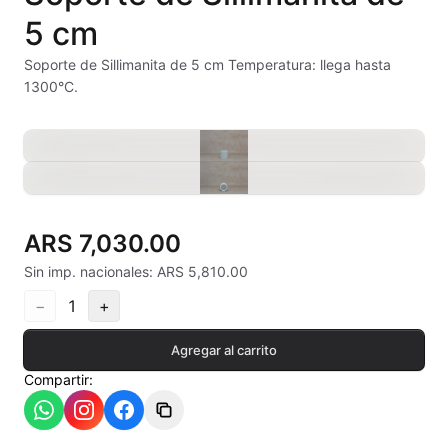
Alambre Kanthal
5 cm
Arcilla Secado al Aire
Soporte de Sillimanita de 5 cm Temperatura: llega hasta
1300°C.
Auxiliares
Bizcochos cerámicos
Conos pirometricos Orton
ARS 7,030.00
Contramoldes
Sin imp. nacionales: ARS 5,810.00
Crayones cerámicos
−
1
+
Crisoles refractarios
Agregar al carrito
Compartir:
Engobes
Esmaltes Artisticos