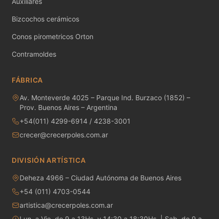
Auxiliares
MAYCO RAKU GLAZES
Bizcochos cerámicos
MAYCO RAPID ROLL
Conos pirometricos Orton
MAYCO SNOW GEMS
Contramoldes
MAYCO SPECIALTY GLAZES
FÁBRICA
MAYCO SPECKLED STROKE & COAT
Av. Monteverde 4025 – Parque Ind. Burzaco (1852) –
Prov. Buenos Aires – Argentina
MAYCO STONEWARE GLAZES
+54(011) 4299-6914 / 4238-3001
crecer@crecerpoles.com.ar
MAYCO STROKE & COAT
DIVISIÓN ARTÍSTICA
Metales preciosos y luestres
Deheza 4966 – Ciudad Autónoma de Buenos Aires
Minerales
+54 (011) 4703-0544
artistica@crecerpoles.com.ar
Moldes de yeso
Lun. a Vie. de 9 a 13Hs. y 14:30 a 18:30Hs. | Sab. de 9 a