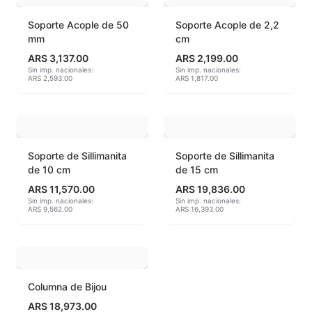
Soporte Acople de 50
Soporte Acople de 2,2
MAYCO BRUSHES
mm
cm
ARS 3,137.00
ARS 2,199.00
MAYCO CLASSIC CRACKLES
Sin imp. nacionales:
Sin imp. nacionales:
ARS 2,593.00
ARS 1,817.00
MAYCO CLEAR GLAZES
MAYCO DESIGNER LINER
MAYCO DUNCAN ACCESSORIES
Soporte de Sillimanita
Soporte de Sillimanita
de 10 cm
de 15 cm
MAYCO DUNCAN EZ STROKES
ARS 11,570.00
ARS 19,836.00
Sin imp. nacionales:
Sin imp. nacionales:
ARS 9,562.00
ARS 16,393.00
MAYCO DUNCAN FRENCH DIMENSIONS
MAYCO E & E CHUNKIES
MAYCO ENGOBE
Columna de Bijou
ARS 18,973.00