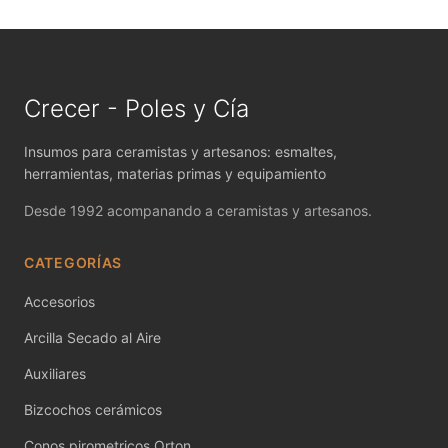
MAYCO FIRED PRODUCTS ACCESSORI
MAYCO FOUNDATIONS MATTE
MAYCO FOUNDATIONS OPAQUE
Crecer - Poles y Cía
MAYCO FOUNDATIONS SHEER
Insumos para ceramistas y artesanos: esmaltes,
herramientas, materias primas y equipamiento
MAYCO FUNDAMENTALS UNDERGLAZES
Desde 1992 acompanando a ceramistas y artesanos.
MAYCO JUNGLE GEMS
CATEGORÍAS
MAYCO MAGIC METALLICS
Accesorios
MAYCO NON FIRED COLOR
Arcilla Secado al Aire
MAYCO NON FIRED PRODUCT ACCESSO
Auxiliares
Bizcochos cerámicos
MAYCO POTTERY CASCADES
Conos pirometricos Orton