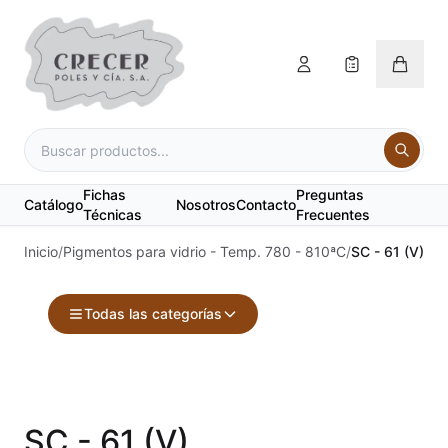
Fichas
Preguntas
Catálogo
Nosotros
Contacto
Técnicas
Frecuentes
Inicio
/
Pigmentos para vidrio - Temp. 780 - 810ªC
/
SC - 61 (V)
Todas las categorías
Accesorios
Acuarelas
SC - 61 (V)