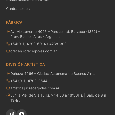
MAYCO RAKU GLAZES
Contramoldes
MAYCO RAPID ROLL
FÁBRICA
MAYCO SNOW GEMS
Av. Monteverde 4025 – Parque Ind. Burzaco (1852) –
Prov. Buenos Aires – Argentina
MAYCO SPECIALTY GLAZES
+54(011) 4299-6914 / 4238-3001
MAYCO SPECKLED STROKE & COAT
crecer@crecerpoles.com.ar
MAYCO STONEWARE GLAZES
DIVISIÓN ARTÍSTICA
MAYCO STROKE & COAT
Deheza 4966 – Ciudad Autónoma de Buenos Aires
+54 (011) 4703-0544
Metales preciosos y luestres
artistica@crecerpoles.com.ar
Lun. a Vie. de 9 a 13Hs. y 14:30 a 18:30Hs. | Sab. de 9 a
Minerales
13Hs.
Moldes de yeso