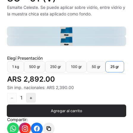
Alambre Kanthal
Esmalte Celeste. Se puede aplicar sobre vidrio, entre vidrio y
la muestra chica esta aplicado como fondo.
Arcilla Secado al Aire
Auxiliares
Bizcochos cerámicos
Elegí
Presentación
Conos pirometricos Orton
1 kg
500 gr
250 gr
100 gr
50 gr
25 gr
Contramoldes
ARS 2,892.00
Crayones cerámicos
Sin imp. nacionales: ARS 2,390.00
−
1
+
Crisoles refractarios
Agregar al carrito
Engobes
Compartir:
Esmaltes Artisticos