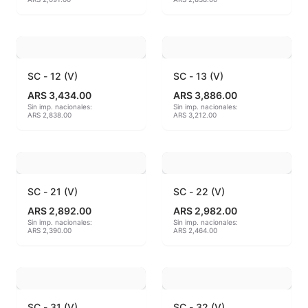
Hereaus (750ºC - 850ºC)
Herramientas
SC - 12 (V)
SC - 13 (V)
Jaspeadores
ARS 3,434.00
ARS 3,886.00
Sin imp. nacionales:
Sin imp. nacionales:
Kingtsugi
ARS 2,838.00
ARS 3,212.00
Ladrillos aislantes para horno
Lápices y rotuladores
SC - 21 (V)
SC - 22 (V)
Libros y Revistas
ARS 2,892.00
ARS 2,982.00
Sin imp. nacionales:
Sin imp. nacionales:
ARS 2,390.00
ARS 2,464.00
Maquinarias
Material de laboratorio
Materias primas
SC - 31 (V)
SC - 32 (V)