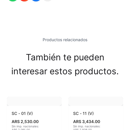
Esmaltes Brillantes
Esmaltes fundentes fluxes
Esmaltes Jaspeados
Productos relacionados
Esmaltes Mates y Satinados
También te pueden
Esmaltes para enlozado de chapa
interesar estos productos.
Esmaltes para gres (1150º - 1200º)
Esmaltes para porcelana (1230ºC - 1270ºC)
Esmaltes preparados
Fritas cerámicas
SC - 01 (V)
SC - 11 (V)
ARS 2,530.00
ARS 3,434.00
Granillas (970ºC-1020ºC)
Sin imp. nacionales:
Sin imp. nacionales:
ARS 2,091.00
ARS 2,838.00