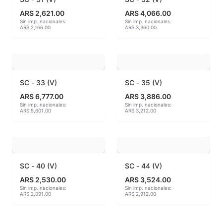
ARS 2,621.00
ARS 4,066.00
MAYCO BRUSHES
Sin imp. nacionales:
Sin imp. nacionales:
ARS 2,166.00
ARS 3,360.00
MAYCO CLASSIC CRACKLES
MAYCO CLEAR GLAZES
SC - 33 (V)
SC - 35 (V)
MAYCO DESIGNER LINER
ARS 6,777.00
ARS 3,886.00
Sin imp. nacionales:
Sin imp. nacionales:
MAYCO DUNCAN ACCESSORIES
ARS 5,601.00
ARS 3,212.00
MAYCO DUNCAN EZ STROKES
MAYCO DUNCAN FRENCH DIMENSIONS
SC - 40 (V)
SC - 44 (V)
MAYCO E & E CHUNKIES
ARS 2,530.00
ARS 3,524.00
Sin imp. nacionales:
Sin imp. nacionales:
ARS 2,091.00
ARS 2,912.00
MAYCO ENGOBE