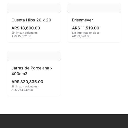
MAYCO BRUSHES
Cuenta Hilos 20 x 20
Erlenmeyer
MAYCO CLASSIC CRACKLES
ARS 18,600.00
ARS 11,519.00
Sin imp. nacionales:
Sin imp. nacionales:
ARS 15,372.00
ARS 9,520.00
MAYCO CLEAR GLAZES
MAYCO DESIGNER LINER
MAYCO DUNCAN ACCESSORIES
Jarras de Porcelana x
400cm3
MAYCO DUNCAN EZ STROKES
ARS 320,335.00
Sin imp. nacionales:
MAYCO DUNCAN FRENCH DIMENSIONS
ARS 264,740.00
MAYCO E & E CHUNKIES
MAYCO ENGOBE