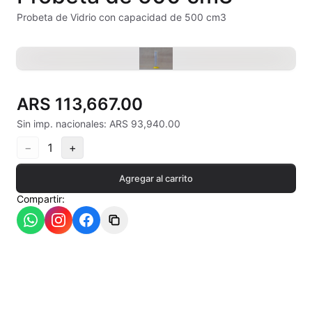
Alambre Kanthal
Probeta de Vidrio con capacidad de 500 cm3
Arcilla Secado al Aire
Auxiliares
ARS 113,667.00
Bizcochos cerámicos
Sin imp. nacionales: ARS 93,940.00
Conos pirometricos Orton
−
1
+
Contramoldes
Agregar al carrito
Compartir:
Crayones cerámicos
Crisoles refractarios
Engobes
Esmaltes Artisticos