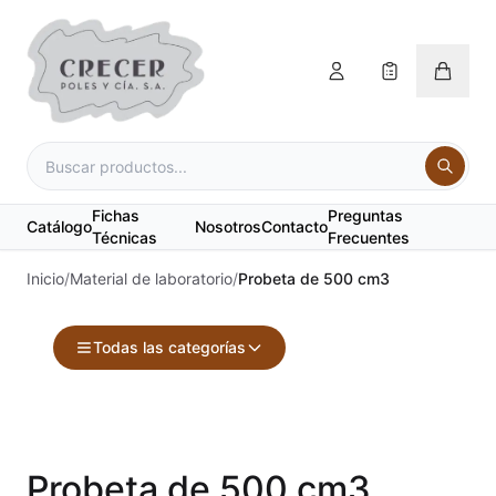
Fichas
Preguntas
Catálogo
Nosotros
Contacto
Técnicas
Frecuentes
Inicio
/
Material de laboratorio
/
Probeta de 500 cm3
Todas las categorías
Accesorios
Acuarelas
Probeta de 500 cm3