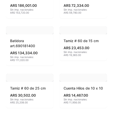
ARS 186,001.00
ARS 72,334.00
Hereaus (750ºC - 850ºC)
Sin imp. nacionales:
Sin imp. nacionales:
ARS 153,720.00
ARS 59,780.00
Herramientas
Jaspeadores
Batidora
Tamiz # 60 de 15 cm
Kingtsugi
art.690181400
ARS 23,453.00
Sin imp. nacionales:
ARS 134,334.00
Ladrillos aislantes para horno
ARS 19,383.00
Sin imp. nacionales:
ARS 111,020.00
Lápices y rotuladores
Libros y Revistas
Tamiz # 60 de 25 cm
Cuenta Hilos de 10 x 10
Maquinarias
ARS 30,502.00
ARS 14,467.00
Sin imp. nacionales:
Sin imp. nacionales:
Material de laboratorio
ARS 25,208.00
ARS 11,956.00
Materias primas