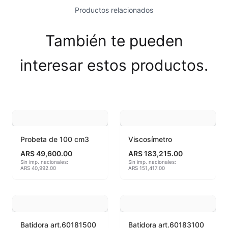
Productos relacionados
Esmaltes Brillantes
Esmaltes fundentes fluxes
También te pueden
Esmaltes Jaspeados
interesar estos productos.
Esmaltes Mates y Satinados
Esmaltes para enlozado de chapa
Esmaltes para gres (1150º - 1200º)
Probeta de 100 cm3
Viscosímetro
Esmaltes para porcelana (1230ºC - 1270ºC)
ARS 49,600.00
ARS 183,215.00
Sin imp. nacionales:
Sin imp. nacionales:
ARS 40,992.00
ARS 151,417.00
Esmaltes preparados
Fritas cerámicas
Granillas (970ºC-1020ºC)
Batidora art.60181500
Batidora art.60183100