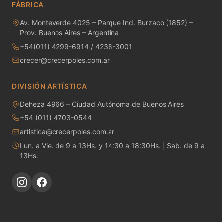
FÁBRICA
MAYCO RAKU GLAZES
Av. Monteverde 4025 – Parque Ind. Burzaco (1852) –
MAYCO RAPID ROLL
Prov. Buenos Aires – Argentina
+54(011) 4299-6914 / 4238-3001
MAYCO SNOW GEMS
crecer@crecerpoles.com.ar
MAYCO SPECIALTY GLAZES
DIVISIÓN ARTÍSTICA
MAYCO SPECKLED STROKE & COAT
Deheza 4966 – Ciudad Autónoma de Buenos Aires
+54 (011) 4703-0544
MAYCO STONEWARE GLAZES
artistica@crecerpoles.com.ar
MAYCO STROKE & COAT
Lun. a Vie. de 9 a 13Hs. y 14:30 a 18:30Hs. | Sab. de 9 a
13Hs.
Metales preciosos y luestres
Minerales
Moldes de yeso