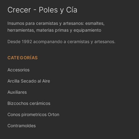
MAYCO FIRED PRODUCTS ACCESSORI
Crecer - Poles y Cía
MAYCO FOUNDATIONS MATTE
Insumos para ceramistas y artesanos: esmaltes,
MAYCO FOUNDATIONS OPAQUE
herramientas, materias primas y equipamiento
Desde 1992 acompanando a ceramistas y artesanos.
MAYCO FOUNDATIONS SHEER
MAYCO FUNDAMENTALS UNDERGLAZES
CATEGORÍAS
Accesorios
MAYCO JUNGLE GEMS
Arcilla Secado al Aire
MAYCO MAGIC METALLICS
Auxiliares
MAYCO NON FIRED COLOR
Bizcochos cerámicos
MAYCO NON FIRED PRODUCT ACCESSO
Conos pirometricos Orton
Contramoldes
MAYCO POTTERY CASCADES