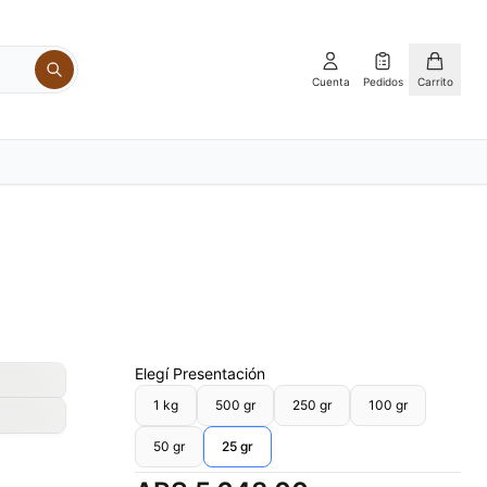
Cuenta
Pedidos
Carrito
Elegí
Presentación
1 kg
500 gr
250 gr
100 gr
50 gr
25 gr