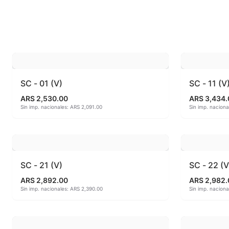
Esmaltes fundentes fluxes
MAYCO FO
Esmaltes Jaspeados
MAYCO FO
Esmaltes Mates y Satinados
MAYCO FO
Esmaltes para enlozado de chapa
MAYCO F
SC - 01 (V)
SC - 11 (V
ARS 2,530.00
ARS 3,434.
Esmaltes para gres (1150º - 1200º)
MAYCO J
Sin imp. nacionales: ARS 2,091.00
Sin imp. nacion
Esmaltes para porcelana (1230ºC - 1270ºC)
MAYCO MA
Esmaltes preparados
MAYCO NO
SC - 21 (V)
SC - 22 (V
Fritas cerámicas
MAYCO NO
ARS 2,892.00
ARS 2,982.
Sin imp. nacionales: ARS 2,390.00
Sin imp. nacion
Granillas (970ºC-1020ºC)
MAYCO PO
Hereaus (750ºC - 850ºC)
MAYCO RA