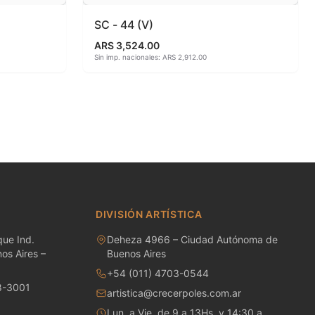
SC - 44 (V)
ARS 3,524.00
Sin imp. nacionales: ARS 2,912.00
DIVISIÓN ARTÍSTICA
ue Ind.
Deheza 4966 – Ciudad Autónoma de
os Aires –
Buenos Aires
+54 (011) 4703-0544
8-3001
artistica@crecerpoles.com.ar
Lun. a Vie. de 9 a 13Hs. y 14:30 a