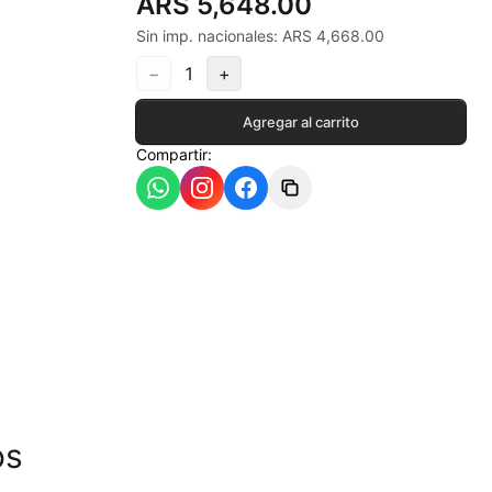
ARS 5,648.00
Sin imp. nacionales: ARS 4,668.00
−
1
+
ia
Agregar al carrito
Compartir:
- 550ªC
os
- 620ªC