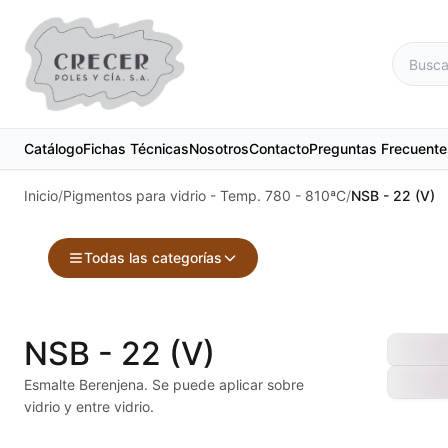
Catálogo
Fichas Técnicas
Nosotros
Contacto
Preguntas Frecuente
Inicio
/
Pigmentos para vidrio - Temp. 780 - 810ªC
/
NSB - 22 (V)
Todas las categorías
Accesorios
Maquinari
NSB - 22 (V)
Acuarelas
Material d
Esmalte Berenjena. Se puede aplicar sobre
vidrio y entre vidrio.
Alambre Kanthal
Materias 