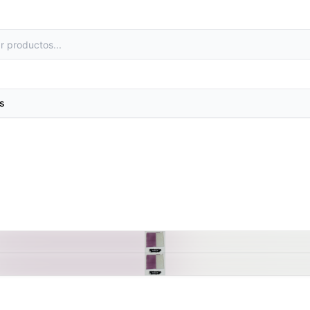
s
as
Metales preciosos y luestres
e laboratorio
Minerales
primas
Moldes de yeso