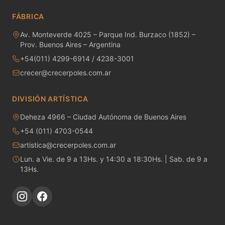
MAYCO RAKU GLAZES
FÁBRICA
MAYCO RAPID ROLL
Av. Monteverde 4025 – Parque Ind. Burzaco (1852) –
Prov. Buenos Aires – Argentina
MAYCO SNOW GEMS
+54(011) 4299-6914 / 4238-3001
crecer@crecerpoles.com.ar
MAYCO SPECIALTY GLAZES
MAYCO SPECKLED STROKE & COAT
DIVISIÓN ARTÍSTICA
Deheza 4966 – Ciudad Autónoma de Buenos Aires
MAYCO STONEWARE GLAZES
+54 (011) 4703-0544
MAYCO STROKE & COAT
artistica@crecerpoles.com.ar
Lun. a Vie. de 9 a 13Hs. y 14:30 a 18:30Hs. | Sab. de 9 a
Metales preciosos y luestres
13Hs.
Minerales
Moldes de yeso