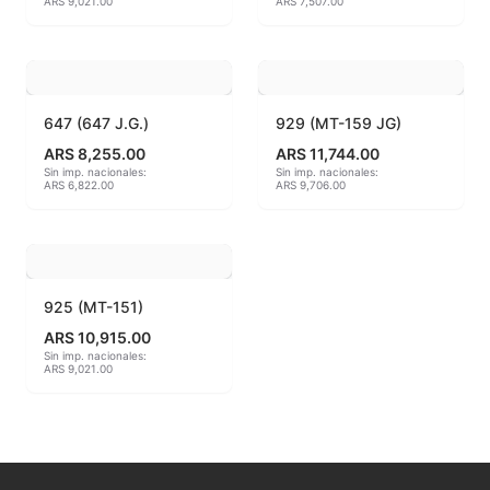
ARS 9,021.00
ARS 7,507.00
MAYCO BRUSHES
MAYCO CLASSIC CRACKLES
647 (647 J.G.)
929 (MT-159 JG)
MAYCO CLEAR GLAZES
ARS 8,255.00
ARS 11,744.00
Sin imp. nacionales:
Sin imp. nacionales:
ARS 6,822.00
ARS 9,706.00
MAYCO DESIGNER LINER
MAYCO DUNCAN ACCESSORIES
MAYCO DUNCAN EZ STROKES
925 (MT-151)
ARS 10,915.00
MAYCO DUNCAN FRENCH DIMENSIONS
Sin imp. nacionales:
ARS 9,021.00
MAYCO E & E CHUNKIES
MAYCO ENGOBE