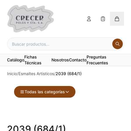
Fichas
Preguntas
Catálogo
Nosotros
Contacto
Técnicas
Frecuentes
Inicio
/
Esmaltes Artisticos
/
2039 (684/1)
Todas las categorías
Accesorios
Acuarelas
2039 (684/1)