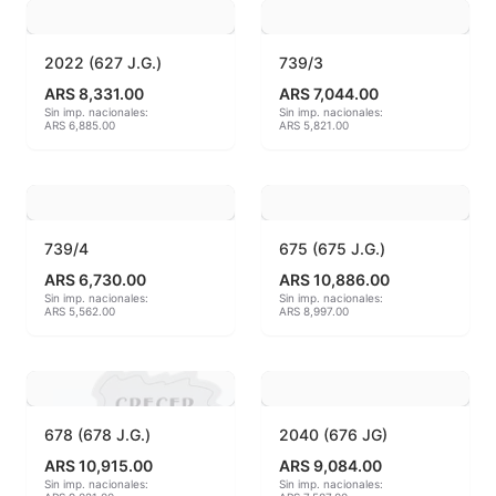
Hereaus (750ºC - 850ºC)
2022 (627 J.G.)
739/3
Herramientas
ARS 8,331.00
ARS 7,044.00
Sin imp. nacionales:
Sin imp. nacionales:
ARS 6,885.00
ARS 5,821.00
Jaspeadores
Kingtsugi
Ladrillos aislantes para horno
739/4
675 (675 J.G.)
ARS 6,730.00
ARS 10,886.00
Lápices y rotuladores
Sin imp. nacionales:
Sin imp. nacionales:
ARS 5,562.00
ARS 8,997.00
Libros y Revistas
Maquinarias
678 (678 J.G.)
2040 (676 JG)
Material de laboratorio
ARS 10,915.00
ARS 9,084.00
Sin imp. nacionales:
Sin imp. nacionales:
Materias primas