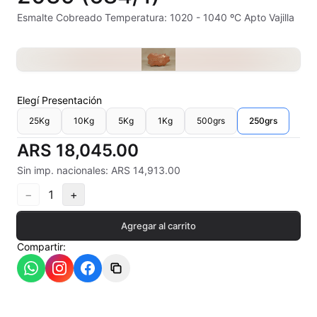
Alambre Kanthal
Esmalte Cobreado Temperatura: 1020 - 1040 ºC Apto Vajilla
Arcilla Secado al Aire
Auxiliares
Elegí
Presentación
Bizcochos cerámicos
25Kg
10Kg
5Kg
1Kg
500grs
250grs
Conos pirometricos Orton
ARS 18,045.00
Sin imp. nacionales: ARS 14,913.00
Contramoldes
−
1
+
Crayones cerámicos
Agregar al carrito
Crisoles refractarios
Compartir:
Engobes
Esmaltes Artisticos