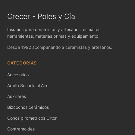
MAYCO FIRED PRODUCTS ACCESSORI
Crecer - Poles y Cía
MAYCO FOUNDATIONS MATTE
MAYCO FOUNDATIONS OPAQUE
Insumos para ceramistas y artesanos: esmaltes,
herramientas, materias primas y equipamiento
MAYCO FOUNDATIONS SHEER
Desde 1992 acompanando a ceramistas y artesanos.
MAYCO FUNDAMENTALS UNDERGLAZES
CATEGORÍAS
MAYCO JUNGLE GEMS
Accesorios
MAYCO MAGIC METALLICS
Arcilla Secado al Aire
Auxiliares
MAYCO NON FIRED COLOR
Bizcochos cerámicos
MAYCO NON FIRED PRODUCT ACCESSO
Conos pirometricos Orton
MAYCO POTTERY CASCADES
Contramoldes